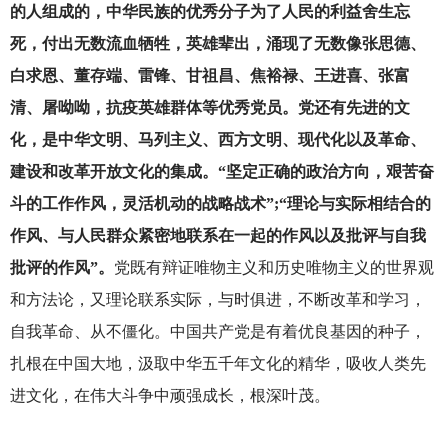
的人组成的，中华民族的优秀分子为了人民的利益舍生忘
死，付出无数流血牺牲，英雄辈出，涌现了无数像张思德、
白求恩、董存端、雷锋、甘祖昌、焦裕禄、王进喜、张富
清、屠呦呦，抗疫英雄群体等优秀党员。党还有先进的文
化，是中华文明、马列主义、西方文明、现代化以及革命、
建设和改革开放文化的集成。“坚定正确的政治方向，艰苦奋
斗的工作作风，灵活机动的战略战术”;“理论与实际相结合的
作风、与人民群众紧密地联系在一起的作风以及批评与自我
批评的作风”。
党既有辩证唯物主义和历史唯物主义的世界观
和方法论，又理论联系实际，与时俱进，不断改革和学习，
自我革命、从不僵化。中国共产党是有着优良基因的种子，
扎根在中国大地，汲取中华五千年文化的精华，吸收人类先
进文化，在伟大斗争中顽强成长，根深叶茂。