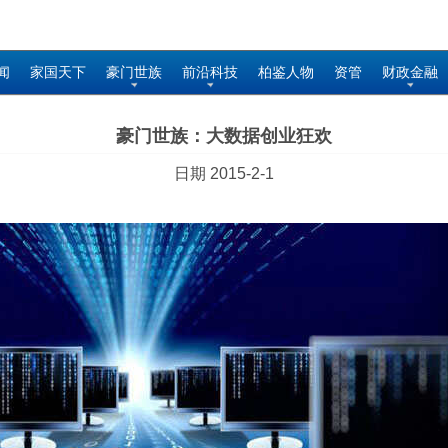
闻
家国天下
豪门世族
前沿科技
柏鉴人物
资管
财政金融
豪门世族：大数据创业狂欢
日期 2015-2-1