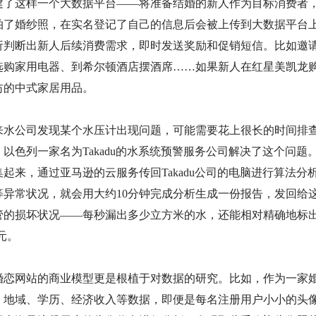
建了这样一个大数据平台——将准备结婚的新人作为目标消费者
拍了婚纱照，在实名登记了自己的信息后会被上传到大数据平台
析判断出新人后续消费需求，即时发送奖励和促销短信。比如邀
选购家用电器、到希尔顿酒店摆酒席……如果新人在红星美凯龙
纺的中式家居用品。
来水公司发现某个水压计出现问题，可能需要花上很长的时间排
色列一家名为Takadu的水系统预警服务公司解决了这个问题。T
起来，通过亚马逊的云服务传回Takadu公司的电脑进行算法
等异常状况，就会用大约10分钟完成分析生成一份报告，发回给
管的损坏状况——每秒漏出多少立方米的水，还能相对精确地标
美元。
婚恋网站的商业模型更是根植于对数据的研究。比如，作为一家
、地域、学历、经济收入等数据，即便是每名注册用户小小的头