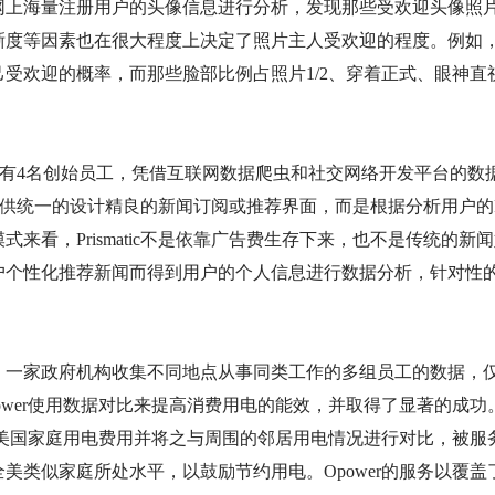
网上海量注册用户的头像信息进行分析，发现那些受欢迎头像照
晰度等因素也在很大程度上决定了照片主人受欢迎的程度。例如
受欢迎的概率，而那些脸部比例占照片1/2、穿着正式、眼神直视
应用，只有4名创始员工，凭借互联网数据爬虫和社交网络开发平台的
不提供统一的设计精良的新闻订阅或推荐界面，而是根据分析用户的Faceb
来看，Prismatic不是依靠广告费生存下来，也不是传统的
户个性化推荐新闻而得到用户的个人信息进行数据分析，针对性
，一家政府机构收集不同地点从事同类工作的多组员工的数据，
wer使用数据对比来提高消费用电的能效，并取得了显著的成功。
分析美国家庭用电费用并将之与周围的邻居用电情况进行对比，被
美类似家庭所处水平，以鼓励节约用电。Opower的服务以覆