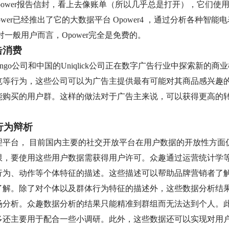
power报告信封，看上去像账单（所以几乎总是打开），它们使
wer已经推出了它的大数据平台 Opower4 ，通过分析各种智
对一般用户而言，Opower完全是免费的。
点击消费
ngo公司和中国的Uniqlick公司正在数字广告行业中探索新的
览等行为，这些公司可以为广告主提供最有可能对其商品感兴趣
能购买的用户群。这样的做法对于广告主来说，可以获得更高的
的行为辩析
理平台， 目前国内主要的社交开放平台在用户数据的开放性方面
限，要使用这些用户数据需获得用户许可。众趣通过运营统计学
行为、动作等个体特征的描述。这些描述可以帮助品牌营销者了
了解。除了对个体以及群体行为特征的描述外，这些数据分析结
场分析。众趣数据分析的结果只能精准到群组而无法达到个人。
多还主要用于配合一些小调研。此外，这些数据还可以实现对用