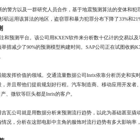
圣克鲁斯的警方以及一群研究人员合作，基于地震预测算法的变体和
杉矶运用该算法的地区，盗窃罪和暴力犯罪分布下降了33%和21
测
建的下注和预测平台。该公司用KXEN软件来分析数十亿计的交易
措减少了90%的预测模型构建时间。SAP公司正在试图收购KX
。
能发挥价值的领域。交通流量数据公司Inrix依靠分析历史和实
段，并且帮他们提前规划好行程。汽车制造商、移动应用开发者
日产、微软等巨头都是Inrix的客户。
潘吉瓦公司就是用数据分析来预测流行趋势，以此为基础甚至撬动
输情况，分析在这部电影中主角的服饰对流行趋势有多大影响率