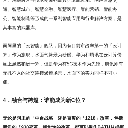
片、鸿鹄芯片等技术则编列成其护卫舰体系。围绕智慧交
通、智慧城市、智慧金融、智慧医疗、智能营销、智能办
公、智能制造等形成的一系列智能应用和行业解决方案，是
其丰富的武器库。
而阿里的「云智能」舰队，因为有目前市占率第一的「云计
算」作为旗舰，水面气势最为磅礴。华为和腾讯在云计算份
额上虽然稍逊一筹，但是华为有5G技术作为先锋，腾讯则有
无孔不入的社交连接渗透场景，水面下的实力同样不可小
觑。
4
．融合与跨越：谁能成为新C位？
无论是阿里的「中台战略」还是百度的「1218」改革，包括
腾讯的「930变革」和华为的改革，都可以视作BATH从根据