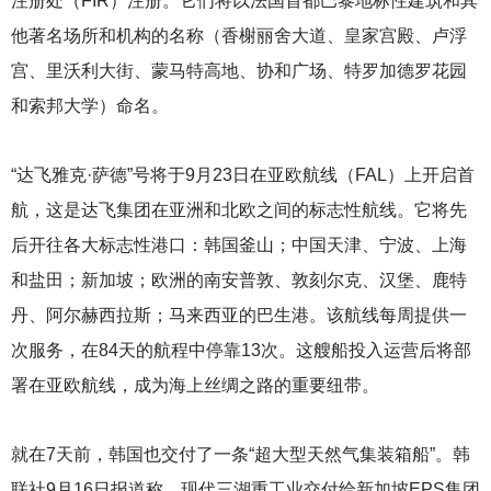
注册处（FIR）注册。它们将以法国首都巴黎地标性建筑和其
他著名场所和机构的名称（香榭丽舍大道、皇家宫殿、卢浮
宫、里沃利大街、蒙马特高地、协和广场、特罗加德罗花园
和索邦大学）命名。
“达飞雅克·萨德”号将于9月23日在亚欧航线（FAL）上开启首
航，这是达飞集团在亚洲和北欧之间的标志性航线。它将先
后开往各大标志性港口：韩国釜山；中国天津、宁波、上海
和盐田；新加坡；欧洲的南安普敦、敦刻尔克、汉堡、鹿特
丹、阿尔赫西拉斯；马来西亚的巴生港。该航线每周提供一
次服务，在84天的航程中停靠13次。这艘船投入运营后将部
署在亚欧航线，成为海上丝绸之路的重要纽带。
就在7天前，韩国也交付了一条“超大型天然气集装箱船”。韩
联社9月16日报道称，现代三湖重工业交付给新加坡EPS集团