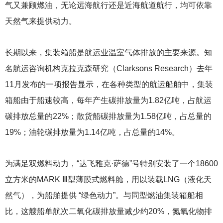
气又兼顾燃油，无论远海航行还是近海航道航行，均可依靠
天然气来提供动力。
长期以来，集装箱船是航运业温室气体排放的主要来源。知
名航运咨询机构克拉克森研究（Clarksons Research）去年
11月发布的一项报告显示，在各种类型的航运船舶中，集装
箱船由于船速较高，每年产生碳排放量为1.82亿吨，占航运
碳排放总量的22%；散货船碳排放量为1.58亿吨，占总量的
19%；油轮碳排放量为1.14亿吨，占总量的14%。
为满足双燃料动力，“达飞雅克·萨德”号特别安装了一个18600
立方米的MARK Ⅲ型薄膜式燃料舱，用以装载LNG（液化天
然气），为船舶提供 “绿色动力”。与同型燃油集装箱船相
比，这艘船单航次二氧化碳排放量减少约20%，氮氧化物排