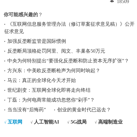
18509
你可能感兴趣的
？
《互联网信息服务管理办法（修订草案征求意见稿）》公开
征求意见
加强反垄断监管是国际惯例
反垄断局顶格处罚阿里、阅文、丰巢各50万元
中央为何特别提出“要强化反垄断和防止资本无序扩张”？
方兴东：中美欧反垄断枪声为何同时响起？
马云：真正的全球化今天才开始
世纪剧变：互联网全球化即将走向终结
丁磊：为何电商常能成功忽悠你“剁手”？
当当没有“后悔药”
创业的黄金时代已远去？
互联网
人工智能AI
5G战局
高端制造业
√
√
√
√