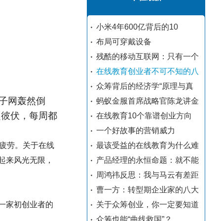
小米4年600亿背后的10
布局可穿戴设备
残酷的移动互联网：只有一个
在线教育创业者不可不知的八
众筹背后的经济学“原理与真
子网轰然倒
蚂蚁金服首席战略官陈龙讲金
起彼伏，每周都
在线教育10个靠谱创业方向
一个好故事的营销威力
美疲劳。关于在线
最该受益的在线教育为什么难
起来风光无限，
产品经理的永恒命题：就不能
周鸿祎反思：我与马云有差距
曹一方：转型期企业家的八大
一家初创业者的
关于众筹创业，你一定要知道
众筹也能“曲线救国”？