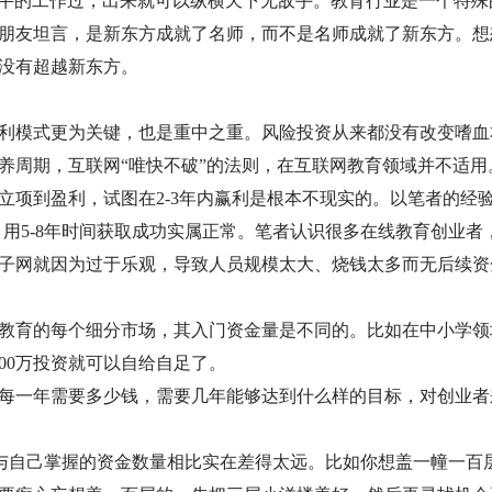
么牛的工作过，出来就可以纵横天下无敌手。教育行业是一个特殊
朋友坦言，是新东方成就了名师，而不是名师成就了新东方。想
没有超越新东方。
利模式更为关键，也是重中之重。风险投资从来都没有改变嗜血
养周期，互联网“唯快不破”的法则，在互联网教育领域并不适用
立项到盈利，试图在2-3年内赢利是根本不现实的。以笔者的经
，用5-8年时间获取成功实属正常。笔者认识很多在线教育创业者
子网就因为过于乐观，导致人员规模太大、烧钱太多而无后续资
教育的每个细分市场，其入门资金量是不同的。比如在中小学领
00万投资就可以自给自足了。
每一年需要多少钱，需要几年能够达到什么样的目标，对创业者
是与自己掌握的资金数量相比实在差得太远。比如你想盖一幢一百