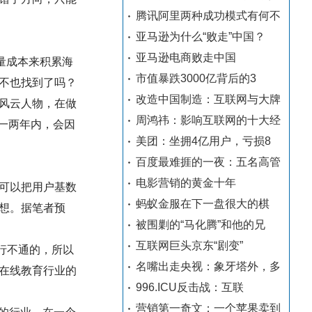
腾讯阿里两种成功模式有何不
亚马逊为什么“败走”中国？
亚马逊电商败走中国
量成本来积累海
市值暴跌3000亿背后的3
不也找到了吗？
改造中国制造：互联网与大牌
风云人物，在做
周鸿祎：影响互联网的十大经
一两年内，会因
美团：坐拥4亿用户，亏损8
百度最难捱的一夜：五名高管
电影营销的黄金十年
可以把用户基数
蚂蚁金服在下一盘很大的棋
想。据笔者预
被围剿的“马化腾”和他的兄
互联网巨头京东“剧变”
行不通的，所以
名嘴出走央视：象牙塔外，多
在线教育行业的
996.ICU反击战：互联
营销第一奇文：一个苹果卖到