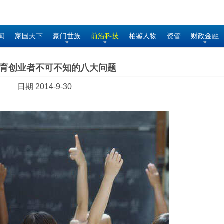
闻
家国天下
豪门世族
前沿科技
柏鉴人物
资管
财政金融
育创业者不可不知的八大问题
日期 2014-9-30