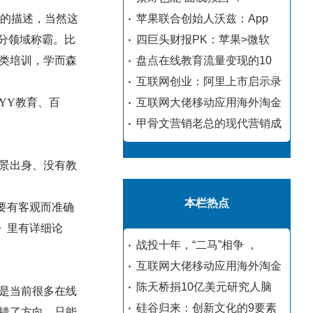
类的描述，当然这
苹果联合创始人沃兹：App
分领域称霸。比
四巨头财报PK：苹果>微软
类培训，学而森
盘点在线教育流量变现的10
互联网创业：阿里上市启示录
YY教育、百
互联网大佬移动应用海外淘金
甲骨文营销老总的现代营销成
景出身、没有教
本栏热点
要有客观而准确
》里有详细论
战投十年，“二马”相争 ，
互联网大佬移动应用海外淘金
陈天桥捐10亿美元研究人脑
是当前很多在线
硅谷归来：创新文化的9要素
错了方向，只能