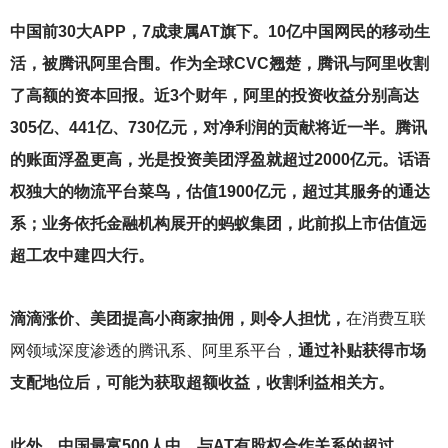
中国前30大APP，7成隶属AT旗下。10亿中国网民的移动生
活，被腾讯阿里合围。作为全球CVC翘楚，腾讯与阿里收割
了高额的资本回报。近3个财年，阿里的投资收益分别高达
305亿、441亿、730亿元，对净利润的贡献将近一半。腾讯
的账面浮盈更高，光是投资美团浮盈就超过2000亿元。话语
权独大的物流平台菜鸟，估值1900亿元，超过其服务的通达
系；业务依托金融机构展开的蚂蚁集团，此前拟上市估值远
超工农中建四大行。
滴滴涨价、美团提高小商家抽佣，则令人担忧，
在消费互联
网领域深度渗透的腾讯系、阿里系平台，
通过补贴获得市场
支配地位后，可能为获取超额收益，收割利益相关方。
此外，中国最富500人中，与AT有股权合作关系的超过