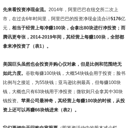
先来看投资净现金流。
2014
年，阿里巴巴在纽交所二次上
市，在过去6年时间里，阿里巴巴的投资净现金流合计
5176
亿
元，
相当于经营上每净赚100块，会拿出80块进行净投资；而
腾讯更夸张，2014-2019年间，其经营上每赚100块，全部都
拿来净投资了（表1）。
美国巨头虽然也会投资并购心仪对象，但是比例和范围绝无
如此力度。
谷歌每赚100块钱，大概54块钱会用于投资；脸书
比例与之接近，为55块钱；亚马逊比例最高，但每赚100块
钱，大概也只有63块钱用于净投资；微软则只会拿其中30块
钱投资。
苹果公司最神奇，其经营上每赚100块的时候，从投
资上还可以再赚66块钱进来（表2）。
它们更倾向于回购自家股票
（即筹资活动中的股本减少栏