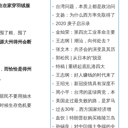
在在家穿羽绒服
台湾问题，本质上都是政治问
文扬：为什么西方率先取得了
2020 庚子启示录
金灿荣：第四次工业革命主要
囤了粮、囤了
王志纲丨潮汕，向何处去？
源大州得州会断
张文木：共济会的演变及其历
郭松民 | 从日本的“脱亚
特稿 | 重磅起底乱港四大
，
而恰恰是得州
王志纲：好人赚钱的时代来了
。
王绍光：新冠疫情具有深度不
周小平：台湾的蓝绿两党，本
居民不要用抽水
美国走过最失败的路，是罗马
时候生存危机要
过去30年，西方国家经济增
血饮丨特朗普欲购买格陵兰岛
孙锡良：对中印领土争端的全