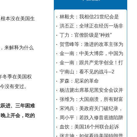
林毅夫：我相信21世纪会是
人根本没在美国生
洪丕正：全球正在经历一场非
丁力：官僚阶级是“种姓”
贺雪峰等：激进的改革主张为
，来解释为什么
金一南：中美大博弈，中国为
金一南：跟共产党学创业！打
宁南山：看不见的战斗--2
年冬季在美国权
罗森：尼采的革命
今没有变过。
杨洁篪出席慕尼黑安全会议并
张维为：大国崩溃，所有财富
大跃进、三年困难
宋鸿兵：美政府关门破纪录，
，晚上开会，吃的
周小平：若跌入修昔底德陷阱
血饮：美国16个州联合起诉
张志坤：如何看待美国特朗普