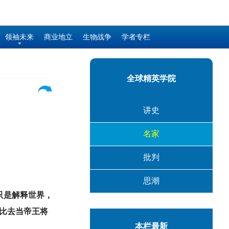
领袖未来
商业地立
生物战争
学者专栏
全球精英学院
讲史
名家
批判
思潮
只是解释世界，
比去当帝王将
本栏最新