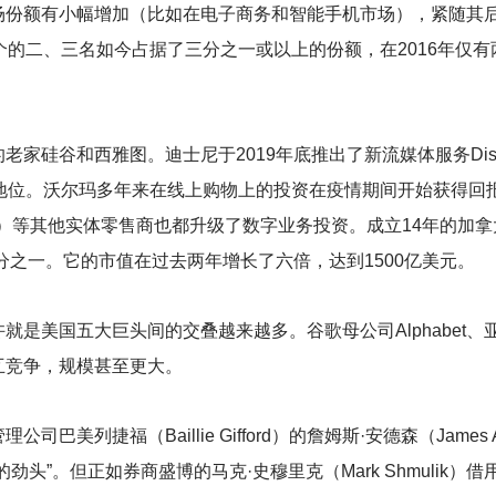
场份额有小幅增加（比如在电子商务和智能手机市场），紧随其
个的二、三名如今占据了三分之一或以上的份额，在2016年仅
家硅谷和西雅图。迪士尼于2019年底推出了新流媒体服务Dis
 的主导地位。沃尔玛多年来在线上购物上的投资在疫情期间开始获得回报
arget）等其他实体零售商也都升级了数字业务投资。成立14年的加拿
十分之一。它的市值在过去两年增长了六倍，达到1500亿美元。
是美国五大巨头间的交叠越来越多。谷歌母公司Alphabet、亚马
互竞争，规模甚至更大。
美列捷福（Baillie Gifford）的詹姆斯·安德森（James
劲头”。但正如券商盛博的马克·史穆里克（Mark Shmulik