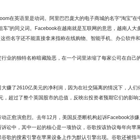
oom在英语里是动词。阿里巴巴庞大的电子商城的名字“淘宝”在中
租车”的同义词。Facebook在越南就是互联网的意思，越南人
lix）这些名字还不能直接拿来指称在线购物、智能手机、办公软
定行业的独特名称暗藏险恶，在一个词里浓缩了每家公司在自己
大赚了2610亿美元的净利润，因为在社交隔离的情况下，人们
美元，超过了整个英国股市的总值，反映出投资者预期它们的影响
动正愈演愈烈。去年12月，美国反垄断机构起诉Facebook
诉讼中，其中一起的核心是一项协议，谷歌按该协议每年向苹果支
谷歌的搜索引擎在苹果设备上作为默认引擎出现。谷歌还被指与Fa