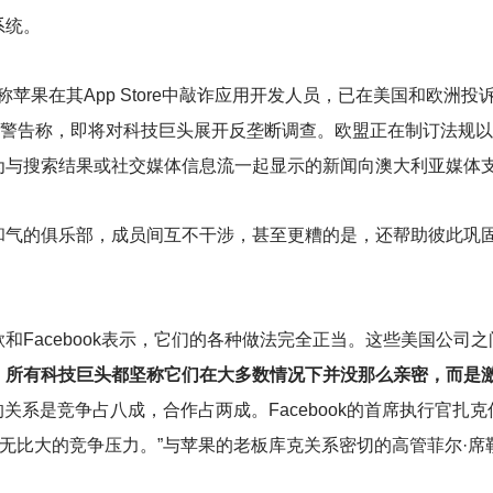
系统。
s也称苹果在其App Store中敲诈应用开发人员，已在美国和欧
构警告称，即将对科技巨头展开反垄断调查。欧盟正在制订法规
为与搜索结果或社交媒体信息流一起显示的新闻向澳大利亚媒体
和气的俱乐部，成员间互不干涉，甚至更糟的是，还帮助彼此巩
和Facebook表示，它们的各种做法完全正当。这些美国公司
，所有科技巨头都坚称它们在大多数情况下并没那么亲密，而是
之间的关系是竞争占八成，合作占两成。Facebook的首席执行官
比大的竞争压力。”与苹果的老板库克关系密切的高管菲尔·席勒（Phi