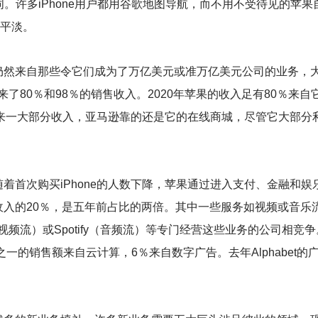
词。许多iPhone用户都用谷歌地图导航，而不用不受待见的苹果自
反响平淡。
仍然来自那些令它们成为了万亿美元或准万亿美元公司的业务，
ook带来了80％和98％的销售收入。2020年苹果的收入足有80％
件带来一大部分收入，亚马逊靠的还是它的在线商城，尽管它大部
首次购买iPhone的人数下降，苹果通过进入支付、金融和娱乐业务减
20％，是五年前占比的两倍。其中一些服务如视频或音乐流与亚马逊P
迪士尼（视频流）或Spotify（音频流）等专门经营这些业务的公司相
之一的销售额来自云计算，6％来自数字广告。去年Alphabet的