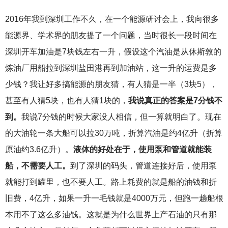
2016
年我到深圳工作不久，在一个能源研讨会上，我向很多
能源界、学术界的朋友提了一个问题，当时很长一段时间在
深圳开车加油是7块钱左右一升，假设这个汽油是从休斯敦的
炼油厂用船拉到深圳盐田港再到加油站，这一升的运费是多
少钱？我让好多搞能源的朋友猜，有人猜是一半（3块5），
甚至有人猜5块，也有人猜1块的，
我说真正的答案是7分钱不
到。
我说7分钱的时候大家没人相信，但一算就明白了。现在
的大油轮一条大船可以拉30万吨，折算汽油是约4亿升（折算
原油约3.6亿升）。
液体的好处在于，使用泵和管道就能装
船，不需要人工。
到了深圳的码头，管道连接好后，使用泵
就能打到罐里，也不要人工。路上耗费的就是船的油钱和折
旧费，4亿升，如果一升一毛钱就是4000万元，但跑一趟船根
本用不了这么多油钱。这就是为什么世界上产石油的只有那