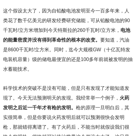
这个假设太大了，因为自铅酸电池发明至今一百多年来，人
类花了数千亿美元的研发经费研究储能，可从铅酸电池的90
千瓦时/立方米增加到今天特斯拉的260千瓦时/立方米，
电池
的能量密度并没有得到革命性的根本的改变。
要知道，汽油
是8600千瓦时/立方米。同时，迄今大规模GW（十亿瓦特发
电装机容量）级的储电最便宜的还是100多年前就被发明的抽
水蓄能技术。
科学技术的突破不是没有可能，但是只有发现了才能知道发
现了。今天无法预测明天的发现。我经常举一个例子，
火药
发明之后近一千年才有枪的发明。
枪的原理一旦明白后，其
实很简单，但是你要说火药发明后就可以预测很快会发明
枪，那就错得离谱了。有了火药后，不能当时就假设我们很