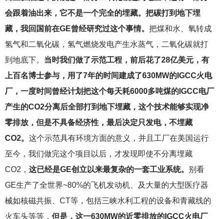
会跟着油出来，它不是一个完全的埋藏。把碳打到地下埋
藏，我回国前在GE曾经研究过这个事情。
把煤和水、氧转成
氢气和二氧化碳，氢气燃烧发电产生水蒸气，二氧化碳就打
到地底下。
当时我们做了示范工程，前后花了28亿美元，有
上百名博士参与，用了7年的时间建成了630MW的IGCC火电
厂，一度时间曾经计划把这个每天耗6000多吨煤的IGCC电厂
产生的CO2分离后全部打到地下埋藏，这个技术能够实现净
零排放，但是不具备经济性，最后决定只发电，不埋藏
CO2。
这个示范具有环境方面的意义，并且工厂在美国运行
至今，我们做完这个项目以后，才发现即使不分离埋藏
CO2，
这已经是GE创立以来最复杂的一套工业系统。
别看
GE生产了全世界~80%的飞机发动机、及大量的大型医疗器
械如核磁共振、CT等，包括三峡水利工程的设备和青藏线的
火车头等等，
但是，这一630MW的近零排放的IGCC火电厂