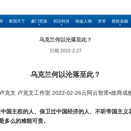
闻
家国天下
豪门世族
前沿科技
柏鉴人物
资管
财政金融
乌克兰何以沦落至此？
日期 2022-2-27
乌克兰何以沦落至此？
卢克文 卢克文工作室 2022-02-26云阿云智库•政商
过中国主权的人、保卫过中国经济的人、不听帝国主义
是多么的难能可贵。