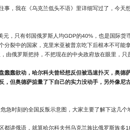
往事，我在《乌克兰低头不语》里详细写过了，今天
50美元，只有邻国俄罗斯人均GDP的40%，也是国际
个分裂中的国家，克里米亚被普京吃下后根本不可能
独立，由俄罗斯把持，不把现在的中央政府放在眼里，只
盘蠢蠢欲动，哈尔科夫曾经想反但被迅速扑灭，奥德
反，但奥德萨掂量了下自己的实力没动手，另外像尼
兰最危急时刻的全国反叛示意图，大家主要了解下这几个
区都讲俄语，就算哈尔科夫州乌克兰族比俄罗斯族多1