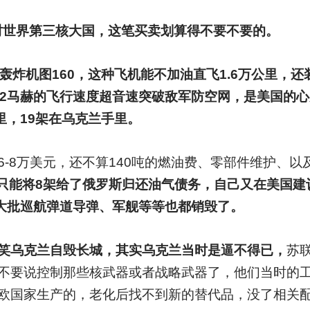
当时世界第三核大国，这笔买卖划算得不要不要的。
轰炸机图160，这种飞机能不加油直飞1.6万公里，还
用2马赫的飞行速度超音速突破敌军防空网，是美国的
里，19架在乌克兰手里。
6-8万美元，还不算140吨的燃油费、零部件维护、
只能将8架给了俄罗斯归还油气债务，自己又在美国建议
、大批巡航弹道导弹、军舰等等也都销毁了。
笑乌克兰自毁长城，其实乌克兰当时是逼不得已，
苏
不要说控制那些核武器或者战略武器了，他们当时的
欧国家生产的，老化后找不到新的替代品，没了相关