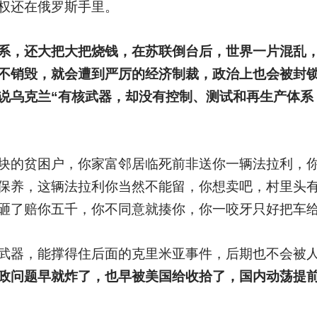
权还在俄罗斯手里。
系，还大把大把烧钱，在苏联倒台后，世界一片混乱
不销毁，就会遭到严厉的经济制裁，政治上也会被封
说乌克兰“有核武器，却没有控制、测试和再生产体系
块的贫困户，你家富邻居临死前非送你一辆法拉利，
保养，这辆法拉利你当然不能留，你想卖吧，村里头
砸了赔你五千，你不同意就揍你，你一咬牙只好把车
武器，能撑得住后面的克里米亚事件，后期也不会被
政问题早就炸了，也早被美国给收拾了，国内动荡提