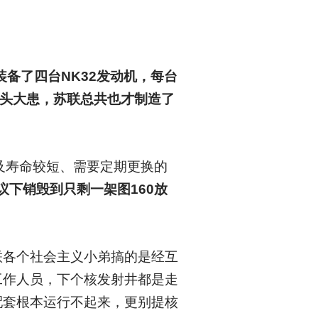
装备了四台NK32发动机，每台
心头大患，苏联总共也才制造了
以及寿命较短、需要定期更换的
下销毁到只剩一架图160放
联各个社会主义小弟搞的是经互
工作人员，下个核发射井都是走
配套根本运行不起来，更别提核