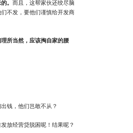
来的。
而且，这帮家伙还绞尽脑
他们不发，要他们谨慎给开发商
们理所当然，应该掏自家的腰
们出钱，他们岂敢不从？
准发放经营贷脱困呢！结果呢？