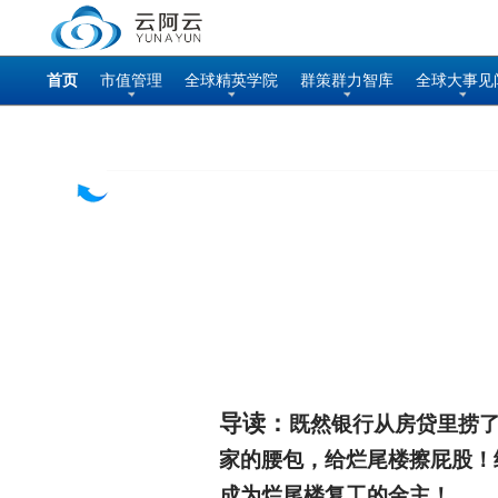
首页
市值管理
全球精英学院
群策群力智库
全球大事见
导读：
既然银行从房贷里捞
家的腰包，给烂尾楼擦屁股！
成为烂尾楼复工的金主！