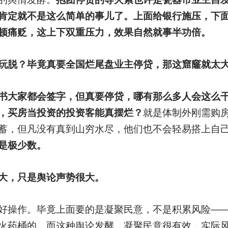
肯定就不是这么简单的事儿了。上面给银行施压，下
顿痛贬，这上下双重压力，效果自然就事半功倍。
玩脱？毕竟真要全国烂尾盘业主停贷，那这窟窿就太
书大家都会签字，但真要停贷，哪有那么多人会这么
，买房当投资的投资客能真摆烂？
就是体制外刚需购
蓄，但凡没有真到山穷水尽，他们也不会轻易搭上自
是极少数。
大，只是舆论声势很大。
好操作。毕竟上面要的是凝聚民意，不是积累风险—
火药桶的。而这种舆论发酵，凝聚民意很有效，实际