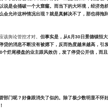
以说是会捅破一个大窟窿。而当下的大环境，经济危
么会允许这种情况出现？就是真解决不了，那也得拖
应该舆论管控才对。
但事实是，从6月30日景德镇恒
停贷的消息不断没有被摁下，反而热度越来越高，引
00个烂尾楼盘的业主跟风效仿，发了停贷公开信，而
管部门呢？好像跟消失了似的。除了极少数明显不怀
！