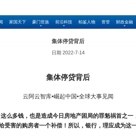
闻
家国天下
豪门世族
前沿科技
柏鉴人物
资管
财政金融
集体停贷背后
日期 2022-7-14
集体停贷背后
云阿云智库•崛起中国•全球大事见闻
了这么多钱，也是造成今日房地产困局的罪魁祸首之一
给受害的购房者一个补偿！所以，银行，理应成为这