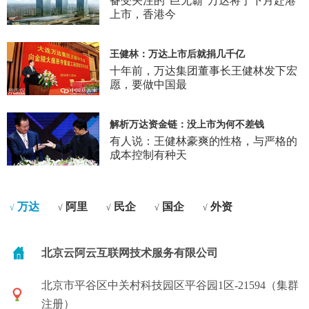
备受关注的“巨无霸”万达将于下月赴港
上市，香港今
王健林：万达上市后就捐几千亿
十年前，万达集团董事长王健林发下宏
愿，要做中国最
解析万达资金链：没上市为何不差钱
有人说：王健林豪爽的性格，与严格的
成本控制有种天
万达
阿里
民企
国企
外资
√
√
√
√
√
北京云阿云互联网技术服务有限公司
北京市平谷区中关村科技园区平谷园1区-21594（集群
注册）