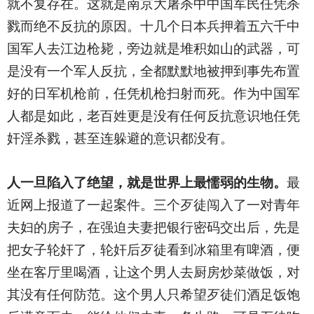
就不复存在。这就是南京大屠杀中中国军民任凭杀
戮而绝不反抗的原因。十几个日本兵押着五六千中
国军人去江边枪毙，旁边就是堆积如山的武器，可
是没有一个军人反抗，全都默默地被押到事先布置
好的日军机枪前，任凭机枪扫射而死。作为中国军
人都是如此，老百姓更是没有任何反抗意识地任凭
奸淫杀戮，甚至连躲避的意识都没有。
人一旦陷入了绝望，就是世界上最懦弱的生物。
最
近网上报道了一起案件。三个歹徒闯入了一对青年
夫妇的房子，在强迫夫妻把银行密码交出后，先是
把女子轮奸了，轮奸后歹徒看到冰箱里有啤酒，便
坐在客厅里喝酒，让这个男人去厨房炒菜做饭，对
其没有任何防范。这个男人只希望歹徒们酒足饭饱