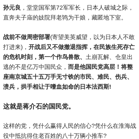
孙元良
，堂堂国军第72军军长，日本人破城之际，
直奔夫子庙的妓院拜老鸨为干娘，藏匿地下室。
战前不做周密部署
(
寄望美英威望，以为日本人不敢
打进来)，
开战后又不做撤退指挥，在民族生死存亡
的危机时刻，第一个作鸟兽散、
土崩瓦解、仓皇出
逃的不是亿万中国民众，
而是他国民党高层！将整
座南京城五十五万手无寸铁的市民、难民、伤兵、
溃兵，拱手相让于嗜血如命的日本法西斯!
这就是蒋介石的国民党。
这样的党，凭什么赢得人民的信心?凭什么在淮海战
役中抵抗得住老百姓的八十万辆小推车?