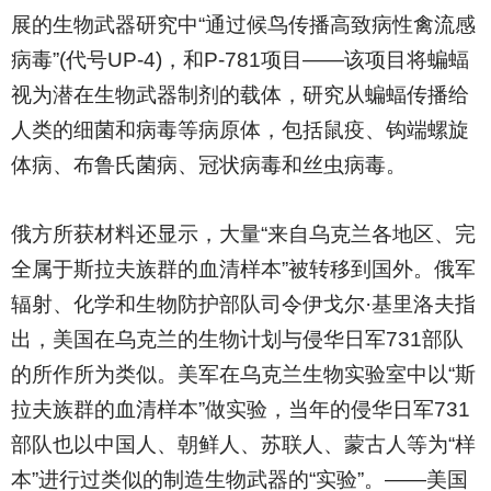
展的生物武器研究中“通过候鸟传播高致病性禽流感
病毒”(代号UP-4)，和P-781项目——该项目将蝙蝠
视为潜在生物武器制剂的载体，研究从蝙蝠传播给
人类的细菌和病毒等病原体，包括鼠疫、钩端螺旋
体病、布鲁氏菌病、冠状病毒和丝虫病毒。
俄方所获材料还显示，大量“来自乌克兰各地区、完
全属于斯拉夫族群的血清样本”被转移到国外。俄军
辐射、化学和生物防护部队司令伊戈尔·基里洛夫指
出，美国在乌克兰的生物计划与侵华日军731部队
的所作所为类似。美军在乌克兰生物实验室中以“斯
拉夫族群的血清样本”做实验，当年的侵华日军731
部队也以中国人、朝鲜人、苏联人、蒙古人等为“样
本”进行过类似的制造生物武器的“实验”。——美国