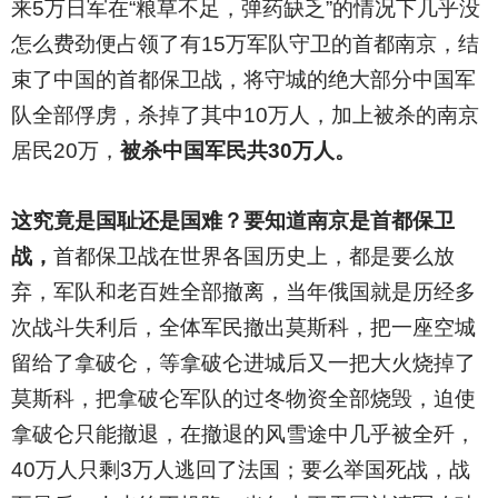
来5万日军在“粮草不足，弹药缺乏”的情况下几乎没
怎么费劲便占领了有15万军队守卫的首都南京，结
束了中国的首都保卫战，将守城的绝大部分中国军
队全部俘虏，杀掉了其中10万人，加上被杀的南京
居民20万，
被杀中国军民共30万人。
这究竟是国耻还是国难？要知道南京是首都保卫
战，
首都保卫战在世界各国历史上，都是要么放
弃，军队和老百姓全部撤离，当年俄国就是历经多
次战斗失利后，全体军民撤出莫斯科，把一座空城
留给了拿破仑，等拿破仑进城后又一把大火烧掉了
莫斯科，把拿破仑军队的过冬物资全部烧毁，迫使
拿破仑只能撤退，在撤退的风雪途中几乎被全歼，
40万人只剩3万人逃回了法国；要么举国死战，战