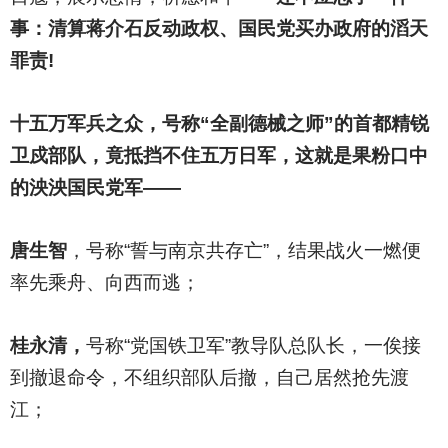
事：清算蒋介石反动政权、国民党买办政府的滔天
罪责!
十五万军兵之众，号称“全副德械之师”的首都精锐
卫戍部队，竟抵挡不住五万日军，这就是果粉口中
的泱泱国民党军——
唐生智
，号称“誓与南京共存亡”，结果战火一燃便
率先乘舟、向西而逃；
桂永清，
号称“党国铁卫军”教导队总队长，一俟接
到撤退命令，不组织部队后撤，自己居然抢先渡
江；