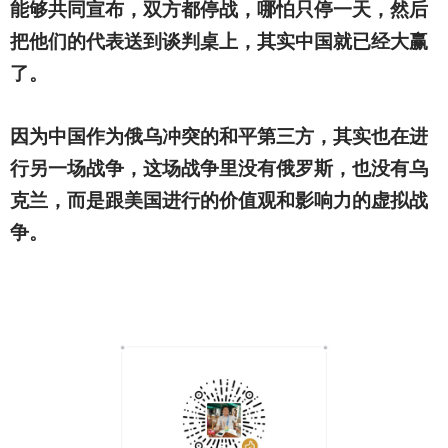
能够共同宣布，双方都停战，哪怕只停一天，然后
把他们的代表送到谈判桌上，其实中国就已经大赢
了。
因为中国作为俄乌冲突的和平第三方，其实也在进
行另一场战争，这场战争里没有俄罗斯，也没有乌
克兰，而是跟美国进行的价值观和影响力的虚拟战
争。