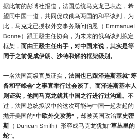
据此前的彭博社报道，法国总统马克龙已表态，希
望同中国一道，共同促成俄乌两国的和平谈判，为
此，马克龙已授权外交事务顾问伯恩（ Emmanuel
Bonne）跟王毅主任协商，为未来的俄乌谈判拟定
框架，
而由王毅主任出手，对中国来说，其实是等
同于之前促成伊朗、沙特和解的框架级别。
一名法国高级官员证实，
法国也已跟泽连斯基就"筹
备和平峰会"之事宜举行过会谈了。而泽连斯基本人
则证实，他同马克龙就其中国之行进行过沟通。
不
过，法国总统拟议中的这次可能与中国一起发起的
抛开美国的
“中欧外交攻势”，
却被英国政治家
史密
斯
（ Duncan Smith）形容成马克龙犹如
"草丛里的
蛇"。