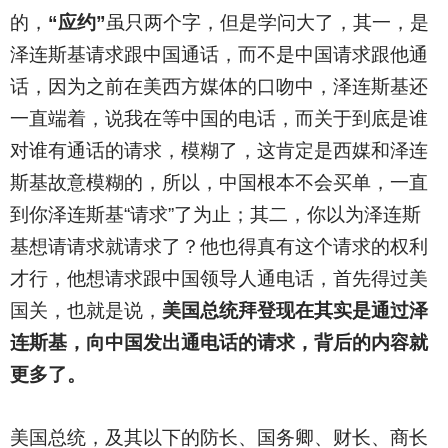
的，
“应约”
虽只两个字，但是学问大了，其一，是
泽连斯基请求跟中国通话，而不是中国请求跟他通
话，因为之前在美西方媒体的口吻中，泽连斯基还
一直端着，说我在等中国的电话，而关于到底是谁
对谁有通话的请求，模糊了，这肯定是西媒和泽连
斯基故意模糊的，所以，中国根本不会买单，一直
到你泽连斯基“请求”了为止；其二，你以为泽连斯
基想请请求就请求了？他也得真有这个请求的权利
才行，他想请求跟中国领导人通电话，首先得过美
国关，也就是说，
美国总统拜登现在其实是通过泽
连斯基，向中国发出通电话的请求，背后的内容就
更多了。
美国总统，及其以下的防长、国务卿、财长、商长