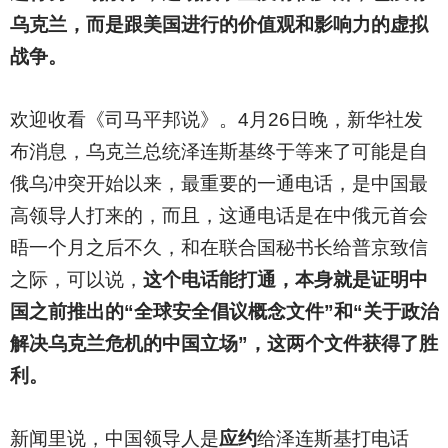
乌克兰，而是跟美国进行的价值观和影响力的虚拟
战争。
欢迎收看《司马平邦说》。4月26日晚，新华社发
布消息，乌克兰总统泽连斯基终于等来了可能是自
俄乌冲突开始以来，最重要的一通电话，是中国最
高领导人打来的，而且，这通电话是在中俄元首会
晤一个月之后不久，和在联合国秘书长给普京致信
之际，可以说，
这个电话能打通，本身就是证明中
国之前推出的“全球安全倡议概念文件”和“关于政治
解决乌克兰危机的中国立场”，这两个文件获得了胜
利。
新闻里说，中国领导人是
应约
给泽连斯基打电话