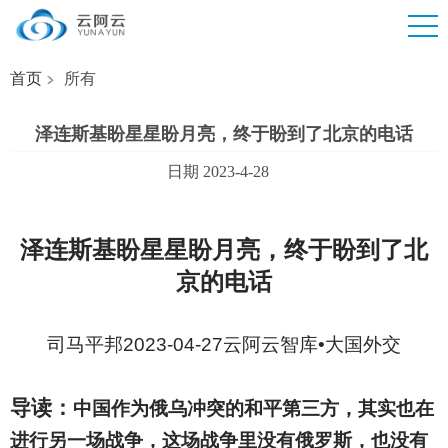
首页
所有
泽连斯基盼星星盼月亮，终于盼到了北京的电话
日期 2023-4-28
泽连斯基盼星星盼月亮，终于盼到了北
京的电话
司马平邦2023-04-27云阿云智库•大国外交
导读：
中国作为俄乌冲突的和平第三方，其实也在
进行另一场战争，这场战争里没有俄罗斯，也没有