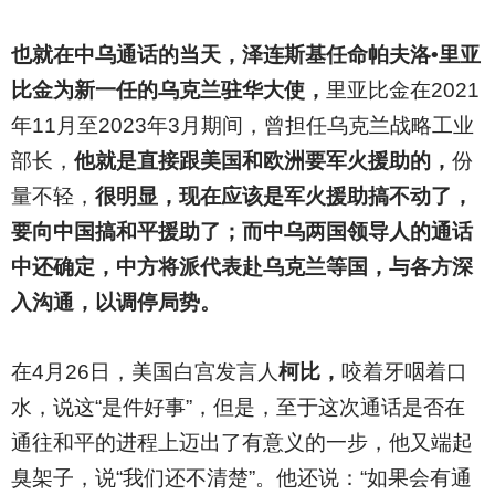
也就在中乌通话的当天，泽连斯基任命帕夫洛•里亚
比金为新一任的乌克兰驻华大使，
里亚比金在2021
年11月至2023年3月期间，曾担任乌克兰战略工业
部长，
他就是直接跟美国和欧洲要军火援助的，
份
量不轻，
很明显，现在应该是军火援助搞不动了，
要向中国搞和平援助了；而中乌两国领导人的通话
中还确定，中方将派代表赴乌克兰等国，与各方深
入沟通，以调停局势。
在4月26日，美国白宫发言人
柯比，
咬着牙咽着口
水，说这“是件好事”，但是，至于这次通话是否在
通往和平的进程上迈出了有意义的一步，他又端起
臭架子，说“我们还不清楚”。他还说：“如果会有通