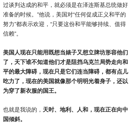
过谈判达成的和平，就必须是在泽连斯基总统做好
准备的时候。”他说，美国对“任何促成正义和平的
努力”都表示欢迎，“只要这份和平能够持续、值得
信赖”。
美国人现在只能用既想当婊子又想立牌坊形容他们
了，天下谁不知道他们才是阻挡乌克兰局势走向和
平的最大障碍，现在只是它们连当障碍，都有点儿
吃力了，现在的美国就像那个明明光着身子，还以
为穿了新衣服的国王。
也就是我说的，
天时、地利、人和，现在正在向中
国倾斜。