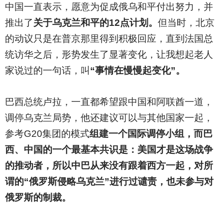
中国一直表示，愿意为促成俄乌和平付出努力，并
推出了
关于乌克兰和平的12点计划。
但当时，北京
的动议只是在普京那里得到积极回应，直到法国总
统访华之后，形势发生了显著变化，让我想起老人
家说过的一句话，叫
“事情在慢慢起变化”。
巴西总统卢拉，一直都希望跟中国和阿联酋一道，
调停乌克兰局势，他还建议可以与其他国家一起，
参考G20集团的模式
组建一个国际调停小组，而巴
西、中国的一个最基本共识是：美国才是这场战争
的推动者，所以中巴从来没有跟着西方一起，对所
谓的“俄罗斯侵略乌克兰”进行过谴责，也未参与对
俄罗斯的制裁。