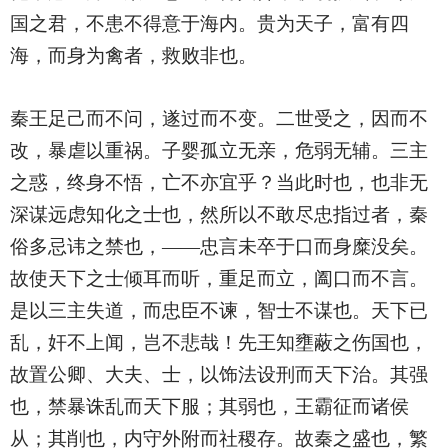
国之君，不患不得意于海内。贵为天子，富有四
海，而身为禽者，救败非也。
秦王足己而不问，遂过而不变。二世受之，因而不
改，暴虐以重祸。子婴孤立无亲，危弱无辅。三主
之惑，终身不悟，亡不亦宜乎？当此时也，也非无
深谋远虑知化之士也，然所以不敢尽忠指过者，秦
俗多忌讳之禁也，——忠言未卒于口而身糜没矣。
故使天下之士倾耳而听，重足而立，阖口而不言。
是以三主失道，而忠臣不谏，智士不谋也。天下已
乱，奸不上闻，岂不悲哉！先王知壅蔽之伤国也，
故置公卿、大夫、士，以饰法设刑而天下治。其强
也，禁暴诛乱而天下服；其弱也，王霸征而诸侯
从；其削也，内守外附而社稷存。故秦之盛也，繁