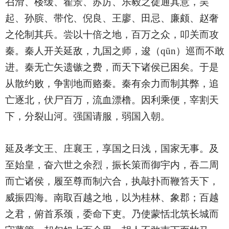
召滑、楼缓、翟景、苏厉、乐毅之徒通其意，吴
起、孙膑、带佗、倪良、王廖、田忌、廉颇、赵奢
之伦制其兵。尝以十倍之地，百万之众，叩关而攻
秦。秦人开关延敌，九国之师，逡（qūn）巡而不敢
进。秦无亡矢遗镞之费，而天下诸侯已困矣。于是
从散约败，争割地而赂秦。秦有余力而制其弊，追
亡逐北，伏尸百万，流血漂橹。因利乘便，宰割天
下，分裂山河。强国请服，弱国入朝。
延及孝文王、庄襄王，享国之日浅，国家无事。及
至始皇，奋六世之余烈，振长策而御宇内，吞二周
而亡诸侯，履至尊而制六合，执敲扑而鞭笞天下，
威振四海。南取百越之地，以为桂林、象郡；百越
之君，俯首系颈，委命下吏。乃使蒙恬北筑长城而