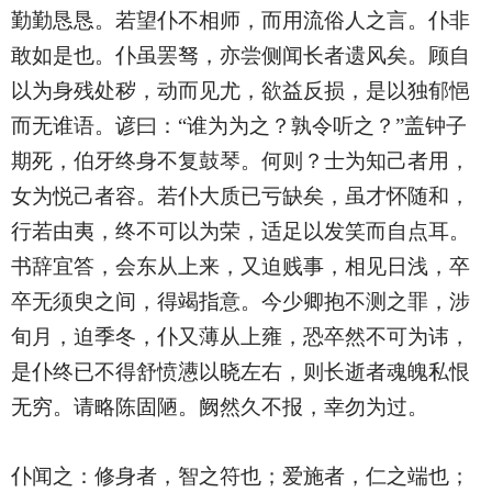
勤勤恳恳。若望仆不相师，而用流俗人之言。仆非
敢如是也。仆虽罢驽，亦尝侧闻长者遗风矣。顾自
以为身残处秽，动而见尤，欲益反损，是以独郁悒
而无谁语。谚曰：“谁为为之？孰令听之？”盖钟子
期死，伯牙终身不复鼓琴。何则？士为知己者用，
女为悦己者容。若仆大质已亏缺矣，虽才怀随和，
行若由夷，终不可以为荣，适足以发笑而自点耳。
书辞宜答，会东从上来，又迫贱事，相见日浅，卒
卒无须臾之间，得竭指意。今少卿抱不测之罪，涉
旬月，迫季冬，仆又薄从上雍，恐卒然不可为讳，
是仆终已不得舒愤懑以晓左右，则长逝者魂魄私恨
无穷。请略陈固陋。阙然久不报，幸勿为过。
仆闻之：修身者，智之符也；爱施者，仁之端也；