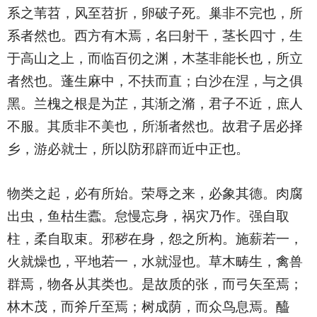
系之苇苕，风至苕折，卵破子死。巢非不完也，所
系者然也。西方有木焉，名曰射干，茎长四寸，生
于高山之上，而临百仞之渊，木茎非能长也，所立
者然也。蓬生麻中，不扶而直；白沙在涅，与之俱
黑。兰槐之根是为芷，其渐之滫，君子不近，庶人
不服。其质非不美也，所渐者然也。故君子居必择
乡，游必就士，所以防邪辟而近中正也。
物类之起，必有所始。荣辱之来，必象其德。肉腐
出虫，鱼枯生蠹。怠慢忘身，祸灾乃作。强自取
柱，柔自取束。邪秽在身，怨之所构。施薪若一，
火就燥也，平地若一，水就湿也。草木畴生，禽兽
群焉，物各从其类也。是故质的张，而弓矢至焉；
林木茂，而斧斤至焉；树成荫，而众鸟息焉。醯