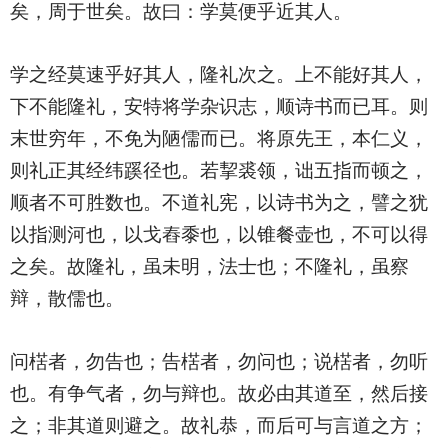
矣，周于世矣。故曰：学莫便乎近其人。
学之经莫速乎好其人，隆礼次之。上不能好其人，
下不能隆礼，安特将学杂识志，顺诗书而已耳。则
末世穷年，不免为陋儒而已。将原先王，本仁义，
则礼正其经纬蹊径也。若挈裘领，诎五指而顿之，
顺者不可胜数也。不道礼宪，以诗书为之，譬之犹
以指测河也，以戈舂黍也，以锥餐壶也，不可以得
之矣。故隆礼，虽未明，法士也；不隆礼，虽察
辩，散儒也。
问楛者，勿告也；告楛者，勿问也；说楛者，勿听
也。有争气者，勿与辩也。故必由其道至，然后接
之；非其道则避之。故礼恭，而后可与言道之方；