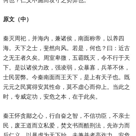
何也？仁义不施而攻守之势异也。
原文（中）
秦灭周祀，并海内，兼诸侯，南面称帝，以养四
海。天下之士，斐然向风。若是，何也？曰：近古
之无王者久矣。周室卑微，五霸既灭，令不行于天
下。是以诸侯力政，强凌弱，众暴寡，兵革不休，
士民罢弊。今秦南面而王天下，是上有天子也。既
元元之民冀得安其性命，莫不虚心而仰上。当此之
时，专威定功，安危之本，在于此矣。
秦王怀贪鄙之心，行自奋之智，不信功臣，不亲士
民，废王道而立私爱，焚文书而酷刑法，先诈力而
后仁义，以暴虐为天下始。夫兼并者高诈力，安危