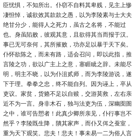
臣忧惧，不知所出。仆窃不自料其卑贱，见主上惨
凄怛悼，诚欲效其款款之愚，以为李陵素与士大夫
绝甘分少，能得人之死力，虽古之名将，不能过
也。身虽陷败，彼观其意，且欲得其当而报于汉。
事已无可奈何，其所摧败，功亦足以暴于天下矣。
仆怀欲陈之，而未有路，适会召问，即以此指，推
言陵之功，欲以广主上之意，塞睚眦之辞。未能尽
明，明主不晓，以为仆沮贰师，而为李陵游说，遂
下于理。拳拳之忠，终不能自列。因为诬上，卒从
吏议。家贫，货赂不足以自赎，交游莫救，左右亲
近不为一言。身非木石，独与法吏为伍，深幽囹圄
之中，谁可告愬者！此真少卿所亲见，仆行事岂不
然乎？李陵既生降，隤其家声，而仆又佴之蚕室，
重为天下观笑。悲夫！悲夫！事未易一二为俗人言