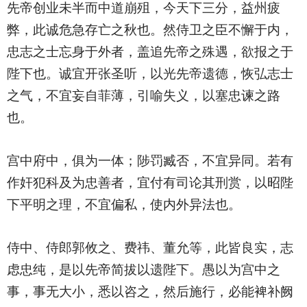
先帝创业未半而中道崩殂，今天下三分，益州疲
弊，此诚危急存亡之秋也。然侍卫之臣不懈于内，
忠志之士忘身于外者，盖追先帝之殊遇，欲报之于
陛下也。诚宜开张圣听，以光先帝遗德，恢弘志士
之气，不宜妄自菲薄，引喻失义，以塞忠谏之路
也。
宫中府中，俱为一体；陟罚臧否，不宜异同。若有
作奸犯科及为忠善者，宜付有司论其刑赏，以昭陛
下平明之理，不宜偏私，使内外异法也。
侍中、侍郎郭攸之、费祎、董允等，此皆良实，志
虑忠纯，是以先帝简拔以遗陛下。愚以为宫中之
事，事无大小，悉以咨之，然后施行，必能裨补阙