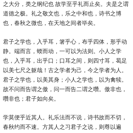
之大分，类之纲纪也 故学至乎礼而止矣。夫是之谓
道德之极。礼之敬文也，乐之中和也，诗书之博
也，春秋之微也，在天地之间者毕矣。
君子之学也，入乎耳，箸乎心，布乎四体，形乎动
静。端而言，蝡而动，一可以为法则。小人之学
也，入乎耳，出乎口；口耳之间，则四寸耳，曷足
以美七尺之躯哉！古之学者为己，今之学者为人。
君子之学也，以美其身；小人之学也，以为禽犊。
故不问而告谓之傲，问一而告二谓之囋。傲非也，
囋非也；君子如向矣。
学莫便乎近其人。礼乐法而不说，诗书故而不切，
春秋约而不速。方其人之习君子之说，则尊以遍