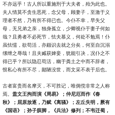
不亦远乎！古人所以重施刑于大夫者，殆为此也。
夫人情莫不贪生恶死，念父母，顾妻子，至激于义
理者不然，乃有所不得已也。今仆不幸，早失父
母，无兄弟之亲，独身孤立，少卿视仆于妻子何如
哉？且勇者不必死节，怯夫慕义，何处不勉焉！仆
虽怯懦，欲苟活，亦颇识去就之分矣，何至自沉溺
缧绁之辱哉！且夫臧获婢妾，犹能引决，况仆之不
得已乎？所以隐忍苟活，幽于粪土之中而不辞者，
恨私心有所不尽，鄙陋没世，而文采不表于后也。
古者富贵而名摩灭，不可胜记，唯倜傥非常之人称
焉。
盖文王拘而演《周易》；仲尼厄而作《春
秋》；屈原放逐，乃赋《离骚》；左丘失明，厥有
《国语》；孙子膑脚，《兵法》修列；不韦迁蜀，