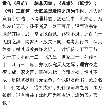
世传《吕览》；韩非囚秦，《说难》《孤愤》；
《诗》三百篇，大底圣贤发愤之所为作也。
此人皆
意有所郁结，不得通其道，故述往事、思来者。乃
如左丘无目，孙子断足，终不可用，退而论书策，
以舒其愤，思垂空文以自见。仆窃不逊，近自托于
无能之辞，网罗天下放失旧闻，略考其行事，综其
终始，稽其成败兴坏之纪，上计轩辕，下至于兹，
为十表，本纪十二，书八章，世家三十，列传七
十，凡百三十篇。亦欲以
究天人之际，通古今之
变，成一家之言。
草创未就，会遭此祸，惜其不
成，是以就极刑而无愠色。仆诚以著此书，藏之名
山，传之其人，通邑大都，则仆偿前辱之责，虽万
被戮，岂有悔哉！然此可为智者道，难为俗人言
也！