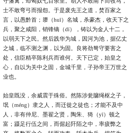
守藩篱，却匈奴七百余里。胡人不敢南下而牧马，
士不敢弯弓而报怨。于是废先王之道，焚百家之
言，以愚黔首；隳（huī）名城，杀豪杰，收天下之
兵，聚之咸阳，销锋镝（dí），铸以为金人十二，
以弱天下之民。然后践华为城，因河为池，据亿丈
之城，临不测之渊，以为固。良将劲弩守要害之
处，信臣精卒陈利兵而谁何。天下已定，始皇之
心，自以为关中之固，金城千里，子孙帝王万世之
业也。
始皇既没，余威震于殊俗。然陈涉瓮牖绳枢之子，
氓（méng）隶之人，而迁徙之徒也；才能不及中
人，非有仲尼、墨翟之贤，陶朱、猗（yī）顿之
富；蹑足行伍之间，而倔起阡陌之中，率疲弊之