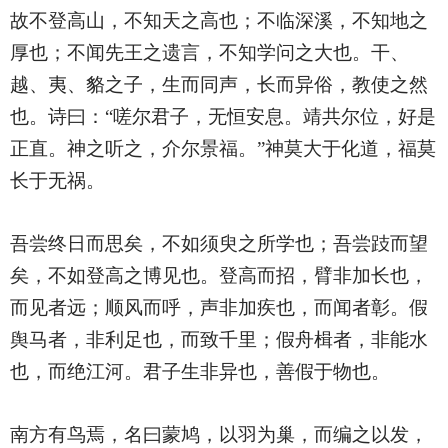
故不登高山，不知天之高也；不临深溪，不知地之
厚也；不闻先王之遗言，不知学问之大也。干、
越、夷、貉之子，生而同声，长而异俗，教使之然
也。诗曰：“嗟尔君子，无恒安息。靖共尔位，好是
正直。神之听之，介尔景福。”神莫大于化道，福莫
长于无祸。
吾尝终日而思矣，不如须臾之所学也；吾尝跂而望
矣，不如登高之博见也。登高而招，臂非加长也，
而见者远；顺风而呼，声非加疾也，而闻者彰。假
舆马者，非利足也，而致千里；假舟楫者，非能水
也，而绝江河。君子生非异也，善假于物也。
南方有鸟焉，名曰蒙鸠，以羽为巢，而编之以发，