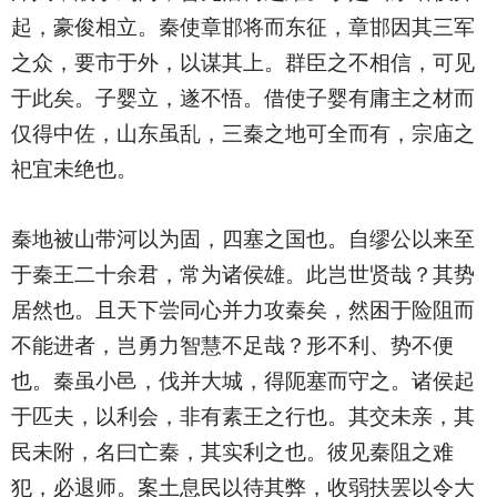
起，豪俊相立。秦使章邯将而东征，章邯因其三军
之众，要市于外，以谋其上。群臣之不相信，可见
于此矣。子婴立，遂不悟。借使子婴有庸主之材而
仅得中佐，山东虽乱，三秦之地可全而有，宗庙之
祀宜未绝也。
秦地被山带河以为固，四塞之国也。自缪公以来至
于秦王二十余君，常为诸侯雄。此岂世贤哉？其势
居然也。且天下尝同心并力攻秦矣，然困于险阻而
不能进者，岂勇力智慧不足哉？形不利、势不便
也。秦虽小邑，伐并大城，得阨塞而守之。诸侯起
于匹夫，以利会，非有素王之行也。其交未亲，其
民未附，名曰亡秦，其实利之也。彼见秦阻之难
犯，必退师。案土息民以待其弊，收弱扶罢以令大