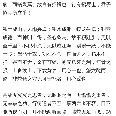
酸，而蜹聚焉。故言有招祸也，行有招辱也，君子
慎其所立乎！
积土成山，风雨兴焉；积水成渊，蛟龙生焉；积善
成德，而神明自得，圣心备焉。故不积跬步，无以
至千里；不积小流，无以成江海。骐骥一跃，不能
十步；驽马十驾，功在不舍。锲而舍之，朽木不
折；锲而不舍，金石可镂。蚓无爪牙之利，筋骨之
强，上食埃土，下饮黄泉，用心一也。蟹六跪而二
螯，非蛇鳝之穴无可寄托者，用心躁也。
是故无冥冥之志者，无昭昭之明；无惛惛之事者，
无赫赫之功。行衢道者不至，事两君者不容。目不
能两视而明，耳不能两听而聪。螣蛇无足而飞，鼫