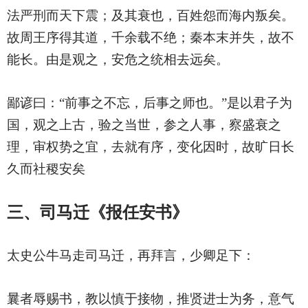
法严刑而天下震；及其衰也，百姓怨而海内叛矣。
故周王序得其道，千余载不绝；秦本末并失，故不
能长。由是观之，安危之统相去远矣。
鄙谚曰：“前事之不忘，后事之师也。”是以君子为
国，观之上古，验之当世，参之人事，察盛衰之
理，审权势之宜，去就有序，变化因时，故旷日长
久而社稷安矣
三、司马迁《报任安书》
太史公牛马走司马迁，再拜言，少卿足下：
曩者辱赐书，教以慎于接物，推贤进士为务，意气