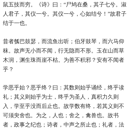
鼠五技而穷。《诗》曰：“尸鸠在桑，其子七兮。淑
人君子，其仪一兮。其仪一兮，心如结兮！”故君子
结于一也。
昔者瓠巴鼓瑟，而流鱼出听；伯牙鼓琴，而六马仰
秣。故声无小而不闻，行无隐而不形。玉在山而草
木润，渊生珠而崖不枯。为善不积邪？安有不闻者
乎？
学恶乎始？恶乎终？曰：其数则始乎诵经，终乎读
礼；其义则始乎为士，终乎为圣人，真积力久则
入，学至乎没而后止也。故学数有终，若其义则不
可须臾舍也。为之，人也；舍之，禽兽也。故书
者，政事之纪也；诗者，中声之所止也；礼者，法