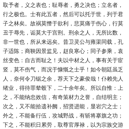
取予者，义之表也；耻辱者，勇之决也；立名者，
行之极也。士有此五者，然后可以托于世，列于君
子之林矣。故祸莫憯于欲利，悲莫痛于伤心，行莫
丑于辱先，诟莫大于宫刑。刑余之人，无所比数，
非一世也，所从来远矣。昔卫灵公与雍渠同载，孔
子适陈；商鞅因景监见，赵良寒心；同子参乘，袁
丝变色：自古而耻之！夫以中材之人，事有关于宦
竖，莫不伤气，而况于慷慨之士乎！如今朝廷虽乏
人，奈何令刀锯之余，荐天下之豪俊哉！仆赖先人
绪业，得待罪辇毂下，二十余年矣。所以自惟：上
之，不能纳忠效信，有奇策材力之誉，自结明主；
次之，又不能拾遗补阙，招贤进能，显岩穴之士；
外之，不能备行伍，攻城野战，有斩将搴旗之功；
下之，不能积日累劳，取尊官厚禄，以为宗族交游