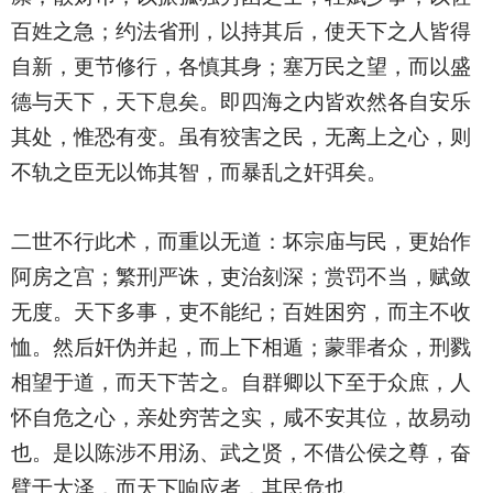
百姓之急；约法省刑，以持其后，使天下之人皆得
自新，更节修行，各慎其身；塞万民之望，而以盛
德与天下，天下息矣。即四海之内皆欢然各自安乐
其处，惟恐有变。虽有狡害之民，无离上之心，则
不轨之臣无以饰其智，而暴乱之奸弭矣。
二世不行此术，而重以无道：坏宗庙与民，更始作
阿房之宫；繁刑严诛，吏治刻深；赏罚不当，赋敛
无度。天下多事，吏不能纪；百姓困穷，而主不收
恤。然后奸伪并起，而上下相遁；蒙罪者众，刑戮
相望于道，而天下苦之。自群卿以下至于众庶，人
怀自危之心，亲处穷苦之实，咸不安其位，故易动
也。是以陈涉不用汤、武之贤，不借公侯之尊，奋
臂于大泽，而天下响应者，其民危也。