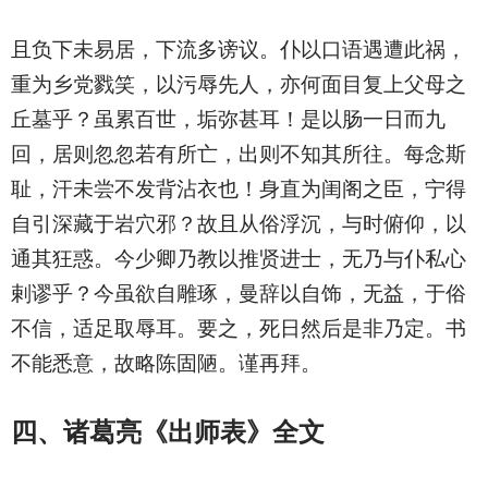
且负下未易居，下流多谤议。仆以口语遇遭此祸，
重为乡党戮笑，以污辱先人，亦何面目复上父母之
丘墓乎？虽累百世，垢弥甚耳！是以肠一日而九
回，居则忽忽若有所亡，出则不知其所往。每念斯
耻，汗未尝不发背沾衣也！身直为闺阁之臣，宁得
自引深藏于岩穴邪？故且从俗浮沉，与时俯仰，以
通其狂惑。今少卿乃教以推贤进士，无乃与仆私心
剌谬乎？今虽欲自雕琢，曼辞以自饰，无益，于俗
不信，适足取辱耳。要之，死日然后是非乃定。书
不能悉意，故略陈固陋。谨再拜。
四、诸葛亮《出师表》
全文