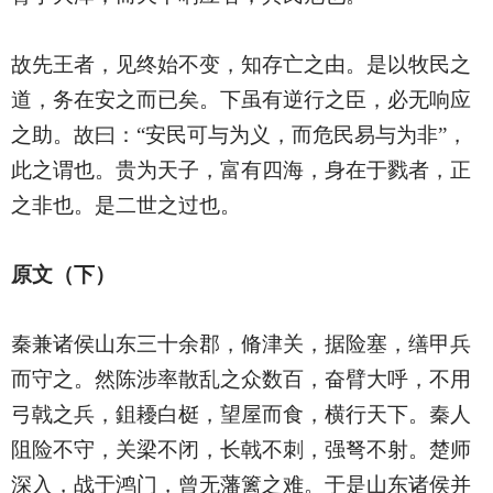
故先王者，见终始不变，知存亡之由。是以牧民之
道，务在安之而已矣。下虽有逆行之臣，必无响应
之助。故曰：“安民可与为义，而危民易与为非”，
此之谓也。贵为天子，富有四海，身在于戮者，正
之非也。是二世之过也。
原文（下）
秦兼诸侯山东三十余郡，脩津关，据险塞，缮甲兵
而守之。然陈涉率散乱之众数百，奋臂大呼，不用
弓戟之兵，鉏耰白梃，望屋而食，横行天下。秦人
阻险不守，关梁不闭，长戟不刺，强弩不射。楚师
深入，战于鸿门，曾无藩篱之难。于是山东诸侯并