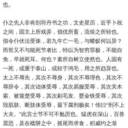
也。
仆之先人非有剖符丹书之功，文史星历，近乎卜祝
之间，固主上所戏弄，倡优所畜，流俗之所轻也。
假令仆伏法受诛，若九牛亡一毛，与蝼蚁何以异？
而世又不与能死节者比，特以为智穷罪极，不能自
免，卒就死耳。何也？素所自树立使然也。人固有
一死，或重于泰山，或轻于鸿毛，用之所趋异也。
太上不辱先，其次不辱身，其次不辱理色，其次不
辱辞令，其次诎体受辱，其次易服受辱，其次关木
索、被箠楚受辱，其次剔毛发、婴金铁受辱，其次
毁肌肤、断肢体受辱，最下腐刑极矣！传曰“刑不上
大夫。”此言士节不可不勉厉也。猛虎在深山，百兽
震恐，及在槛阱之中，摇尾而求食，积威约之渐