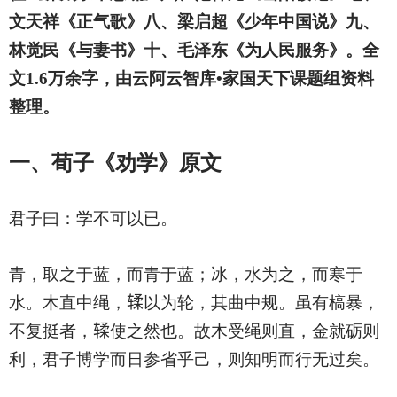
文天祥《正气歌》八、梁启超《少年中国说》九、
林觉民《与妻书》十、毛泽东《为人民服务》。全
文1.6万余字，由云阿云智库•家国天下课题组资料
整理。
一、荀子《劝学》
原文
君子曰：学不可以已。
青，取之于蓝，而青于蓝；冰，水为之，而寒于
水。木直中绳，
𫐓
以为轮，其曲中规。虽有槁暴，
不复挺者，
𫐓
使之然也。故木受绳则直，金就砺则
利，君子博学而日参省乎己，则知明而行无过矣。