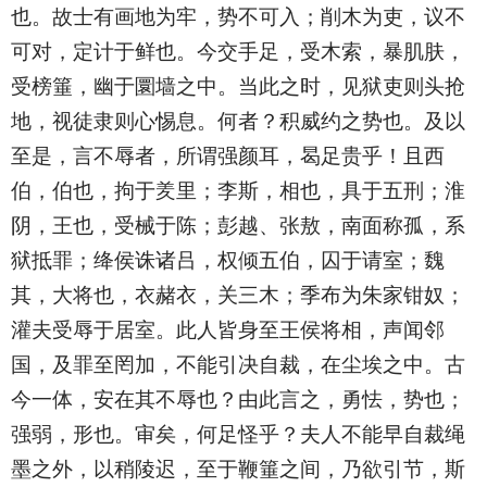
也。故士有画地为牢，势不可入；削木为吏，议不
可对，定计于鲜也。今交手足，受木索，暴肌肤，
受榜箠，幽于圜墙之中。当此之时，见狱吏则头抢
地，视徒隶则心惕息。何者？积威约之势也。及以
至是，言不辱者，所谓强颜耳，曷足贵乎！且西
伯，伯也，拘于羑里；李斯，相也，具于五刑；淮
阴，王也，受械于陈；彭越、张敖，南面称孤，系
狱抵罪；绛侯诛诸吕，权倾五伯，囚于请室；魏
其，大将也，衣赭衣，关三木；季布为朱家钳奴；
灌夫受辱于居室。此人皆身至王侯将相，声闻邻
国，及罪至罔加，不能引决自裁，在尘埃之中。古
今一体，安在其不辱也？由此言之，勇怯，势也；
强弱，形也。审矣，何足怪乎？夫人不能早自裁绳
墨之外，以稍陵迟，至于鞭箠之间，乃欲引节，斯