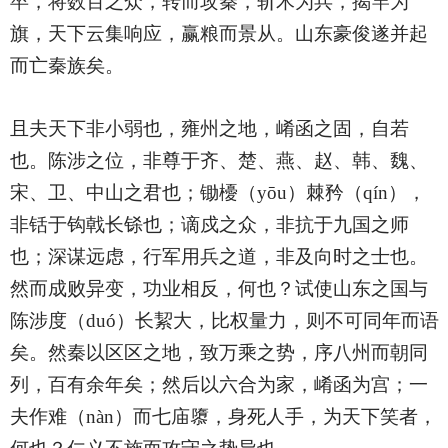
卒，将数百之众，转而攻秦，斩木为兵，揭竿为
旗，天下云集响应，赢粮而景从。山东豪俊遂并起
而亡秦族矣。
且夫天下非小弱也，雍州之地，崤函之固，自若
也。陈涉之位，非尊于齐、楚、燕、赵、韩、魏、
宋、卫、中山之君也；锄櫌（yōu）棘矜（qín），
非铦于钩戟长铩也；谪戍之众，非抗于九国之师
也；深谋远虑，行军用兵之道，非及向时之士也。
然而成败异变，功业相反，何也？试使山东之国与
陈涉度（duó）长絜大，比权量力，则不可同年而语
矣。然秦以区区之地，致万乘之势，序八州而朝同
列，百有余年矣；然后以六合为家，崤函为宫；一
夫作难（nàn）而七庙隳，身死人手，为天下笑者，