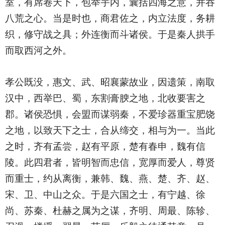
室，有席卷天下，包举宇内，囊括四海之意，并吞
八荒之心。当是时也，商君佐之，内立法度，务耕
织，修守战之具；外连衡而斗诸侯。于是秦人拱手
而取西河之外。
孝公既没，惠文、武、昭襄蒙故业，因遗策，南取
汉中，西举巴、蜀，东割膏腴之地，北收要害之
郡。诸侯恐惧，会盟而谋弱秦，不爱珍器重宝肥饶
之地，以致天下之士，合从缔交，相与为一。当此
之时，齐有孟尝，赵有平原，楚有春申，魏有信
陵。此四君者，皆明智而忠信，宽厚而爱人，尊贤
而重士，约从离衡，兼韩、魏、燕、楚、齐、赵、
宋、卫、中山之众。于是六国之士，有宁越、徐
尚、苏秦、杜赫之属为之谋，齐明、周最、陈轸、