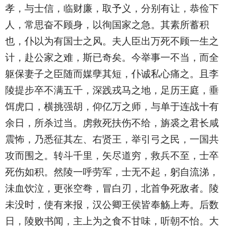
孝，与士信，临财廉，取予义，分别有让，恭俭下
人，常思奋不顾身，以徇国家之急。其素所蓄积
也，仆以为有国士之风。夫人臣出万死不顾一生之
计，赴公家之难，斯已奇矣。今举事一不当，而全
躯保妻子之臣随而媒孽其短，仆诚私心痛之。且李
陵提步卒不满五千，深践戎马之地，足历王庭，垂
饵虎口，横挑强胡，仰亿万之师，与单于连战十有
余日，所杀过当。虏救死扶伤不给，旃裘之君长咸
震怖，乃悉征其左、右贤王，举引弓之民，一国共
攻而围之。转斗千里，矢尽道穷，救兵不至，士卒
死伤如积。然陵一呼劳军，士无不起，躬自流涕，
沬血饮泣，更张空弮，冒白刃，北首争死敌者。陵
未没时，使有来报，汉公卿王侯皆奉觞上寿。后数
日，陵败书闻，主上为之食不甘味，听朝不怡。大