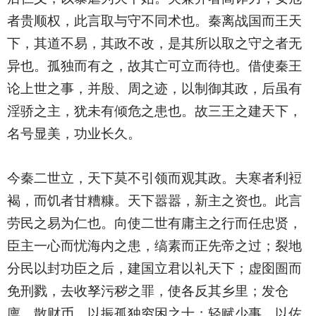
者贵顺权，此言取与守不同术也。秦离战国而王天
下，其道不易，其政不改，是其所以取之守之者无
异也。孤独而有之，故其亡可立而待也。借使秦王
论上世之事，并殷、周之迹，以制御其政，后虽有
淫骄之主，犹未有倾危之患也。故三王之建天下，
名号显美，功业长久。
今秦二世立，天下莫不引领而观其政。夫寒者利裋
褐，而饥者甘糟糠。天下嚣嚣，新主之资也。此言
劳民之易为仁也。向使二世有庸主之行而任忠贤，
臣主一心而忧海内之患，缟素而正先帝之过；裂地
分民以封功臣之后，建国立君以礼天下；虚囹圄而
免刑戮，去收孥污秽之罪，使各反其乡里；发仓
廪，散财币，以振孤独穷困之士；轻赋少事，以佐