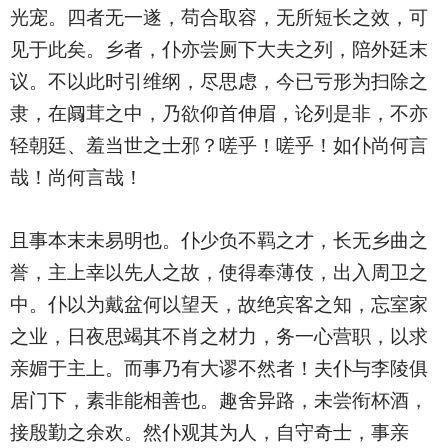
光宠。四者无一遂，苟合取容，无所短长之效，可
见于此矣。乡者，仆亦尝厕下大夫之列，陪外廷末
议。不以此时引维纲，尽思虑，今已亏形为扫除之
隶，在阘茸之中，乃欲仰首伸眉，论列是非，不亦
轻朝廷、羞当世之士邪？嗟乎！嗟乎！如仆尚何言
哉！尚何言哉！
且事本末未易明也。仆少负不羁之才，长无乡曲之
誉，主上幸以先人之故，使得奉薄伎，出入周卫之
中。仆以为戴盆何以望天，故绝宾客之知，忘室家
之业，日夜思竭其不肖之材力，务一心营职，以求
亲媚于主上。而事乃有大谬不然者！夫仆与李陵俱
居门下，素非能相善也。趣舍异路，未尝衔杯酒，
接殷勤之余欢。然仆观其为人，自守奇士，事亲