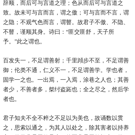
辞顺，而后可与言道之理；色从而后可与言道之
致。故未可与言而言，谓之傲；可与言而不言，谓
之隐；不观气色而言，谓瞽。故君子不傲、不隐、
不瞽，谨顺其身。诗曰：“匪交匪舒，天子所
予。”此之谓也。
百发失一，不足谓善射；千里蹞步不至，不足谓善
御；伦类不通，仁义不一，不足谓善学。学也者，
固学一之也。一出焉，一入焉，涂巷之人也；其善
者少，不善者多，桀纣盗跖也；全之尽之，然后学
者也。
君子知夫不全不粹之不足以为美也，故诵数以贯
之，思索以通之，为其人以处之，除其害者以持养