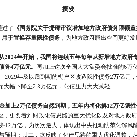
摘要
通过了
《国务院关于提请审议增加地方政府债务限额置
，用于置换存量隐性债务
，为地方政府腾出空间更好发
从
2024年开始，我国将连续五年每年从新增地方政府专
债务4万亿元。
再加上这次全国人大常委会批准的
6万
，2029年及以后到期的棚户区改造隐性债务2万亿元
亿元大幅下降至2.3万亿元，化债压力大大减轻。
资金加上2万亿债务自然到期，五年内将化解12万亿隐
效应，更要看到财政化债思路的重大优化以及对地方政
债务12万亿，为历次最大，体现出中央推动防范化解风
与预期；
其二
，这反映了化债思路的重大优化调整，