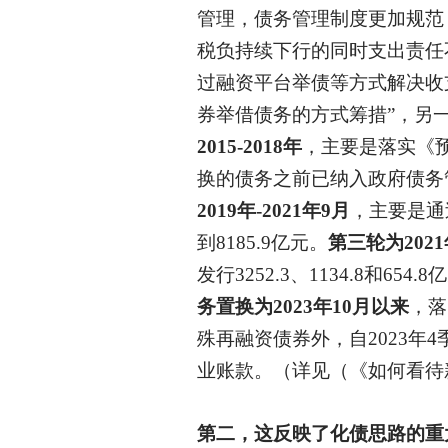
管理，债务管理制度更加规范
税负持续下行的同时支出责任
过融资平台举债等方式解决收
券举借债务的方式筹措”，另
2015-2018年
，主要是落实《
换的债务之前已纳入政府债务
2019年-2021年9月
，主要是通
到
8185.9亿元。
第三轮为
202
发行
3252.3、1134.8和
务置换为
2023年10月以来
，落
殊再融资债券外，自2023
业账款。（详见（《如何看待
第二，这反映了化债思路的重