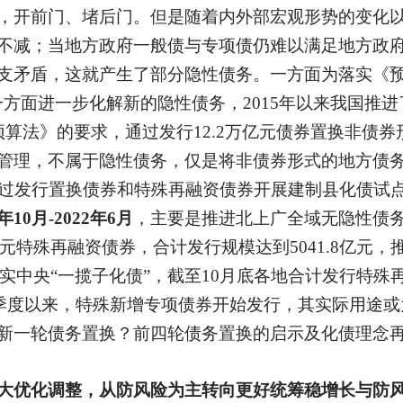
，开前门、堵后门。但是随着内外部宏观形势的变化
不减；当地方政府一般债与专项债仍难以满足地方政
支矛盾，这就产生了部分隐性债务。一方面为落实《预
一方面进一步化解新的隐性债务，2015年以来我国推
预算法》的要求，通过发行
12.2万亿元债券置换非债
管理，不属于隐性债务，仅是将非债券形式的地方债
过发行置换债券和特殊再融资债券开展建制县化债试
1年10月-2022年6月
，主要是推进北上广全域无隐性债
654.8亿元特殊再融资债券，合计发行规模达到5041.8亿
实中央
“一揽子化债”，截至10月底各地合计发行特殊
年4季度以来，特殊新增专项债券开始发行，其实际用途
新一轮债务置换？前四轮债务置换的启示及化债理念
大优化调整，从防风险为主转向更好统筹稳增长与防