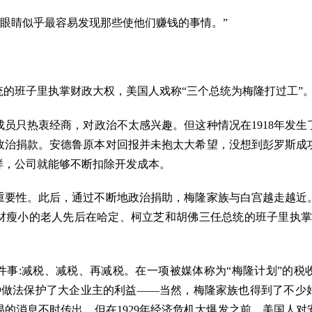
的眼睛似乎最容易发现那些使他们赚钱的事情。”
的班子里执掌财政大权，美国人戏称“三个总统为梅隆打过工”
员只热衷经商，对政治不太感兴趣。但这种情况在1918年发
元政治捐款。安德鲁原本对回报并未抱太大希望，没想到彭罗斯成
样，公司就能够不断扣除开发成本。
重要性。此后，通过不断地政治捐助，梅隆家族与白宫越走越近。
身材瘦小的老人先后在哈定、柯立芝和胡佛三任总统的班子里执掌
件事:减税、减税、再减税。在一项被媒体称为“梅隆计划”的税
这种做法保护了大企业主的利益——当然，梅隆家族也得到了不
的消息不时传出，但在1929年经济危机大爆发之前，美国人