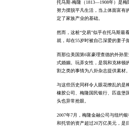
托马斯-梅隆（1813—1908年
努力摆脱平凡生活，当上体面富有的
定了家族产业的基础。
然而，这桩“交易”似乎在托马斯最看
就，却在55岁时被自己深爱的妻子
而那位美国第6富豪理查德的外孙里
式婚姻。玩弄女性，是我和克林顿的
割之类的事情为八卦杂志提供素材
与这些历史同样令人眼花缭乱的是
橡胶公司、梅隆国民银行、匹兹堡
头也异常抢眼。
2007年7月，梅隆金融公司与纽
和托管的资产超过20万亿美元，是