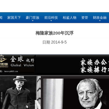
闻
家国天下
豪门世族
前沿科技
柏鉴人物
资管
财政金融
梅隆家族200年沉浮
日期 2014-9-5