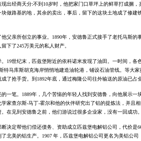
现出经商天分:不到10岁时，他把家门口草坪上的鲜草打成捆，
一块做路基的地，其余的卖出，事后，留下的这块土地成了修建
了他父亲所创立的事业。1890年，安德鲁正式接手了老托马斯
留下了245万美元的私人财产。
。19世纪末，匹兹堡附近的依科诺米发现了油田。一时间，各
切斯特马库斯胡克海岸悄悄地建造油轮港，铺设石油管线。等大家
成了抢手货。到1892年底，通过梅隆公司往外输送的原油已占
的一笔。1889年，几个苦恼的年轻人找到安德鲁，向他展示一
学家查尔斯-马丁-霍尔和他的伙伴研究出了铝的提炼法，并且
资。在见到安德鲁之前，他们游说过很多企业家，没有一回成功
断决定帮他们偿还债务、资助成立匹兹堡电解铝公司，代价是6
了北美的铝生产。1907 年，匹兹堡电解铝公司更名为美铝公司，