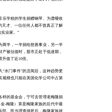
音乐学校的学生捐赠钢琴、为聋哑收
的天才、一位任何人都不曾真正了解
实业家。”
为两半，一半捐给慈善事业，另一半
财产被估值时，股市正处于低迷期，
升值了近10倍。
“水门事件”的丑闻后，这种趋势更
其规模也只能在美国化学公司中占第
各样的基金会，宁可去管理老梅隆捐
-金-梅隆）算是梅隆家族的后代中最
乐部。而当理查德死后，梅隆家族就