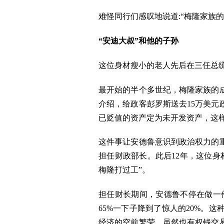
难怪同行们感叹地说道:“梅隆家族
“安迪大叔”和他的子孙
这位身材瘦小的老人先后在三任总统
最开始的半个多世纪，梅隆家族的成
介绍，给政客彭罗斯送去15万美
已贬值的资产定为未开发资产，这
这件事让安德鲁意识到政治权力的
担任财政部长。此后12年，这位
梅隆打过工”。
担任财长期间，安德鲁不停在做一
65%一下子降到了惊人的20%。
经济的空前繁荣。虽然也有权钱交易