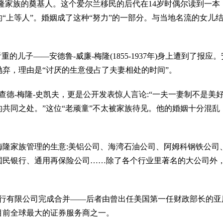
）是梅隆家族的奠基人。这个爱尔兰移民的后代在14岁时偶尔读到
“上等人”。婚姻成了这种“努力”的一部分。与当地名流的女儿
重的儿子——安德鲁-威廉-梅隆(1855-1937年)身上遭到了报
抛弃，理由是“讨厌的生意侵占了夫妻相处的时间”。
查德-梅隆-史凯夫，更是公开发表惊人言论:“一夫一妻制不是美
共同之处。”这位“老顽童”不太被家族待见。他的婚姻十分混
。
梅隆家族管理的生意:美铝公司、海湾石油公司、阿姆科钢铁公司
国民银行、通用再保险公司……除了各个行业里著名的大公司外
约银行有限公司完成合并——后者由曾出任美国第一任财政部长的
目前全球最大的证券服务商之一。