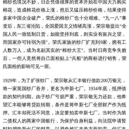
棉纱也境况不妙，日企凭借雄厚的资本开始在中国大力购买
棉花，造成棉花价格上涨，然后又猛压棉纱价格，结果使得
多家中国企业破产，荣氏的棉纱厂也十分艰难。“九一八”事
变后，东三省沦陷，全国爱国主义情绪高涨，荣宗敬提出“全
国人民一致抵制日货，如能坚持到底，则实业有振兴之望，
而国家亦可转弱为强”。荣氏家族的纱厂扩充到9家，拥有工
人数万人，成为名副其实的“棉纱大王”。当时日商竞争失败
后，一些人竟然将自己面粉贴上“兵船”的商标进行销售，荣
氏面粉的影响可见一斑。
1929年，为了扩张纱厂，荣宗敬从汇丰银行借款200万银元，
将一家英国纱厂吞并，更名为申新七厂。1934年底，抵押借
款的契约到期。由于纱厂亏损严重，荣宗敬无力还款，他希
望汇丰能够将贷款转期，条件是将申新七厂全部财产作为抵
押。汇丰却死活不同意，决定要拍卖申新七厂。当时作为第
二债权人的两家中国银行，为保护自身利益，向法院申请暂
时扣押申新七厂的财产，以避免被汇丰单方面拍卖。但汇丰