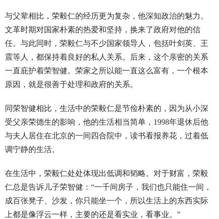
与父辈相比，荣毅仁的经历更为复杂，他深知政治的魅力。
文革时期对国家朴素的热爱和坚持，换来了政府对他的信
任。与此同时，荣毅仁与不少国家领导人，包括叶剑英、王
震等人，都保持着良好的私人关系。后来，这个亲密的关系
一直庇护着荣智健。荣家之所以能一直这么富有，一个根本
原因，就是很善于处理和政府的关系。
同荣智健相比，生活中的荣毅仁是节俭朴素的，因为从小深
受父亲荣德生的影响，他的生活相当简单，1998年退休后他
与夫人居住在北京的一间四合院中，读书看报养花，过着低
调宁静的生活。
在生活中，荣毅仁处处体现出低调和韬略。对于财富，荣毅
仁总是告诉儿子荣智健：“一千间房子，我们也只能住一间，
成百张凳子、沙发，你只能坐一个，所以生活上的东西实际
上都是像浮云一样，主要的还是看实业，看事业。”