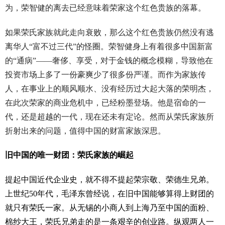
为，荣智健的离去已经意味着荣家这个红色贵族的落幕。
如果荣氏家族就此走向衰败，那么这个红色贵族仍然没有逃
离华人“富不过三代”的怪圈。荣智健身上有着很多中国新富
的“通病”——奢侈、享受，对于金钱的概念模糊，导致他在
投资市场上多了一份豪爽少了很多份严谨。而作为家族传
人，在事业上的顺风顺水、没有经历过大起大落的荣明杰，
在此次荣家的商业危机中，已经粉墨登场。他是宿命的一
代，还是超越的一代，现在还未有定论。然而从荣氏家族所
折射出来的问题，值得中国的财富家族深思。
旧中国的唯一财团：荣氏家族的崛起
提起中国近代企业史，就不得不提起荣宗敬、荣德生兄弟。
上世纪50年代，毛泽东曾经说，在旧中国能够算得上财团的
就只有荣氏一家。从无锡的小商人到上海乃至中国的面粉、
棉纱大王，荣氏兄弟走的是一条艰辛的创业路。纵观两人一