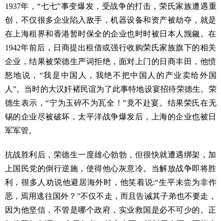
1937年，“七七”事变爆发，受战争的打击，荣氏家族遭遇重
创，不仅很多企业陷入敌手，机器设备和资产被劫夺，就是
在上海租界和香港暂时保全的企业也时时被日本人觊觎。在
1942年前后，日商提出租借或强行收购荣氏家族旗下的相关
企业，结果被荣德生严词拒绝，面对上门的日商丰田，他愤
怒地说，“我是中国人，我绝不把中国人的产业卖给外国
人”。当时的大汉奸褚民谊为了此事特地设宴招待荣德生。荣
德生表示，“宁为玉碎不为瓦全！”竟不赴宴。结果荣氏在无
锡的企业尽被破坏，太平洋战争爆发后，上海的企业也被日
军军管。
抗战胜利后，荣德生一度雄心勃勃，但很快就遭遇绑架，加
上国民党的倒行逆施，使得他心灰意冷。当解放战争即将胜
利，很多人劝说他避居海外时，他笑着说:“生平未尝为非作
恶，焉用逃往国外？”不仅不走，而且告诫其子弟也不要走，
因为他坚信，不管是哪个政府，实业救国是必不可少的。正