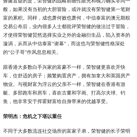
毋庸置疑的是，荣智健的战略前瞻性眼光和魄力确实非同一
般，如果没有当初的大胆冒险，或许就没有荣智健第一笔财
富的累积。同样，成也萧何败也萧何，中信泰富的澳元期权
交易公布后，业内很多人士都批评荣智健的做法过于冒险，
才使得荣智健贸然选择实业之外的金融衍生品，陷入资本的
漩涡，从而从中信泰富“谢幕”，而这也与荣智健性格深处
的“公子哥”作风息息相关。
跟香港大多数白手兴家的富豪不一样，荣智健更喜欢开快
车，住舒适的房子；频繁购置房产，拥有加拿大和英国房产
物业。与视财富为浮云的父亲不一样，荣智健在香港有游
艇、多部跑车和房车，喜欢古董和字画、打高尔夫球、钓
鱼，他非常安于挥霍财富给自身带来的优越享受。
荣明杰：危机之下堪以重任
不同于大多数流连社交场所的富家子弟，荣智健的长子荣明