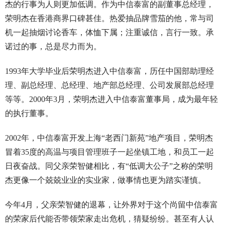
杰的行事为人则更加低调。作为中信泰富的副董事总经理，
荣明杰在香港商界口碑甚佳。热爱抽品牌雪茄的他，常与司
机一起抽烟讨论香车，体恤下属；注重诚信，言行一致。承
诺过的事，总是尽力而为。
1993年大学毕业后荣明杰进入中信泰富，历任中国部助理经
理、副总经理、总经理、地产部总经理、公司发展部总经理
等等。2000年3月，荣明杰进入中信泰富董事局，成为最年轻
的执行董事。
2002年，中信泰富开发上海“老西门新苑”地产项目，荣明杰
冒着35度的高温与项目管理班子一起坐镇工地，和员工一起
日夜奋战。同父亲荣智健相比，有“低调大公子”之称的荣明
杰更像一个兢兢业业的实业家，做事情也更为踏实谨慎。
今年4月，父亲荣智健的退幕，让外界对于这个尚留中信泰富
的荣家后代能否带领荣家走出危机，猜疑纷纷。甚至有人认