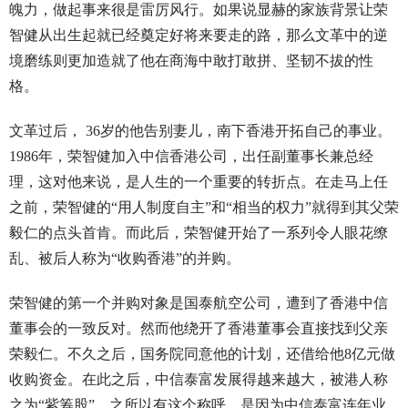
魄力，做起事来很是雷厉风行。如果说显赫的家族背景让荣
智健从出生起就已经奠定好将来要走的路，那么文革中的逆
境磨练则更加造就了他在商海中敢打敢拼、坚韧不拔的性
格。
文革过后， 36岁的他告别妻儿，南下香港开拓自己的事业。
1986年，荣智健加入中信香港公司，出任副董事长兼总经
理，这对他来说，是人生的一个重要的转折点。在走马上任
之前，荣智健的“用人制度自主”和“相当的权力”就得到其父荣
毅仁的点头首肯。而此后，荣智健开始了一系列令人眼花缭
乱、被后人称为“收购香港”的并购。
荣智健的第一个并购对象是国泰航空公司，遭到了香港中信
董事会的一致反对。然而他绕开了香港董事会直接找到父亲
荣毅仁。不久之后，国务院同意他的计划，还借给他8亿元做
收购资金。在此之后，中信泰富发展得越来越大，被港人称
之为“紫筹股”。之所以有这个称呼，是因为中信泰富连年业