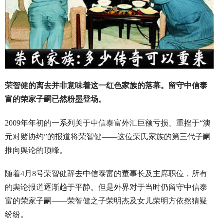
荣智健的离去并非意味着这一红色家族的落幕。留守中信泰
富的荣家子嗣已然粉墨登场。
2009年年初的一系列关于中信泰富外汇巨额亏损、重挫于“澳
元对赌协约”的报道将荣智健——这位荣氏家族的第三代子嗣
推向舆论的顶峰。
随着4月8号荣智健辞去中信泰富的董事长及主席职位，所有
的舆论报道逐渐趋于平静。但是外界对于当时仍留守中信泰
富的荣家子嗣——荣智健之子荣明杰及女儿荣明方依然猜疑
纷纷。