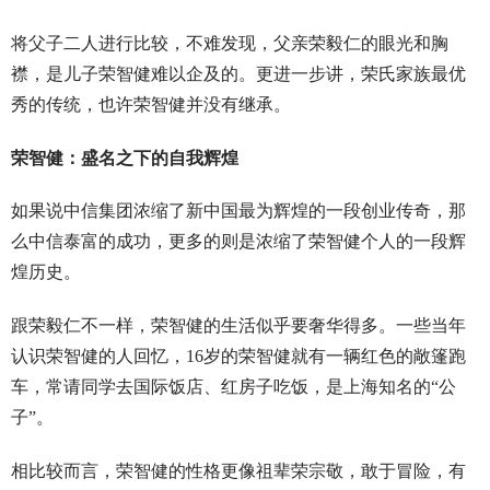
将父子二人进行比较，不难发现，父亲荣毅仁的眼光和胸
襟，是儿子荣智健难以企及的。更进一步讲，荣氏家族最优
秀的传统，也许荣智健并没有继承。
荣智健：盛名之下的自我辉煌
如果说中信集团浓缩了新中国最为辉煌的一段创业传奇，那
么中信泰富的成功，更多的则是浓缩了荣智健个人的一段辉
煌历史。
跟荣毅仁不一样，荣智健的生活似乎要奢华得多。一些当年
认识荣智健的人回忆，16岁的荣智健就有一辆红色的敞篷跑
车，常请同学去国际饭店、红房子吃饭，是上海知名的“公
子”。
相比较而言，荣智健的性格更像祖辈荣宗敬，敢于冒险，有