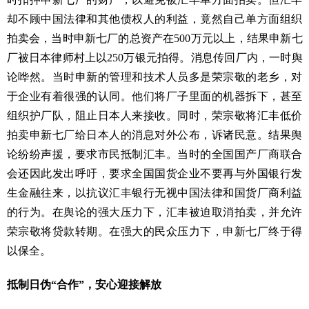
却不顾中国法律和其他债权人的利益，竟然自己单方面组织
拍卖会，当时申新七厂的总资产在500万元以上，结果申新七
厂被日本律师村上以250万银元拍得。消息传回厂内，一时舆
论哗然。当时申新的管理和技术人员多是荣宗敬的老乡，对
于企业有着很强的认同。他们将厂子里面的机器拆下，甚至
组织护厂队，阻止日本人来接收。同时，荣宗敬将汇丰低价
拍卖申新七厂给日本人的消息对外公布，诉诸民意。结果舆
论纷纷声援，要求市民抵制汇丰。当时的全国国产厂商联合
会还因此发出呼吁，要求全国国货企业不要再与外国银行发
生金融往来，以抗议汇丰银行无视中国法律和国货厂商利益
的行为。在舆论的强大压力下，汇丰被迫取消拍卖，并允许
荣宗敬将贷款转期。在强大的民众压力下，申新七厂终于得
以保全。
抵制日伪“合作”，安心迎接解放