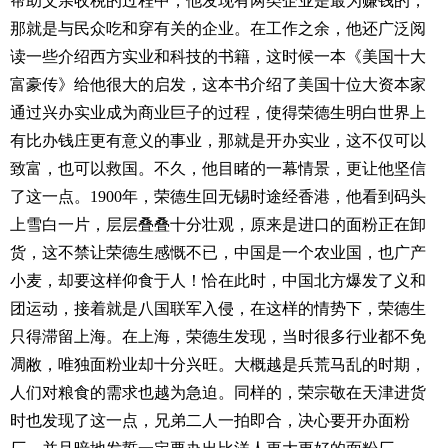
帮助父亲收税的过程中，他发现有两类企业是最为赚钱的，
那就是与民众吃和穿有关的企业。在工作之余，他还广泛阅
读一些介绍西方实业和科技的书籍，这时候一本《美国十大
富豪传》给他很大的启发，这本书介绍了美国十位大资本家
通过兴办实业成为商业巨子的过程，使得荣德生明白世界上
有比办钱庄更有意义的事业，那就是开办实业，这不仅可以
致富，也可以救国。不久，他目睹的一幕情景，更让他坚信
了这一点。1900年，荣德生回无锡时途经香港，他看到码头
上雪白一片，层层叠叠十分壮观，原来是进口的面粉正在卸
货，这不禁让荣德生感慨不已，中国是一个农业国，也广产
小麦，却要这样仰食于人！恰在此时，中国北方爆发了义和
团运动，接着就是八国联军入侵，在这样的情势下，荣德生
只得滞留上海。在上海，荣德生发现，当时很多行业都不免
凋敝，唯独面粉业却十分兴旺。大概越是兵荒马乱的时期，
人们对粮食的需求也越为急迫。同样的，荣宗敬在天津进货
时也发现了这一点，兄弟二人一拍即合，决心要开办面粉