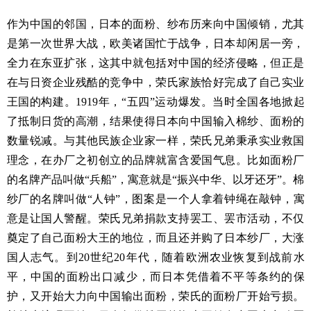
作为中国的邻国，日本的面粉、纱布历来向中国倾销，尤其
是第一次世界大战，欧美诸国忙于战争，日本却闲居一旁，
全力在东亚扩张，这其中就包括对中国的经济侵略，但正是
在与日资企业残酷的竞争中，荣氏家族恰好完成了自己实业
王国的构建。1919年，“五四”运动爆发。当时全国各地掀起
了抵制日货的高潮，结果使得日本向中国输入棉纱、面粉的
数量锐减。与其他民族企业家一样，荣氏兄弟秉承实业救国
理念，在办厂之初创立的品牌就富含爱国气息。比如面粉厂
的名牌产品叫做“兵船”，寓意就是“振兴中华、以牙还牙”。棉
纱厂的名牌叫做“人钟”，图案是一个人拿着钟绳在敲钟，寓
意是让国人警醒。荣氏兄弟捐款支持罢工、罢市活动，不仅
奠定了自己面粉大王的地位，而且还并购了日本纱厂，大涨
国人志气。到20世纪20年代，随着欧洲农业恢复到战前水
平，中国的面粉出口减少，而日本凭借着不平等条约的保
护，又开始大力向中国输出面粉，荣氏的面粉厂开始亏损。