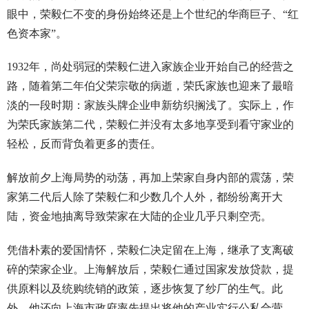
眼中，荣毅仁不变的身份始终还是上个世纪的华商巨子、“红
色资本家”。
1932年，尚处弱冠的荣毅仁进入家族企业开始自己的经营之
路，随着第二年伯父荣宗敬的病逝，荣氏家族也迎来了最暗
淡的一段时期：家族头牌企业申新纺织搁浅了。实际上，作
为荣氏家族第二代，荣毅仁并没有太多地享受到看守家业的
轻松，反而背负着更多的责任。
解放前夕上海局势的动荡，再加上荣家自身内部的震荡，荣
家第二代后人除了荣毅仁和少数几个人外，都纷纷离开大
陆，资金地抽离导致荣家在大陆的企业几乎只剩空壳。
凭借朴素的爱国情怀，荣毅仁决定留在上海，继承了支离破
碎的荣家企业。上海解放后，荣毅仁通过国家发放贷款，提
供原料以及统购统销的政策，逐步恢复了纱厂的生气。此
外，他还向上海市政府率先提出将他的产业实行公私合营，