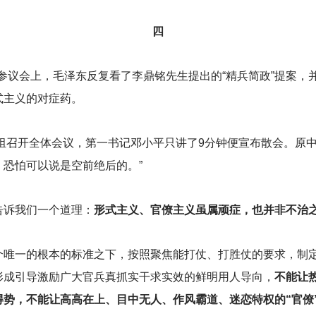
四
届参议会上，毛泽东反复看了李鼎铭先生提出的“精兵简政”提案，
式主义的对症药。
组召开全体会议，第一书记邓小平只讲了9分钟便宣布散会。原中
恐怕可以说是空前绝后的。”
告诉我们一个道理：
形式主义、官僚主义虽属顽症，也并非不治
个唯一的根本的标准之下，按照聚焦能打仗、打胜仗的要求，制
形成引导激励广大官兵真抓实干求实效的鲜明用人导向，
不能让
得势，不能让高高在上、目中无人、作风霸道、迷恋特权的“官僚