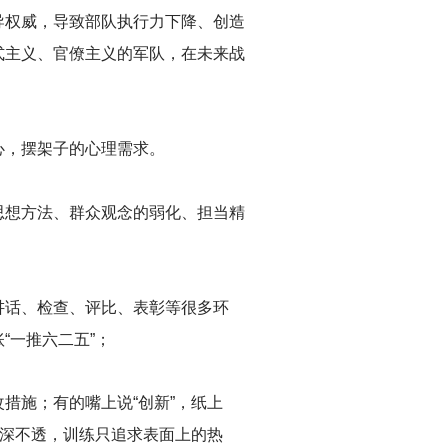
导权威，导致部队执行力下降、创造
式主义、官僚主义的军队，在未来战
心，摆架子的心理需求。
思想方法、群众观念的弱化、担当精
讲话、检查、评比、表彰等很多环
“一推六二五”；
措施；有的嘴上说“创新”，纸上
不深不透，训练只追求表面上的热