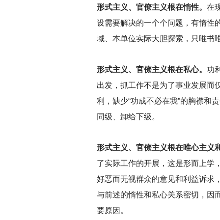
形式主义、官僚主义根在惰性。
在
设需要解决的一个个问题，有惰性
域、本单位实际大胆探索，只唯书
形式主义、官僚主义根在私心。
功
出发，抓工作不是为了事业发展而
利，缺少“功成不必在我”的胸襟和
同级、卸给下级。
形式主义、官僚主义根在唯心主义
了实际工作的开展，这是形而上学
好恶而无视群众的意见和利益诉求
与前述的惰性和私心关系密切，因而
要原因。