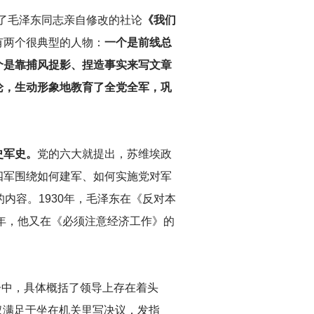
了毛泽东同志亲自修改的社论
《我们
有两个很典型的人物：
一个是前线总
个是靠捕风捉影、捏造事实来写文章
论，生动形象地教育了全党全军，巩
史军史。
党的六大就提出，苏维埃政
四军围绕如何建军、如何实施党对军
内容。1930年，毛泽东在《反对本
33年，他又在《必须注意经济工作》的
告中，具体概括了领导上存在着头
仅满足于坐在机关里写决议，发指