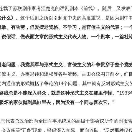
天连载了苏联剧作家考涅楚克的话剧剧本《前线》。随后，又发表
些什么》。
这个话剧之所以引起党中央的高度重视，是因为剧中
勇敢、有功劳，但爱摆老资格、不学习，是官僚主义的代表；一
、说假话、做表面文章的形式主义代表人物。一个剧本，一篇社
是老问题，我党我军与形式主义、官僚主义的斗争贯穿于整个党
官僚主义、办事迟钝和滥权等各种流弊。古田会议召开前夕，红
内通信的形式概括了争论的14个问题，其中就有反对形式主义的
略路线总是不能深入群众，就是这种形式主义在那里作怪。”
19
个极坏的家伙抛到粪缸里去，因为没有一个同志喜欢它。”
华同志代表总政治部向全国军事系统党的高级干部会议所作的副报
会议多等“五多”现象，提倡深入实际、面向连队，“反对那种仅