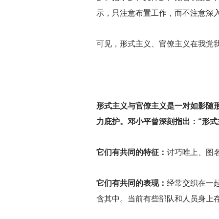
示，只注意布置工作，而不注意深
可见，形式主义、官僚主义在我党我
形式主义与官僚主义是一对如影随形
力庇护。邓小平曾深刻指出：“形式
它们有共同的特征：
讨巧唯上、图
它们有共同的表现：
经常交织在一
含其中。当前有些部队和人员身上存