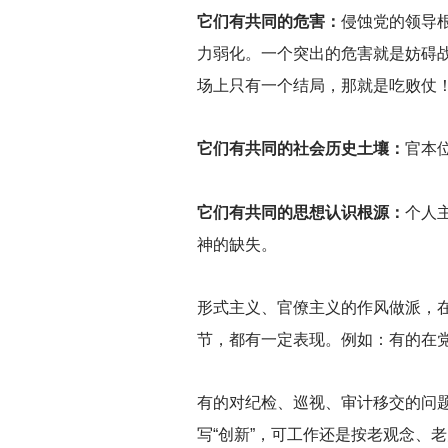
它们有共同的危害：
侵蚀党的领导
力弱化。一个突出的危害就是妨碍
场上只有一个结局，那就是吃败仗
它们有共同的社会历史土壤：
官本
它们有共同的思想认识根源：
个人
神的缺失。
形式主义、官僚主义的作风做派，
节，都有一定表现。例如：有的在党
有的对纪检、巡视、审计移交的问题
写“创新”，可工作还是按老观念、