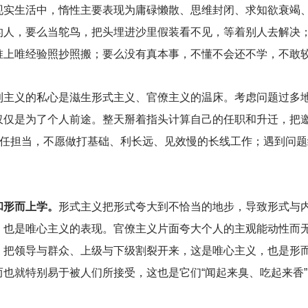
现实生活中，惰性主要表现为庸碌懒散、思维封闭、求知欲衰竭
的人，要么当鸵鸟，把头埋进沙里假装看不见，等着别人去解决
唯上唯经验照抄照搬；要么没有真本事，不懂不会还不学，不敢
利主义的私心是滋生形式主义、官僚主义的温床。考虑问题过多
仅仅是为了个人前途。整天掰着指头计算自己的任职和升迁，把
责任担当，不愿做打基础、利长远、见效慢的长线工作；遇到问
和形而上学。
形式主义把形式夸大到不恰当的地步，导致形式与
，也是唯心主义的表现。官僚主义片面夸大个人的主观能动性而
，把领导与群众、上级与下级割裂开来，这是唯心主义，也是形
也就特别易于被人们所接受，这也是它们“闻起来臭、吃起来香