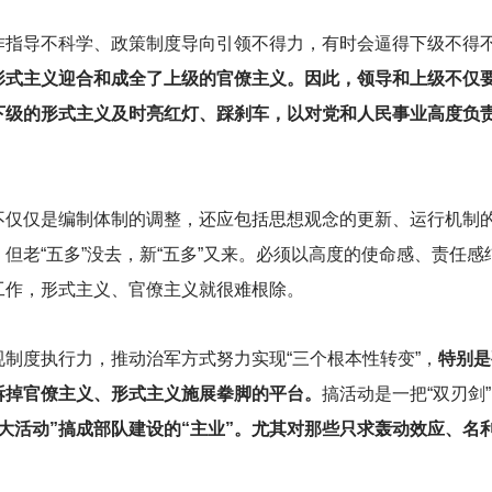
作指导不科学、政策制度导向引领不得力，有时会逼得下级不得
形式主义迎合和成全了上级的官僚主义。因此，领导和上级不仅
下级的形式主义及时亮红灯、踩刹车，以对党和人民事业高度负
不仅仅是编制体制的调整，还应包括思想观念的更新、运行机制
但老“五多”没去，新“五多”又来。必须以高度的使命感、责任
工作，形式主义、官僚主义就很难根除。
规制度执行力，推动治军方式努力实现“三个根本性转变”，
特别是
拆掉官僚主义、形式主义施展拳脚的平台。
搞活动是一把“双刃剑
“大活动”搞成部队建设的“主业”。尤其对那些只求轰动效应、名
。