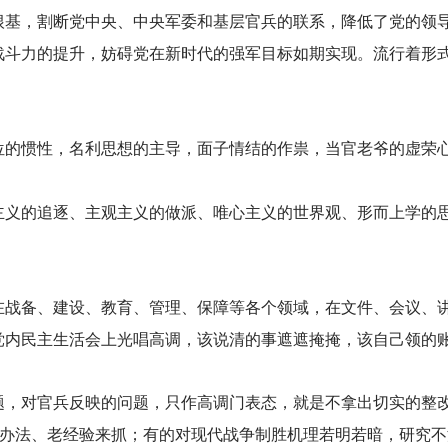
根基，割断党中央、中央军委和基层官兵的联系，降低了党的领
战斗力的提升，妨碍党在新时代的强军目标如期实现。流行着形
！
位的惯性，名利思想的主导，面子情结的作祟，当官老爷的虚荣
主义的追逐、主观主义的做派、唯心主义的世界观、形而上学的
在战备、建设、教育、管理、保障等各个领域，在文件、会议、
内民主生活会上光唱高调，该说清的事遮遮掩掩，该自己领的账
，对官兵反映的问题，只作高调门表态，就是不拿出切实的整改
老办法、老经验来抓；有的对现代战争制胜机理若明若暗，研究