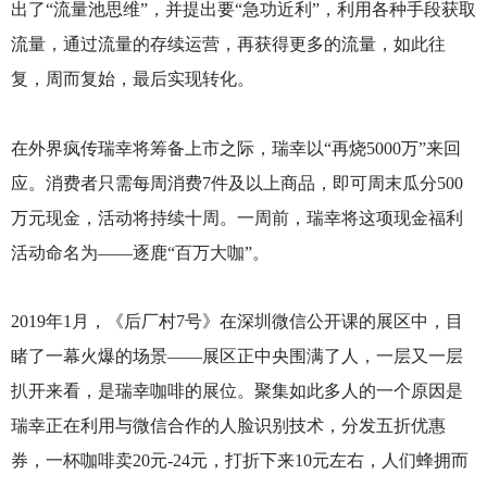
出了“流量池思维”，并提出要“急功近利”，利用各种手段获取
流量，通过流量的存续运营，再获得更多的流量，如此往
复，周而复始，最后实现转化。
在外界疯传瑞幸将筹备上市之际，瑞幸以“再烧5000万”来回
应。消费者只需每周消费7件及以上商品，即可周末瓜分500
万元现金，活动将持续十周。一周前，瑞幸将这项现金福利
活动命名为——逐鹿“百万大咖”。
2019
年1月，《后厂村7号》在深圳微信公开课的展区中，目
睹了一幕火爆的场景——展区正中央围满了人，一层又一层
扒开来看，是瑞幸咖啡的展位。聚集如此多人的一个原因是
瑞幸正在利用与微信合作的人脸识别技术，分发五折优惠
券，一杯咖啡卖20元-24元，打折下来10元左右，人们蜂拥而