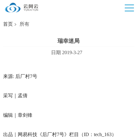
首页
所有
瑞幸迷局
日期 2019-3-27
来源: 后厂村7号
采写｜孟倩
编辑｜章剑锋
出品｜网易科技《后厂村7号》栏目（ID：tech_163）