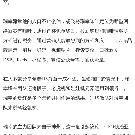
至。
瑞幸流量池的入口不止微信，杨飞将瑞幸咖啡定位为新型网
络新零售咖啡，通过首杯免单奖励、拉新奖励和咖啡请客等
方式进行裂变，通过营销人能够想到的方式和入口——App品
牌展示、图片二维码、视频贴片、搜索竞价、口碑软文，
DSP、feeds、小程序、微信公众号等，捕获流量。
在大多数分享领劵H5页面一成不变、生硬推广的情况下，瑞
幸增长团队还将骰子、老虎机和娃娃机元素运用到领劵上。
瑞幸的爆红是多个渠道共同作用的结果。这些做法对瑞幸团
队来说驾轻就熟。
瑞幸的主力团队来自于神州，这一度引起议论。CEO钱治亚