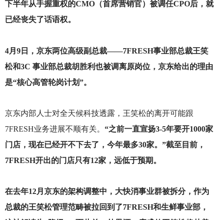
下半年从手握重权的CMO（首席营销官）被调任CPO后，就
已经丧失了话语权。
4
月9日，京东两位高级副总裁——7FRESH事业部总裁王笑
松和3C 事业部总裁胡胜利也被调离原岗位，京东给出的理由
是“核心高管轮岗计划”。
京东内部人士对全天候科技透露，王笑松的离开可能跟
7FRESH业务进展不顺有关。
“之前一直宣扬3-5年要开1000家
门店，现在已经开不下去了，今年最多30家。”截至目前，
7FRESH开出的门店只有12家，远低于预期。
在去年12月京东的架构调整中，大快消事业群被拆分，作为
总裁的王笑松管理范畴被拉回到了7FRESH和生鲜事业部，