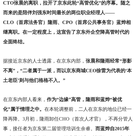
CTO
张晨的离职，拉开了京东此轮“高管优化”的序幕。随之
而来的是陪伴刘强东时间最长的两位职业经理人——
CLO（首席法务官）隆雨、CPO（首席公共事务官）蓝烨相
继离职。在一定程度上，这宣告了京东外企空降高管时代的
全面终结。
据接近京东的人士透露，在京东内部，
张晨和隆雨经常“形影
不离”，“二者属于一派，而以京东商城CEO徐雷为代表的‘本
土老臣’则与他们格格不入。”
在京东内部人看来，
作为“边缘”高管，隆雨和蓝烨“被优
化”属于情理之中。
在本轮调整前，二人在京东的地位已经一
降再降。3月初，隆雨卸任CHO（首次人才官），不再分管人
事，接任者为京东第二届管理培训生余睿。
而蓝烨自2015年