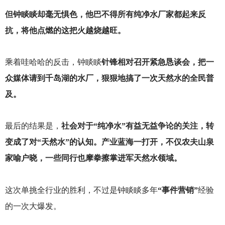
但钟睒睒却毫无惧色，他巴不得所有纯净水厂家都起来反
抗，将他点燃的这把火越烧越旺。
乘着哇哈哈的反击，钟睒睒
针锋相对召开紧急恳谈会，把一
众媒体请到千岛湖的水厂，狠狠地搞了一次天然水的全民普
及。
最后的结果是，
社会对于“纯净水”有益无益争论的关注，转
变成了对“天然水”的认知。产业蓝海一打开，不仅农夫山泉
家喻户晓，一些同行也摩拳擦掌进军天然水领域。
这次单挑全行业的胜利，不过是钟睒睒多年
“事件营销”
经验
的一次大爆发。