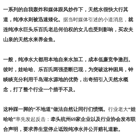
一系列的自我轰炸和媒体跟风炒作下，天然水很快大行其
道，纯净水则被迅速矮化。
据当时媒体引述的小道消息，
就
连纯净水巨头乐百氏老总何伯权的女儿也受到影响，买农夫
山泉的天然水来养金鱼。
一般，纯净水大都用本地自来水加工，成本低廉竞争激烈。
彼时，娃哈哈、乐百氏两强垄断已现，为突破这种困局，钟
睒睒充分利用千岛湖水源地的优势，出奇招引入天然水概
念，打了整个行业一个措手不及。
这种踩一脚的“不地道”做法自然让同行们愤慨。
行业老大
“娃
哈哈”
率先发起反击：
牵头杭州69家企业以及行业协会发布联
合声明，要求养生堂停止诋毁纯净水并公开赔礼道歉。