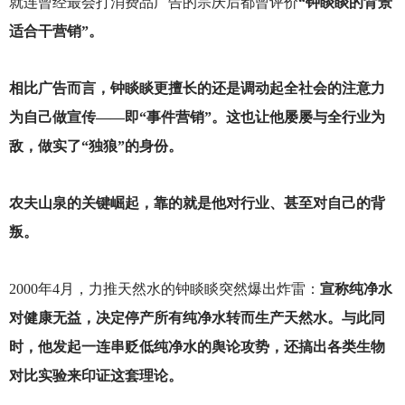
就连曾经最会打消费品广告的宗庆后都曾评价
“钟睒睒的背景
适合干营销”。
相比广告而言，钟睒睒更擅长的还是调动起全社会的注意力
为自己做宣传——即“事件营销”。这也让他屡屡与全行业为
敌，做实了“独狼”的身份。
农夫山泉的关键崛起，靠的就是他对行业、甚至对自己的背
叛。
2000
年4月，力推天然水的钟睒睒突然爆出炸雷：
宣称纯净水
对健康无益，决定停产所有纯净水转而生产天然水。与此同
时，他发起一连串贬低纯净水的舆论攻势，还搞出各类生物
对比实验来印证这套理论。