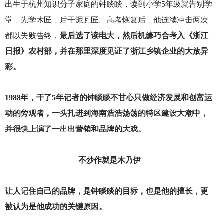
出生于杭州知识分子家庭的钟睒睒，读到小学5年级就告别学
堂，先学木匠，后干泥瓦匠。高考恢复后，他连续冲击两次
都以失败告终，
最后选了读电大，然后机缘巧合考入《浙江
日报》农村部，并在那里深度见证了浙江乡镇企业的大放异
彩。
1988
年，干了5年记者的钟睒睒不甘心只做经济发展和创富运
动的旁观者，一头扎进到海南浩浩荡荡的特区建设大潮中，
并很快上演了一出出营销和品牌的大戏。
不炒作就是木乃伊
让人记住自己的品牌，是钟睒睒的目标，也是他的擅长，更
被认为是他成功的关键原因。