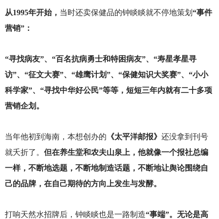
从1995年开始，
当时还卖保健品的钟睒睒就不停地策划
“事件
营销”：
“寻找病友”、“百名抗病勇士和特困病友”、“寿星孝星寻
访”、“征文大赛”、“雄鹰计划”、“保健知识大奖赛”、“小小
科学家”、“寻找中华好公民”等等，短短三年内就有二十多项
营销企划。
当年他初到海南，本想创办的
《太平洋邮报》
还没拿到刊号
就夭折了。
但在养生堂和农夫山泉上，他就像一个报社总编
一样，不断地选题，不断地制造话题，不断地让舆论围绕自
己的品牌，在自己期待的方向上发生与发酵。
打响天然水招牌后，钟睒睒也是一路制造
“事端”。无论是高