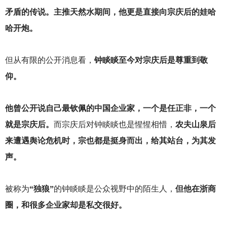
矛盾的传说。主推天然水期间，他更是直接向宗庆后的娃哈
哈开炮。
但从有限的公开消息看，
钟睒睒至今对宗庆后是尊重到敬
仰。
他曾公开说自己最钦佩的中国企业家，一个是任正非，一个
就是宗庆后。
而宗庆后对钟睒睒也是惺惺相惜，
农夫山泉后
来遭遇舆论危机时，宗也都是挺身而出，给其站台，为其发
声。
被称为
“独狼”
的钟睒睒是公众视野中的陌生人，
但他在浙商
圈，和很多企业家却是私交很好。