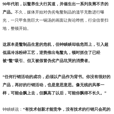
90
年代初，以鳖养生大行其道，并催生出一系列良莠不齐的
产品。
不久，媒体开始对伪劣龟鳖制品的滥竽充数进行曝
光，一只甲鱼熬巨大一锅汤的画面让舆论哗然，行业信誉扫
地，整顿开始。
这原本是鳖制品生意的危机，但钟睒睒却临危而上，引入超
低温冷冻粉碎工艺，逆势推出龟鳖丸，顿时抓住了已经
被“鳖”吸引、但又被假冒伪劣产品坑哭的消费者。
“任何行销活动的成功，必须以产品作为背书。你没有很好的
产品，再好的行销活动，也是意思意思。像无线的风筝一
样，可能会飘上去，但飘高了以后，可能你飘得不长久。”
钟睒睒说：
“有技术创新才能竞争，没有技术的行销只会死的