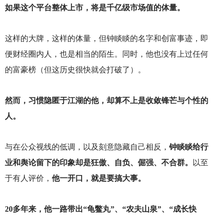
如果这个平台整体上市，将是千亿级市场值的体量。
这样的大牌，这样的体量，但钟睒睒的名字和创富事迹，即
便财经圈内人，也是相当的陌生。同时，他也没有上过任何
的富豪榜（但这历史很快就会打破了）。
然而，习惯隐匿于江湖的他，却算不上是收敛锋芒与个性的
人。
与在公众视线的低调，以及刻意隐藏自己相反，
钟睒睒给行
业和舆论留下的印象却是狂傲、自负、倔强、不合群。
以至
于有人评价，
他一开口，就是要搞大事。
20
多年来，他一路带出“龟鳖丸”、“农夫山泉”、“成长快