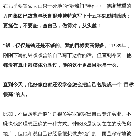
在几乎要置农夫山泉于死地的
“标准门”
事件中，
德高望重的
万向集团已故董事长鲁冠球曾特意写下十五字勉励钟睒睒：
要挺住，不要怨，查自己，做得对，从头越！
“钱，仅仅是钱还是不够的。我的目标要高得多。”
1989
年，
刚刚下海的钟睒睒曾给自己写下这样的话。
但直到今天，他
都没有真正跟媒体分享过，他的这个更高目标是什么。
直到今天，他好像也都还没学会怎么把自己包装成一个“目标
很高”的人。
比如，不做房地产似乎是很多实业家突出自己专注实业、不
赚快钱的理想正确的一种方式。钟睒睒是实实在在的没做房
地产，但他却说自己曾经是很想做房地产的，而且深深地被