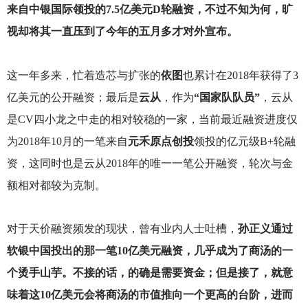
来自中银国际领投的7.5亿美元D轮融资，不过不知为何，旷
视却将其一直压到了今年的五月多才对外宣布。
这一年多来，忙着造芯与扩张的
依图
也累计在2018年获得了3
亿美元的公开融资；最后是
云从
，作为
“国家队队员”
，云从
是CV四小龙之中走的相对较稳的一家，当前最近融资进度仅
为2018年10月的一笔来自
元禾原点创投
领投的亿元级B+轮融
资，这同时也是云从2018年的唯一一笔公开融资，轮次与金
额相对都较为克制。
对于天价融资频发的现状，曾有业内人士吐槽，
孙正义通过
软银中国投出的那一笔10亿美元融资，几乎成为了商汤的一
个烫手山芋。不接的话，的确是需要资金；但是接了，就意
味着这10亿美元会将商汤的市值推向一个更高的台阶，进而