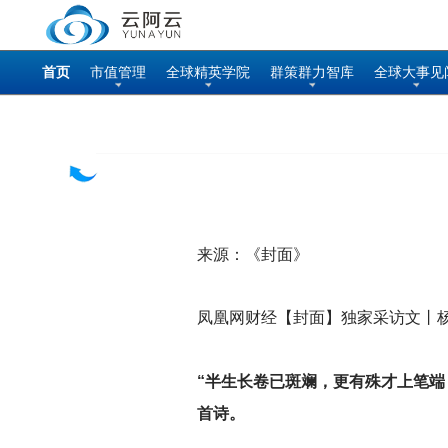
首页
市值管理
全球精英学院
群策群力智库
全球大事见
来源：《封面》
凤凰网财经【封面】独家采访文丨
“半生长卷已斑斓，更有殊才上笔端
首诗。