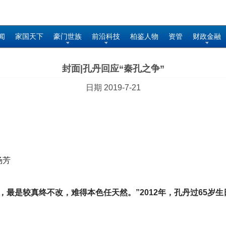
闻
家国天下
豪门世族
前沿科技
柏鉴人物
资管
财政金融
封面|孔丹回应“秦孔之争”
日期 2019-7-21
杨芳
，最是较真终不改，难得本色任天然。”2012年，孔丹过65岁