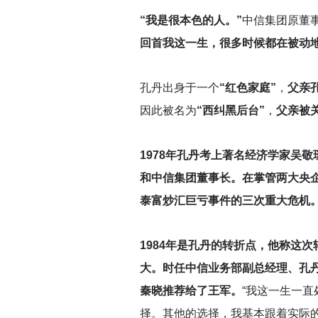
“我是很本色的人。”
中信集团原董
回首我这一生，很多时候都在被动地
孔丹出身于一个
“红色家庭”
，
父亲
因此被名为
“西纠黑后台”
，
父亲被
1978
年孔丹考上著名经济学家吴敬
和中信集团董事长。在掌管两大央
泰富炒汇巨亏事件的三次重大危机。在
1984
年是孔丹的转折点，他称这次
大。时任中信业务部副总经理、孔
秦晓推荐给了王军。
“我这一生一
择。其他的选择，我基本跟着实际