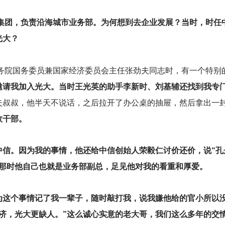
大集团，负责沿海城市业务部。为何想到去企业发展？当时，时
光大？
务院国务委员兼国家经济委员会主任张劲夫同志时，有一个特别
邀请我加入光大。当时王光英的助手李新时、刘基辅还找到我专
夫叔叔，他半天不说话，之后拉开了办公桌的抽屉，然后拿出一
政干部。
中信。因为我的事情，他还给中信创始人荣毅仁讨价还价，说“孔
”那时他自己也就是业务部副总，足见他对我的看重和厚爱。
为这个事情记了我一辈子，随时敲打我，说我嫌他给的官小所以
济济，光大更缺人。”这么诚心实意的老大哥，我们这么多年的交