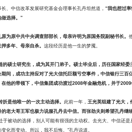
事长、中信改革发展研究基金会理事长孔丹坦然道，
“我也想过
做选择。”
孔原为原中共中央调查部部长，母亲许明为原国务院副秘书长。
关押多年、母亲自杀。
这段经历是他一生的梦魇。
琏的硕士研究生，成为其开门弟子。硕士毕业后，历任国家经委
企期间，成功主持应对了光大信托巨额亏空事件，中信银行三百
他的带领下，中信集团成功渡过2008年金融危机，并于2009年
转折是他唯一的一次主动选择。
此前一年，
王光英组建了光大，
丹的老大哥王军也极力说服孔丹去中信。而张劲夫则希望孔丹继
直处于被动的选择，别人可能有很强的主动权。去光大、中信还是
的变化而变动。所以，我不后悔。”孔丹说道。