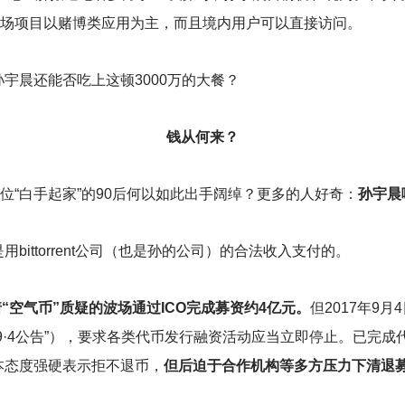
；波场项目以赌博类应用为主，而且境内用户可以直接访问。
宇晨还能否吃上这顿3000万的大餐？
钱从何来？
位“白手起家”的90后何以如此出手阔绰？更多的人好奇：
孙宇晨
ittorrent公司（也是孙的公司）的合法收入支付的。
着“空气币”质疑的波场通过ICO完成募资约4亿元。
但2017年9
9·4公告”），要求各类代币发行融资活动应当立即停止。已完
本态度强硬表示拒不退币，
但后迫于合作机构等多方压力下清退