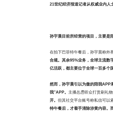
21
世纪经济报道记者从权威业内人
孙宇晨目前所经营的项目，主要是陪
在拍下巴菲特午餐后，孙宇晨称外
合规。其余95%业务，全球主流数字货
亿活跃，都主要位于全球一百多个国
然而，孙宇晨引以为傲的陪我APP
我”APP。
主播怂恿听众打赏刷礼物
开。
但其社交平台账号称私信可以
特午餐后，才着手清除涉黄内容。而