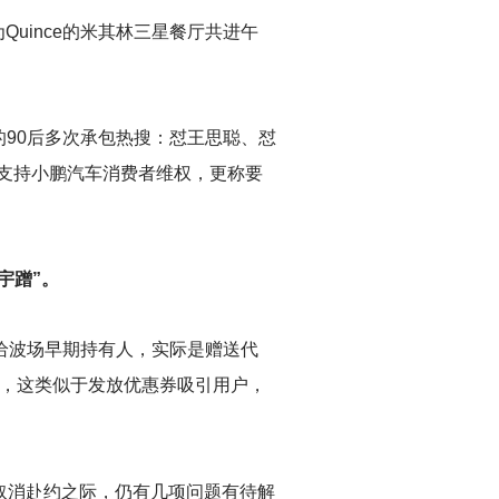
uince的米其林三星餐厅共进午
的90后多次承包热搜：怼王思聪、怼
万支持小鹏汽车消费者维权，更称要
宇蹭”。
给波场早期持有人，实际是赠送代
绍，这类似于发放优惠券吸引用户，
取消赴约之际，仍有几项问题有待解