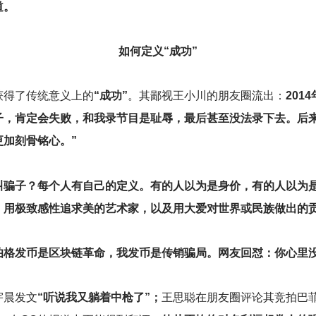
道。
如何定义“成功”
获得了传统意义上的
“成功”
。其鄙视王小川的朋友圈流出：
201
子，肯定会失败，和我录节目是耻辱，最后甚至没法录下去。后
加刻骨铭心。”
叫骗子？每个人有自己的定义。有的人以为是身价，有的人以为
，用极致感性追求美的艺术家，以及用大爱对世界或民族做出的
伯格发币是区块链革命，我发币是传销骗局。网友回怼：你心里
宇晨发文
“听说我又躺着中枪了”；
王思聪在朋友圈评论其竞拍巴