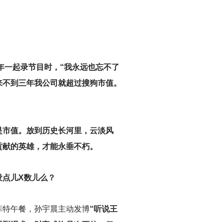
4年一起录节目时，“我永远也忘不了
来不到三年我公司就超过搜狗市值。
是市值。放到历史长河里，云淡风
贡献的英雄，才能永垂不朽。
没点儿X数儿么？
菲特午餐，孙宇晨主动发博
“听说王