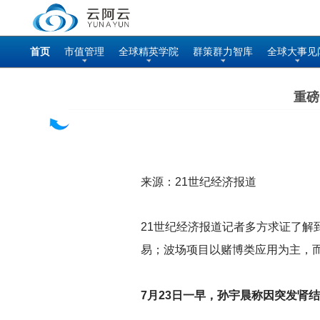
首页
市值管理
全球精英学院
群策群力智库
全球大事见
重磅
来源：21世纪经济报道
21
世纪经济报道记者多方求证了解到
易；波场项目以赌博类应用为主，
7
月23日一早，孙宇晨称因突发肾