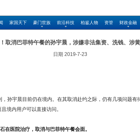
闻
家国天下
豪门世族
前沿科技
柏鉴人物
资管
财政金融
！取消巴菲特午餐的孙宇晨，涉嫌非法集资、洗钱、涉
日期 2019-7-23
，孙宇晨目前仍在境内。在其取消赴约之际，仍有几项问题有待解
而且境内用户可以直接访问。
结石在医院治疗，取消与巴菲特午餐会面。