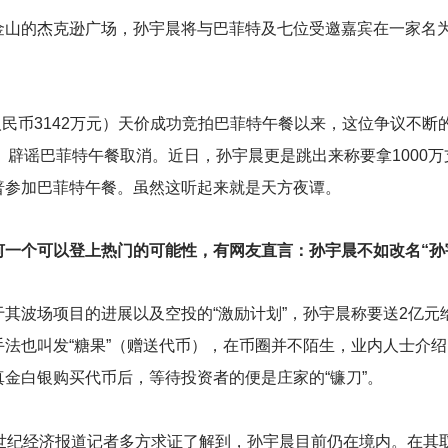
山的杰克逊广场，孙宇晨将与巴菲特及七位受邀嘉宾在一家名为Q
约人民币3142万元）天价成功竞拍巴菲特午餐以来，这位争议不断
、辟谣巴菲特午餐取消。近日，孙宇晨更是跳出来称要拿1000
普参加巴菲特午餐。虽然这听起来就是天方夜谭。
一个可以登上热门的可能性，有网友直言：孙宇晨不如改名“孙
其波场项目的进展以及空投的“激励计划”，孙宇晨称要送2亿元
法也叫发“糖果”（赠送代币），在币圈并不陌生，业内人士介
金白银购买代币后，等待投资者的便是庄家的“镰刀”。
1世纪经济报道记者多方求证了解到，孙宇晨目前仍在境内。在其