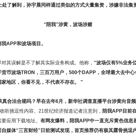
士处了解到，孙宇晨同样通过类似的方式大量集资，涉嫌非法集
“陪我”涉黄，波场涉赌
我APP和波场项目。
界对其误解是不了解其实际业务构成。他称，
“波场仅有5%业务
币波场TRON，三百万用户，500个DAPP，全球最大去中心化传
家地区，你看不见，不代表不存在。 ”
果真合法合规吗？早在去年6月，新华社调查直播平台涉黄向音频
收听挑逗性内容。21世纪经济报道记者注意到，
陪我APP目前
索要应用下载地址。
有网友爆料，陪我APP中一直充斥黄色信息
自媒体“三言财经”日前测试发现，首页推荐仍有极其露骨挑逗