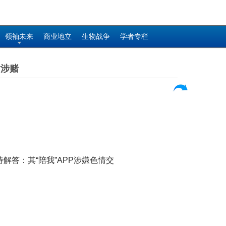
领袖未来
商业地立
生物战争
学者专栏
黄涉赌
答：其“陪我”APP涉嫌色情交