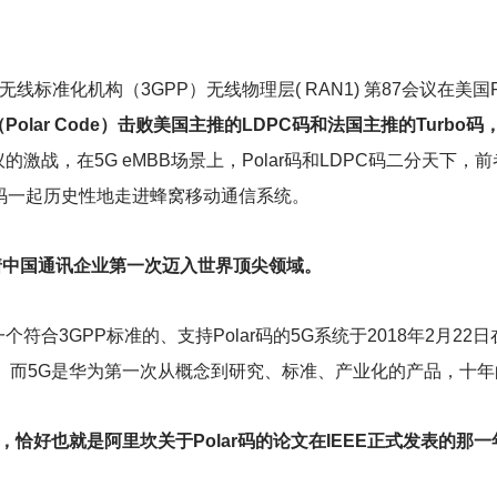
。
际无线标准化机构（3GPP）无线物理层( RAN1) 第87会议在美
lar Code）击败美国主推的LDPC码和法国主推的Turbo码
的激战，在5G eMBB场景上，Polar码和LDPC码二分天下
PC码一起历史性地走进蜂窝移动通信系统。
味着中国通讯企业第一次迈入世界顶尖领域。
符合3GPP标准的、支持Polar码的5G系统于2018年2月2
完成的。而5G是华为第一次从概念到研究、标准、产业化的产品，十
的，恰好也就是阿里坎关于Polar码的论文在IEEE正式发表的那一