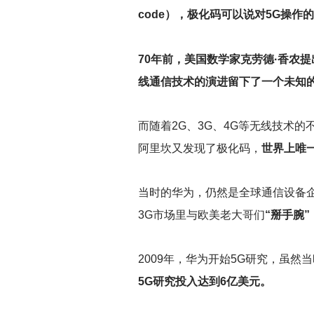
code），极化码可以说对5G操
70
年前，美国数学家克劳德·香农
线通信技术的演进留下了一个未知
而随着2G、3G、4G等无线技术的不断演
阿里坎又发现了极化码，
世界上唯
当时的华为，仍然是全球通信设备
3G市场里与欧美老大哥们
“掰手腕”
2009
年，华为开始5G研究，虽然
5G研究投入达到6亿美元。