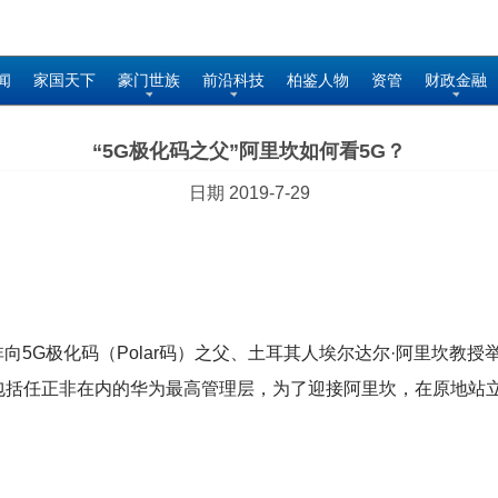
闻
家国天下
豪门世族
前沿科技
柏鉴人物
资管
财政金融
“5G极化码之父”阿里坎如何看5G？
日期 2019-7-29
非向5G极化码（Polar码）之父、土耳其人埃尔达尔·阿里坎教
包括任正非在内的华为最高管理层，为了迎接阿里坎，在原地站
。