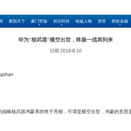
闻
家国天下
豪门世族
前沿科技
柏鉴人物
资管
财政金融
华为"核武器"横空出世，终极一战将到来
日期 2019-8-10
gshan
的战略核武器鸿蒙系统终于亮相，可谓是横空出世，鸿蒙的意思