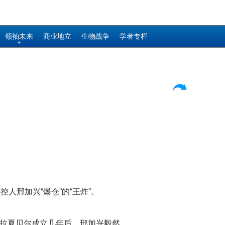
领袖未来
商业地立
生物战争
学者专栏
人邢加兴“爆仓”的“王炸”。
。拉夏贝尔成立几年后，邢加兴毅然