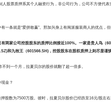
控制人股票质押系其个人融资行为，非公司行为，公司不方便代表
有一条就是“爱拼敢赢”。邢加兴身上有闽派服装商人的优点，
两家公司控股股东的质押比例接近100%。一家是贵人鸟（6035
9.SZ)和九牧王（601566.SH)，控股股东在股权质押上则尽显谨
市不到一个月，拉夏贝尔的股价就翻了超一倍多。
少现金？
计质押股数为7500万股。彼时，拉夏贝尔股价已经跌至16元/股左