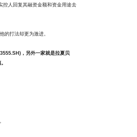
实控人回复其融资金额和资金用途去
但他的打法却更为激进。
55.SH)，另外一家就是拉夏贝
慎。
右。