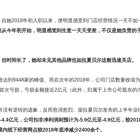
自她2018年初入职以来，便明显感受到门店经营情况一天不
但从今年初开始，明显感觉到生意一天天变差，不仅是她负责的
，
但时间长了，她却未见其他品牌也如拉夏贝尔这般迅速关店。
到9448家的峰值。而在次年的2018年，公司门店数量收缩为9
首次亏损，亏损金额接近2亿元（此外，归属于上市公司股东的净
势并没有逆转的迹象，反而愈演愈烈。据拉夏贝尔发布的上半年业
4.4亿元，公司扣非净利润则预计为-5.9亿元至-4.9亿元，较201
司境内线下经营网点较2018年底净减少2400余个。