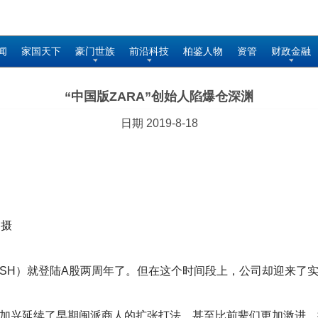
闻
家国天下
豪门世族
前沿科技
柏鉴人物
资管
财政金融
“中国版ZARA”创始人陷爆仓深渊
日期 2019-8-18
 摄
7.SH）就登陆A股两周年了。但在这个时间段上，公司却迎来了实控
邢加兴延续了早期闽派商人的扩张打法，甚至比前辈们更加激进