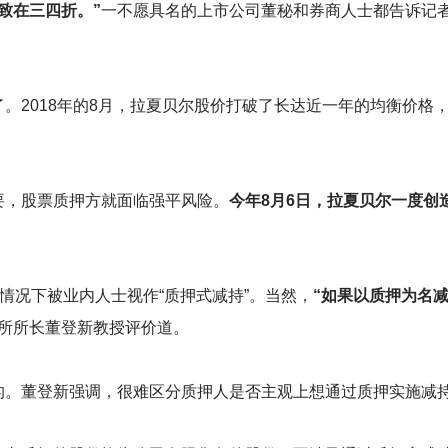
致在三四折。”
一不愿具名的上市公司董秘和券商人士都告诉记
。2018年的8月，拉夏贝尔股价打破了长达近一年的均衡价格，
要，股票质押方就面临强平风险。
今年8月6日，拉夏贝尔一度创造
些情况下被业内人士视作“质押式减持”。当然，
“如果以质押为名
所所长董登新教授评价道。
的。董登新强调，很难区分质押人是否主观上想通过质押实施减