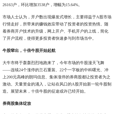
26163户，环比增加3538户，增幅为15.64%。
市场人士认为，开户数出现爆发式增长，主要得益于A股市场
行情走好，所带来的赚钱效应带动了投资者的投资热情。随
着券商开户技术的升级，网上开户、手机开户的上线，简化
了开户流程，使得更多投资者快速参与到市场当中。
牛股辈出，十倍牛股开始起航
大牛市终于轰轰烈烈地跑来了，今年市场的牛股漫天飞舞
——连续24个涨停的兰石重装、22个一字板的中科曙光、冲
上200元高峰的朗玛信息、集体涨停的券商股都让投资者为之
激动。天量资金的涌入，让站在风口的A股开始新一轮牛股制
造。展望未来，十倍牛股的征途或许已经开始。
券商股集体绽放