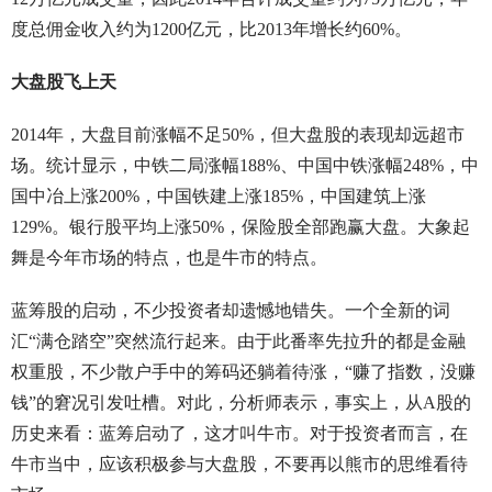
度总佣金收入约为1200亿元，比2013年增长约60%。
大盘股飞上天
2014年，大盘目前涨幅不足50%，但大盘股的表现却远超市
场。统计显示，中铁二局涨幅188%、中国中铁涨幅248%，中
国中冶上涨200%，中国铁建上涨185%，中国建筑上涨
129%。银行股平均上涨50%，保险股全部跑赢大盘。大象起
舞是今年市场的特点，也是牛市的特点。
蓝筹股的启动，不少投资者却遗憾地错失。一个全新的词
汇“满仓踏空”突然流行起来。由于此番率先拉升的都是金融
权重股，不少散户手中的筹码还躺着待涨，“赚了指数，没赚
钱”的窘况引发吐槽。对此，分析师表示，事实上，从A股的
历史来看：蓝筹启动了，这才叫牛市。对于投资者而言，在
牛市当中，应该积极参与大盘股，不要再以熊市的思维看待