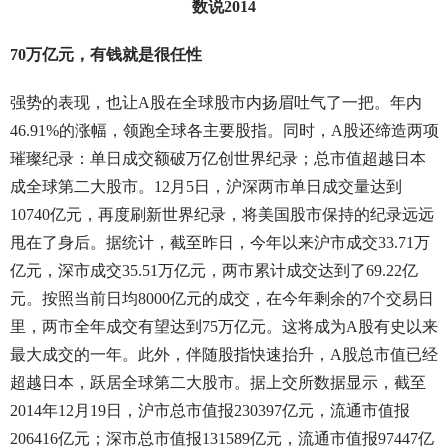
数说2014
70万亿元，有钱就是很任性
强势的表现，也让A股在全球股市内扬眉吐气了一把。年内
46.91%的涨幅，领跑全球各主要股指。同时，A股还缔造两项
璀璨纪录：单日成交额破万亿创世界纪录；总市值超越日本
成全球第二大股市。12月5日，沪深两市单日成交量达到
10740亿元，再度刷新世界纪录，将美国股市保持的纪录远远
甩在了身后。据统计，截至昨日，今年以来沪市成交33.71万
亿元，深市成交35.51万亿元，两市累计成交达到了69.22亿
元。按照当前日均8000亿元的成交，在今年剩余的7个交易日
里，两市全年成交有望达到75万亿元。这将成为A股有史以来
最大成交的一年。此外，伴随股指快速抬升，A股总市值已经
超越日本，跃居全球第二大股市。据上交所数据显示，截至
2014年12月19日，沪市总市值报230397亿元，流通市值报
206416亿元；深市总市值报131589亿元，流通市值报97447亿