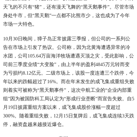
天飞的不只有“猪”，还有漫天飞舞的“黑天鹅事件”。尽管市场
身处牛市，但“黑天鹅”一点都不比熊市少，这也成为了今年
市场一大特色。
10月30日晚间，獐子岛正常披露三季报，但公司的一系列公
告在市场上引发了热议。公司称，因为北黄海遭遇异常的冷
水团，公司105.64万亩海洋牧场遭遇灭顶之灾，受此影响，公
司前三季度业绩“大变脸”，由上半年的盈利4845万元转而变
为亏损约8.12亿元。二级市场上，该股一度连遭三个跌停，今
年以来的跌幅超过了16%。而在年末发生的成飞集成重组失败
则着实可被称为“黑天鹅事件”，这次中航工业的“企业内部重
组”因为被国防科工局认定为“形成行业垄断”而宣告失败。自5
月19日披露重组方案以来，成飞集成股价涨幅一度超过
300%。随着重组失败，12月15日复牌后，成飞集成连续3天跌
停，融资盘越来越接近爆仓。