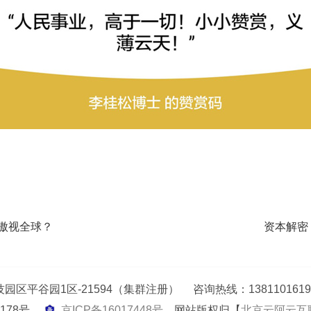
傲视全球？
资本解密
园1区-21594（集群注册） 咨询热线：13811016198（段小
03178号
京ICP备16017448号
网站版权归【
北京云阿云互