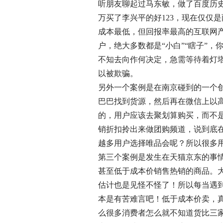
听朋友聊起过马东敏，做了百度历史
万买了李兴平的好123，现在仅仅
成本最低，但回报率最高的互联网
户，绝大多数都是“小白”“瞎子”
不知去向作何决定，急需等待着灯
以被欺骗。
另外一个案例是在南京碰到的一个
巴巴找到货源，然后再在微信上以
的，用户应该去聚划算购买，而不
销折扣拎出来做团购频道，说到底
越多用户选择唯品会呢？所以很多
第三个案例是发生在天猫京东的事
甚至低于成本价销售热销的商品。
估计也是见怪不怪了！所以每当遇
本是有苦难言吧！低于成本价卖，
么很多消费者怎么就不知道货比三