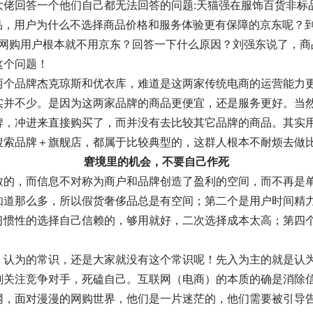
大佬回答一个他们自己都无法回答的问题:天猫强在服饰百货非标
产品，用户为什么不选择商品价格和服务体验更有保障的京东呢？
亿多网购用户根本就不用京东？回答一下什么原因？刘强东说了，
这个问题！
两个品牌杰克琼斯和优衣库，难道是这两家传统电商的运营能力
实并不少。是因为这两家品牌的商品更便宜，还是服务更好。当
牌，冲进来直接购买了，而并没有去比较其它品牌的商品。其实
搜索品牌＋旗舰店，都属于比较典型的，这群人根本不耐烦去做
窘境里的机会，不要自己作死
致的，而信息不对称为商户和品牌创造了盈利的空间，而不再是
知道那么多，所以假货奢侈品总是有空间；第二个是用户时间精
习惯性的选择自己信赖的，够用就好，二次选择成本太高；第四
）认为的常识，还是大家就没有这个常识呢！先入为主的就是认
刻关注竞争对手，死磕自己。互联网（电商）的本质的确是消除
网，面对漫漫的网购世界，他们是一片迷茫的，他们需要被引导