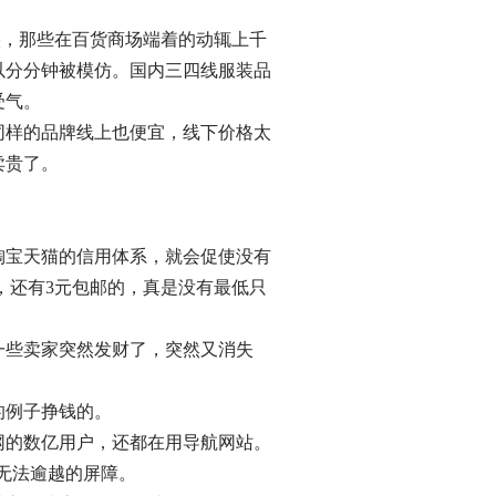
时候，那些在百货商场端着的动辄上千
以分分钟被模仿。国内三四线服装品
受气。
同样的品牌线上也便宜，线下价格太
卖贵了。
淘宝天猫的信用体系，就会促使没有
，还有3元包邮的，真是没有最低只
一些卖家突然发财了，突然又消失
的例子挣钱的。
上网的数亿用户，还都在用导航网站。
里就是无法逾越的屏障。