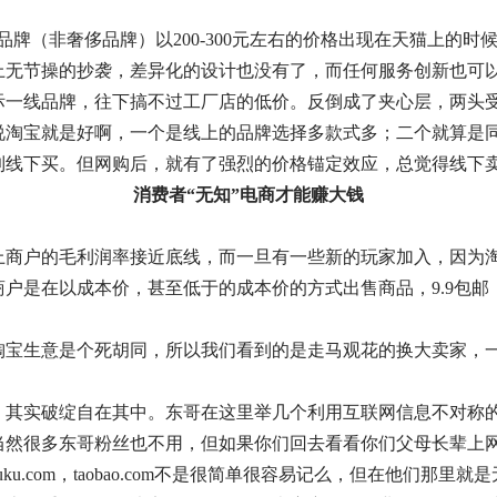
际品牌（非奢侈品牌）以200-300元左右的价格出现在天猫上的
上无节操的抄袭，差异化的设计也没有了，而任何服务创新也可
际一线品牌，往下搞不过工厂店的低价。反倒成了夹心层，两头
说淘宝就是好啊，一个是线上的品牌选择多款式多；二个就算是
到线下买。但网购后，就有了强烈的价格锚定效应，总觉得线下
消费者“无知”电商才能赚大钱
上商户的毛利润率接近底线，而一旦有一些新的玩家加入，因为
户是在以成本价，甚至低于的成本价的方式出售商品，9.9包邮
淘宝生意是个死胡同，所以我们看到的是走马观花的换大卖家，
，其实破绽自在其中。东哥在这里举几个利用互联网信息不对称
3，当然很多东哥粉丝也不用，但如果你们回去看看你们父母长辈
youku.com，taobao.com不是很简单很容易记么，但在他们那