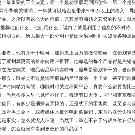
上最重要的三个决定，第一个是劝李彦宏回国创业，第二个是独立做
是两个导航关键词，一年就可以给百度带来5000万以上的收入。
产品。之所以有这么大的价值，尤其是电商趋之若鹜的投放，就
，你推荐他们什么，他们用什么，说白了就是利用了信息的不对称
塔指明方向。所以很大一部分用户是因为触网时间太短等各种原因
创业者，他有几十个账号，加起来上百万的微信粉丝，在聚划算
高于聚划算更高的价格向用户推荐。他每选的每个产品都是热销
是在微信购买。唯品会品牌特卖特价，最早是聚划算干的，当然
在那会，唯品会不过是淘宝服饰品类里面的一个子集，甚至同款
用户时间精力有限，哪能时时关注不同平台，真要什么都要货比
情，当然很多人早已见怪不怪了。每逢节日大促，阿里和京东都
大促日，有多少是消费者买掉的，还是线下的零售商，甚至参与
到政府再三令下，或者媒体又批评电商假促销，东哥站在旁边哈
真是事实，怎么就没人信呢！当然了，重点不在于告诉各位在促
家呢，怎么就没有看到更低价的商品呢？