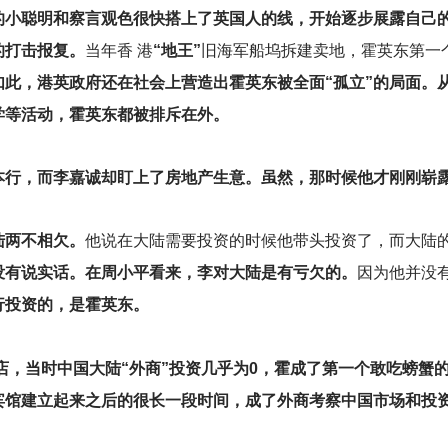
的小聪明和察言观色很快搭上了英国人的线，开始逐步展露自己
的打击报复。
当年香 港
“地王”
旧海军船坞拆建卖地，霍英东第一
如此，港英政府还在社会上营造出霍英东被全面“孤立”的局面。
学等活动，霍英东都被排斥在外。
本行，而李嘉诚却盯上了房地产生意。虽然，那时候他才刚刚崭
陆两不相欠。
他说在大陆需要投资的时候他带头投资了，而大陆
没有说实话。在周小平看来，李对大陆是有亏欠的。
因为他并没
行投资的，是霍英东。
，当时中国大陆“外商”投资几乎为0，霍成了第一个敢吃螃蟹的
宾馆建立起来之后的很长一段时间，成了外商考察中国市场和投