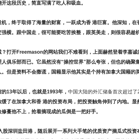
翻开这段历史，简直写满了吃人和吸血。
机，终于取得了海量的财富，一跃成为香 港巨富。他深知，在
定强横。跟中国走，很可能要吃苦挨整，跟英美走，则很容易趁
？打开Freemason的网站我们不难看到，上面赫然登着李嘉
理人俱乐部而已。它虽然没有“操控世界”那么夸张，但也的确聚
人。但是资料不会撒谎，国籍显示他其实是个持有加拿大国籍的
13年以后，也就是1993年，
中国大陆的外汇储备首次超过了
放缓了在加拿大和香 港的投资布局，把投资触角伸到了内地。显
虫修蔓他不上，抢着摘现成的瓜倒是一把好手。
入股深圳盐田港，随后展开一系列大手笔的优质资产摘瓜式投资