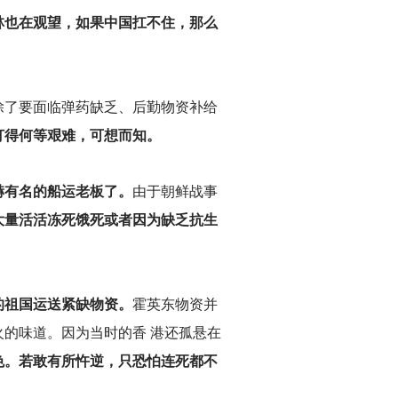
林也在观望，如果中国扛不住，那么
除了要面临弹药缺乏、后勤物资补给
打得何等艰难，可想而知。
赫有名的船运老板了。
由于朝鲜战事
大量活活冻死饿死或者因为缺乏抗生
的祖国运送紧缺物资。
霍英东物资并
的味道。因为当时的香 港还孤悬在
色。若敢有所忤逆，只恐怕连死都不