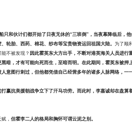
的全部船只和伙计们都开始了日夜无休的“三班倒”，当夜幕降临后，
胶、轮胎、西药、棉花、纱布等宝贵物资运回祖国大陆。
为了顺
可能不被发现？
因此霍英东大方出手，不断对港英海关人员进行重
更黑暗，才有可能向死而生，至暗而明。在此期间，霍英东被押
被人意图行刺过，但他都凭借自己经营多年的诸多人脉网络，一
们打赢抗美援朝战争立下了汗马功劳。而此时，李嘉诚却在盘算
天赋，
但霍李二人的格局和胸怀可谓云泥之别。