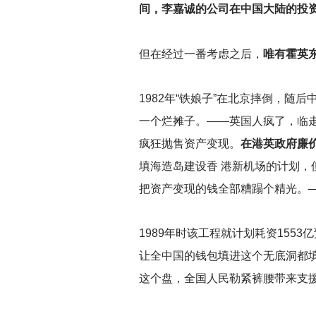
间，李嘉诚的公司在中国大陆的投
但在经过一番考虑之后，
唯有霍英
1982
年“铁娘子”在北京摔倒，随后
一个烂摊子。——英国人疯了，临
疯狂抛售资产变现。
在港英政府廉
填海造岛建设香 港新机场的计划，
把资产变现的钱全部糟蹋个精光。
1989
年时该工程就计划耗资1553
让全中国的钱包填进这个无底洞都填
这个盘，全国人民勒紧裤腰带来支援