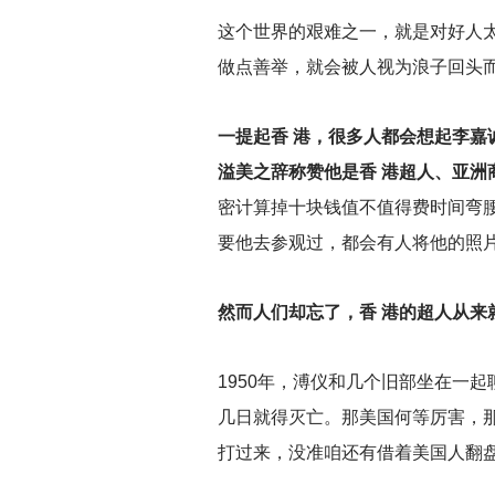
这个世界的艰难之一，就是对好人
做点善举，就会被人视为浪子回头
一提起香 港，很多人都会想起李
溢美之辞称赞他是香 港超人、亚
密计算掉十块钱值不值得费时间弯
要他去参观过，都会有人将他的照
然而人们却忘了，香 港的超人从
1950
年，溥仪和几个旧部坐在一起
几日就得灭亡。那美国何等厉害，
打过来，没准咱还有借着美国人翻