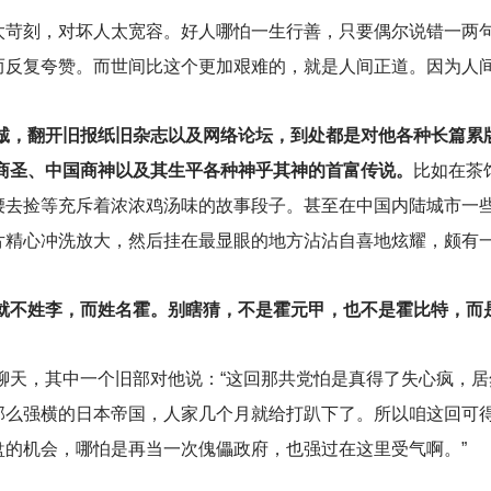
太苛刻，对坏人太宽容。好人哪怕一生行善，只要偶尔说错一两
而反复夸赞。而世间比这个更加艰难的，就是人间正道。因为人
嘉诚，翻开旧报纸旧杂志以及网络论坛，到处都是对他各种长篇累
洲商圣、中国商神以及其生平各种神乎其神的首富传说。
比如在茶
腰去捡等充斥着浓浓鸡汤味的故事段子。甚至在中国内陆城市一
片精心冲洗放大，然后挂在最显眼的地方沾沾自喜地炫耀，颇有
来就不姓李，而姓名霍。别瞎猜，不是霍元甲，也不是霍比特，而
聊天，其中一个旧部对他说：“这回那共党怕是真得了失心疯，
那么强横的日本帝国，人家几个月就给打趴下了。所以咱这回可
盘的机会，哪怕是再当一次傀儡政府，也强过在这里受气啊。”