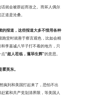
句话就会被群起而攻之。而坏人偶尔
间正道是沧桑。
牍的报道，这些报道大多不惜用各种
馆跑堂时就善于察言观色，比如会精
些和李嘉诚八竿子打不着的地方，只
一点
“超人莅临，蓬荜生辉”
的意思。
是霍英东。
居然疯到和美国打起来了，恐怕不出
得赶紧和共产党划清界限，等美国人