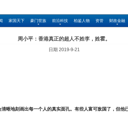
闻
家国天下
豪门世族
前沿科技
柏鉴人物
资管
财政金融
周小平：香港真正的超人不姓李，姓霍。
日期 2019-9-21
会清晰地刻画出每一个人的真实面孔。有些人富可敌国了，但他