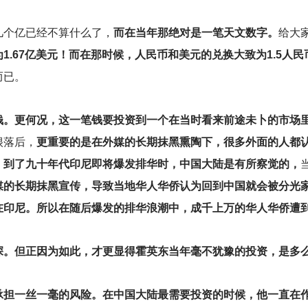
几个亿已经不算什么了，
而在当年那绝对是一笔天文数字。
给大
1.67亿美元！而在那时候，人民币和美元的兑换大致为1.5人民
而已。
钱。更何况，这一笔钱要投资到一个在当时看来前途未卜的市场
很落后，
更重要的是在外媒的长期抹黑熏陶下，很多外面的人都
。
到了九十年代印尼即将爆发排华时，中国大陆是有所察觉的，
媒的长期抹黑宣传，导致当地华人华侨认为回到中国就会被分光
在印尼。所以在随后爆发的排华浪潮中，成千上万的华人华侨遭
深。但正因为如此，才更显得霍英东当年毫不犹豫的投资，是多
担一丝一毫的风险。在中国大陆最需要投资的时候，他一直在作壁上