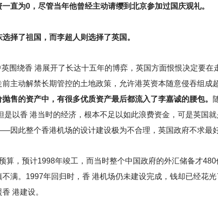
资一直为0，尽管当年他曾经主动请缨到北京参加过国庆观礼。
东选择了祖国，而李超人则选择了英国。
中英围绕香 港展开了长达十五年的博弈，英国方面恨恨决定要在
走前主动解禁长期管控的土地政策，允许港英资本随意侵吞组成
价抛售的资产中，有很多优质资产最后都流入了李嘉诚的腰包。
但是以香 港当时的经济，根本不足以如此浪费资金，可是英国就
——因此整个香港机场的设计建设极为不合理，英国政府不求最
亿预算，预计1998年竣工，而当时整个中国政府的外汇储备才4
不满。1997年回归时，香 港机场仍未建设完成，钱却已经花
香 港建设。