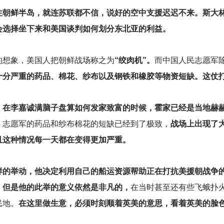
住朝鲜半岛，就连苏联都不信，说好的空中支援迟迟不来。斯大
会选择坐下来和美国谈判如何划分东北亚的利益。
的想象，美国人把朝鲜战场称之为
“绞肉机”。
而中国人民志愿军
十分严重的药品、棉花、纱布以及钢铁和橡胶等物资短缺。这仗
，在李嘉诚满脑子盘算如何发家致富的时候，霍家已经是当地赫
，志愿军的药品和纱布棉花的短缺已经到了极致，
战场上出现了
且这种情况每一天都在变得更加严重。
样的举动，他决定利用自己的船运资源帮助正在打抗美援朝战争
，
但是他的此举的意义依然是非凡的，
在当时甚至还有些飞蛾扑火
民地。
在这里做生意，必须时刻顺着英美的意思，看着英美的脸