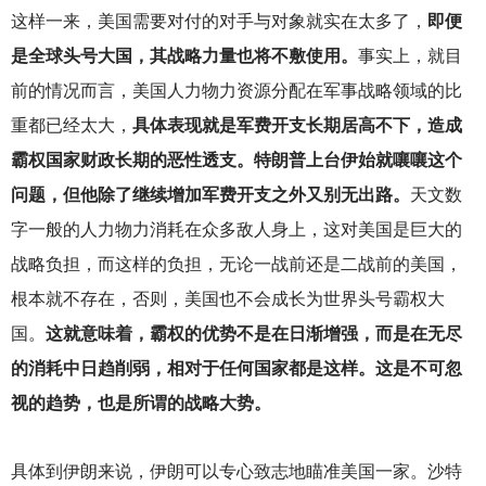
这样一来，美国需要对付的对手与对象就实在太多了，
即便
是全球头号大国，其战略力量也将不敷使用。
事实上，就目
前的情况而言，美国人力物力资源分配在军事战略领域的比
重都已经太大，
具体表现就是军费开支长期居高不下，造成
霸权国家财政长期的恶性透支。特朗普上台伊始就嚷嚷这个
问题，但他除了继续增加军费开支之外又别无出路。
天文数
字一般的人力物力消耗在众多敌人身上，这对美国是巨大的
战略负担，而这样的负担，无论一战前还是二战前的美国，
根本就不存在，否则，美国也不会成长为世界头号霸权大
国。
这就意味着，霸权的优势不是在日渐增强，而是在无尽
的消耗中日趋削弱，相对于任何国家都是这样。这是不可忽
视的趋势，也是所谓的战略大势。
具体到伊朗来说，伊朗可以专心致志地瞄准美国一家。沙特