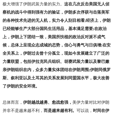
极大增强了伊朗武装力量的实力。
这在几次反击美国无人侦
察机的战斗中得到强有力的验证，伊朗多次俘获与击落美军
的各种技术先进的无人机，实力令人刮目相看;经济上，伊朗
已经能够生产大部分国民生活用品，基本满足需要;在政治
上，伊朗上下团结一致，美国所扶植的政治反对派不成气
候，总体上呈现众志成城的态势，信心与勇气与日俱增;在安
全关系上，伊朗过去曾十分孤立，现如今发展建立了广泛的
力量联盟，包括伊拉克民兵组织、胡赛武装力量以及黎巴嫩
亲伊朗组织在内，众多力量实体团结在伊朗周围;伊朗同俄罗
斯、叙利亚以及土耳其的关系发展到同盟国水平，极大改善
了伊朗的安全环境。
总体而言，
伊朗越战越勇、愈战愈强，
美伊力量对比对伊朗
并非不是越来越不利，
而是越来越有利。
可以说，
时间在伊