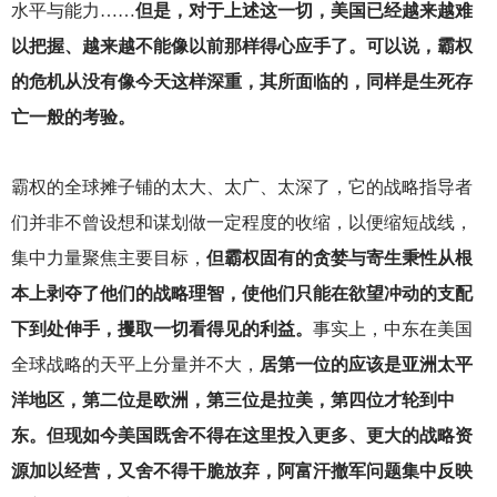
水平与能力……
但是，对于上述这一切，美国已经越来越难
以把握、越来越不能像以前那样得心应手了。可以说，霸权
的危机从没有像今天这样深重，其所面临的，同样是生死存
亡一般的考验。
霸权的全球摊子铺的太大、太广、太深了，它的战略指导者
们并非不曾设想和谋划做一定程度的收缩，以便缩短战线，
集中力量聚焦主要目标，
但霸权固有的贪婪与寄生秉性从根
本上剥夺了他们的战略理智，使他们只能在欲望冲动的支配
下到处伸手，攫取一切看得见的利益。
事实上，中东在美国
全球战略的天平上分量并不大，
居第一位的应该是亚洲太平
洋地区，第二位是欧洲，第三位是拉美，第四位才轮到中
东。但现如今美国既舍不得在这里投入更多、更大的战略资
源加以经营，又舍不得干脆放弃，阿富汗撤军问题集中反映