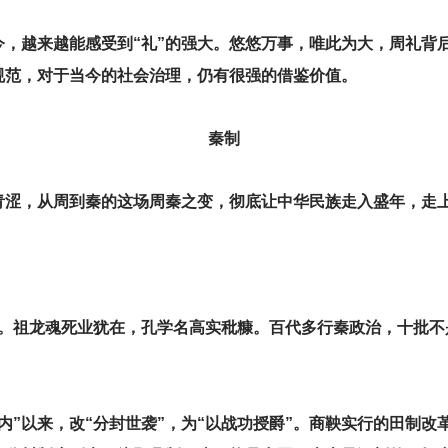
今，越来越能感受到“礼”的强大。悠悠万事，唯此为大，周礼背
规范，对于当今的社会治理，仍有很强的借鉴价值。
秦制
青涩，从周到秦的这场周秦之变，彻底让中华民族走入盛年，走
量。祖龙魂死业犹在，孔学名高实秕糠。百代多行秦政治，十批不
内”以来，改“分封世袭”，为“以战功授爵”。商鞅实行的田制