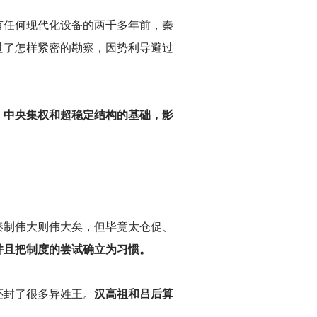
有任何现代化设备的两千多年前，秦
过了怎样紧密的勘察，因势利导避过
，中央集权和超稳定结构的基础，影
秦制伟大则伟大矣，但毕竟太仓促、
并且把制度的尝试确立为习惯。
还封了很多异姓王。
汉高祖和吕后算