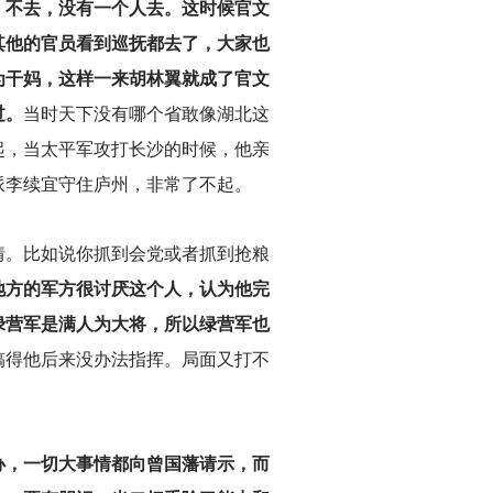
，不去，没有一个人去。这时候官文
其他的官员看到巡抚都去了，大家也
为干妈，这样一来胡林翼就成了官文
过。
当时天下没有哪个省敢像湖北这
起，当太平军攻打长沙的时候，他亲
派李续宜守住庐州，非常了不起。
情。比如说你抓到会党或者抓到抢粮
地方的军方很讨厌这个人，认为他完
绿营军是满人为大将，所以绿营军也
搞得他后来没办法指挥。局面又打不
办，一切大事情都向曾国藩请示，而