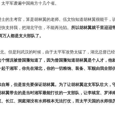
。太平军袭遍中国南方十几个省。
进士的主考官，算是胡林翼的老师。伍文怡知道胡林翼很能干，
赶快支持我，把湖北守住，不能再沦陷。
所以胡林翼就千里迢迢带
一两万人都是支大部队了。
湖北。但是到武汉的时候，由于太平军攻势太猛了，湖北总督已
这个情况被曾国藩知道了，因为曾国藩知道胡林翼是个人才，他
一起干湘军，你先在湖北，你的一切粮饷、装备、军舰由我全部
靠自筹，但是首先要保证胡林翼。为了让胡林翼这支军队壮大，
胡林翼带去的是当时湘军最能打仗的一支部队，让李续宜、罗泽
汉、长江、洞庭湖没有水师根本无法打仗，而太平天国的水师很