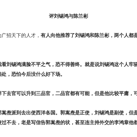
评刘锡鸿与陈兰彬
为广招天下的人才，
有人向他推荐了刘锡鸿和陈兰彬，两个人都
我看刘锡鸿满脸不平之气，恐不得善终。就是说刘锡鸿这个人牢
相处，恐怕今后没什么好下场。
样下去官可以升到三品官，二品官都有可能，但是他比较平庸，
郭嵩焘派到去出使西洋各国。郭嵩焘是正使，刘锡鸿是副使，但
焘过不去，老是写信告郭嵩焘的状，甚至连主持外交的李鸿章他