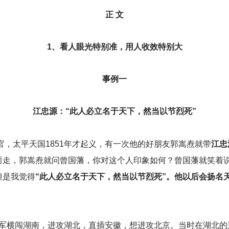
正 文
1
、看人眼光特别准，用人收效特别大
事例一
江忠源：“此人必立名于天下，然当以节烈死”
，太平天国1851年才起义，有一次他的好朋友郭嵩焘就带
江忠
而走，郭嵩焘就问曾国藩，你对这个人印象如何？曾国藩就笑着
但是我觉得
“此人必立名于天下，然当以节烈死”。他以后会扬名
平大军横闯湖南，进攻湖北，直插安徽，想进攻北京。当时在湖北的