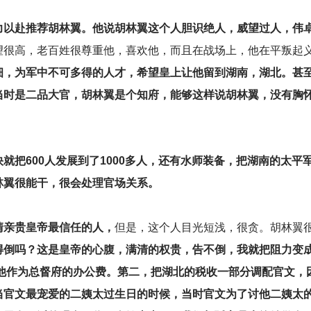
力以赴推荐胡林翼。他说胡林翼这个人胆识绝人，威望过人，伟
望很高，老百姓很尊重他，喜欢他，而且在战场上，他在平叛起
细，为军中不可多得的人才，希望皇上让他留到湖南，湖北。甚
当时是二品大官，胡林翼是个知府，能够这样说胡林翼，没有胸
就把600人发展到了1000多人，还有水师装备，把湖南的太
林翼很能干，很会处理官场关系。
清亲贵皇帝最信任的人，
但是，这个人目光短浅，很贪。胡林翼
得倒吗？这是皇帝的心腹，满清的权贵，告不倒，我就把阻力变
助他作为总督府的办公费。第二，把湖北的税收一部分调配官文
当官文最宠爱的二姨太过生日的时候，当时官文为了讨他二姨太