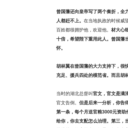
曾国藩还向皇帝写了两个奏折，全
人都赶不上。
在当地执政的时候威
百姓都很拥护他，欢迎他。
材大心
十倍，希望陛下重用此人。曾国藩
怀。
胡林翼在曾国藩的大力支持下，很快
充足、援兵四处的模范省。而且胡
当时的湖北总督叫
官文，
官文是满
官文告倒。
但是后来一分析，你告
第一条，每个月送官粮3000元资
给你，你去支配怎么治理。第三，