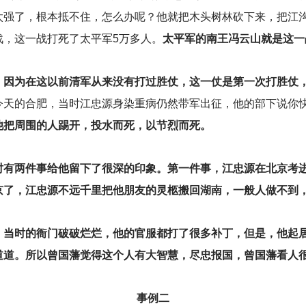
太强了，根本抵不住，怎么办呢？他就把木头树林砍下来，把江
战，这一战打死了太平军5万多人。
太平军的南王冯云山就是这一
，因为在这以前清军从来没有打过胜仗，这一仗是第一次打胜仗
今天的合肥，当时江忠源身染重病仍然带军出征，他的部下说你
他把周围的人踢开，投水而死，以节烈而死。
时有两件事给他留下了很深的印象。第一件事，江忠源在北京考
京了，江忠源不远千里把他朋友的灵柩搬回湖南，一般人做不到
，当时的衙门破破烂烂，他的官服都打了很多补丁，但是，他起
道道。所以曾国藩觉得这个人有大智慧，尽忠报国，曾国藩看人
事例二