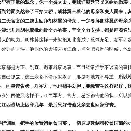
心里有正派的观念，你一个姨太太，要我们朝廷官员来给她做寿
看到前面突然来了三抬大轿，胡林翼带着他的母亲和夫人而来，
第二天官文的二姨太回拜胡林翼的母亲，一定要拜胡林翼的母亲
在湖北凡是胡林翼批的批文办的事，官文全力支持，都是画圈通
最大的助力。胡林翼这样一来就把湖北变成了粮饷充足、领军四
到死井的时候，他派他的大将去援江西，当合肥被围的时候，他
么事都是方正、刚直、遇事就事论事，而且经常插手不该管的事
他自己抓去，连王亲都不请示就杀了，那是对地方不尊重，
所以
他，向皇帝告状。对军方，他也指手划脚，要绿营军这样那样，
来在江西他又这样干，江西军方、官方、总督都告他的状，所以
在江西战场上困守几年，最后只好借他父亲去世回家守丧。
终把湘军一把手的位置留给曾国藩，一切原规建制都按曾国藩的