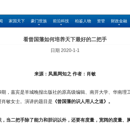
闻
家国天下
豪门世族
前沿科技
柏鉴人物
资管
财政金融
看曾国藩如何培养天下最好的二把手
日期 2020-1-1
来源：凤凰网知之 作者：肖敏
29期，嘉宾是羊城晚报出版社的原高级编辑、南开大学、华南理
授
肖敏女士。演讲的题目是
《曾国藩的识人用人之道》。
识，当二把手除了能力和胆识以外，还要有度量，宽阔的度量、