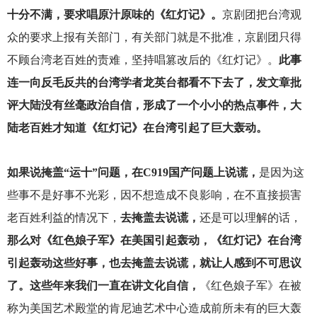
十分不满，要求唱原汁原味的《红灯记》。
京剧团把台湾观
众的要求上报有关部门，有关部门就是不批准，京剧团只得
不顾台湾老百姓的责难，坚持唱篡改后的《红灯记》。
此事
连一向反毛反共的台湾学者龙英台都看不下去了，发文章批
评大陆没有丝毫政治自信，形成了一个小小的热点事件，大
陆老百姓才知道《红灯记》在台湾引起了巨大轰动。
如果说掩盖“运十”问题，在C919国产问题上说谎，
是因为这
些事不是好事不光彩，因不想造成不良影响，在不直接损害
老百姓利益的情况下，
去掩盖去说谎，
还是可以理解的话，
那么对《红色娘子军》在美国引起轰动，《红灯记》在台湾
引起轰动这些好事，也去掩盖去说谎，就让人感到不可思议
了。这些年来我们一直在讲文化自信，
《红色娘子军》在被
称为美国艺术殿堂的肯尼迪艺术中心造成前所未有的巨大轰