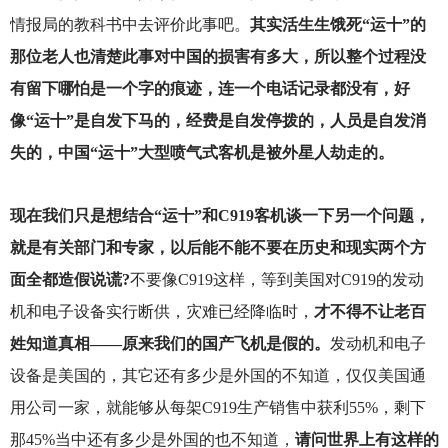
情报局的教科书中去评价此事吧。
其实活生生饿死“运十”的
那位老人也清楚此事对中国的损害有多大，所以整个过程没
有留下哪怕是一个字的痕迹，连一个电话记录都没有，好
像“运十”是自发下马的，经费是自发停拨的，人员是自发消
失的，中国“运十”大型喷气式客机是被外星人劫走的。
现在我们只是想结合“运十”和C919客机谈一下另一个问题，
就是有关部门和专家，以后能不能不要在历史和现实两个方
面全都造假说谎?
不要像C919这样，等到美国对C919的发动
机和电子设备实行断供，灾难已经降临时，
才不得不让老百
姓知道真相——原来我们的国产飞机是假的。
发动机和电子
设备是美国的，其它还有多少是外国的不知道，仅仅美国通
用公司一家，就能够从每架C919生产销售中获利55%，剩下
那45%当中还有多少是外国的也不知道，
请问世界上有这样的