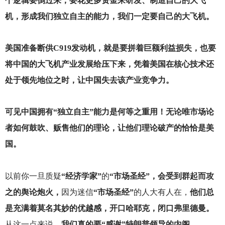
个逻辑要倒过来，要花更多资金来研发、制造自己的大飞
机，形成我们独立自主的能力，我们一定要自己的大飞机。
美国准备断供C919发动机，就是要拼着巨额利益损失，也要
将中国的大飞机产业发展给压下来，凭着美国在核心技术还
处于领先地位之时，让中国失去该产业竞争力。
可见中国拥有“独立自主”能力是何等之重用！无论唯市场论
者如何鼓吹、贩售他们的理论，让他们理论破产的恰恰是美
国。
以前你一旦质疑
“经济学家”
的
“市场圣经”，会受到群起而攻
之的舆论炮火，
因为迷信
“市场圣经”
的人大有人在，
他们总
是充满着莫名其妙的优越感，开口哈耶克，闭口弗里德曼。
从这一点来说，
我们真的要“感谢”特朗普领导的内阁。