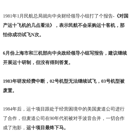
1981
年1月民航总局就向中央财经领导小组打了个报告
-《对国
产运十飞机的几点看法》，表示民航不会采购运十客机，那
怕你成功试飞N次。
6
月份上海市和三机部向中央政经领导小组写报告，建议继续
开展运十研制，但没有得到答复。
1983
年研发经费中断，02号机型无法继续试飞，03号机型被
废置。
1984
年后，运十项目跟处于经营困境中的美国麦道公司进行
了合作，但麦道公司在90年代初被对手波音合并，一切合作
成了泡影，
运十项目最终下马。