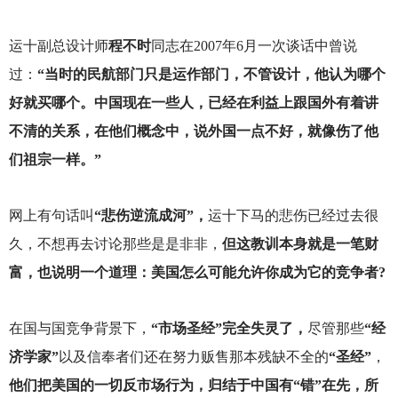
运十副总设计师
程不时
同志在2007年6月一次谈话中曾说
过：
“当时的民航部门只是运作部门，不管设计，他认为哪个
好就买哪个。中国现在一些人，已经在利益上跟国外有着讲
不清的关系，在他们概念中，说外国一点不好，就像伤了他
们祖宗一样。”
网上有句话叫
“悲伤逆流成河”，
运十下马的悲伤已经过去很
久，不想再去讨论那些是是非非，
但这教训本身就是一笔财
富，也说明一个道理：美国怎么可能允许你成为它的竞争者?
在国与国竞争背景下，
“市场圣经”完全失灵了，
尽管那些
“经
济学家”
以及信奉者们还在努力贩售那本残缺不全的
“圣经”
，
他们把美国的一切反市场行为，归结于中国有“错”在先，所