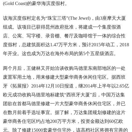
(Gold Coast)的豪华海滨度假村。
该海滨度假村定名为“珠宝三塔”(The Jewel)，由3座摩天大厦
组成。该项目已获得昆州政府批准，将建成一个集度假酒
店、公寓、写字楼、录音棚、餐厅及咖啡馆于一体的综合性
度假村，总建筑面积达1.47万平方米，预计2015年动工，2018
年开业。这也成为万达在海外布局的第5个五星级酒店。
两个月后，王健林又开始洽谈收购马德里东南部地区的一处
废置军用土地，用来修建大型豪华商务休闲住宅区。据西班
牙《拓展报》2014年12月10日报道，继2014年上半年以2.65亿
欧元成功收购马德里地标建筑“西班牙大厦”后，中国万达集
团欲在首都马德里修建一片大型豪华商务休闲住宅区，并已
在数月前着手选址事宜。据了解，万达集团规划修建的这片
豪华商务住宅区约占地200万平方米，投资金额达到60亿欧
元。除了修建15000套豪华住宅外，该高档社区将拥有完善的