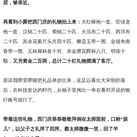
层，够亲近。
再看到小厮把西门庆的礼物抬上来：
大红蟒袍一套、官绿龙
袍一套、汉锦二十匹、蜀锦二十匹、火浣布二十匹、西洋布
二十匹、其余花素尺头共四十匹、狮蛮玉带一围、金镶奇南
香带一围、玉杯犀杯各十对、赤金攒花爵杯八只、明珠十
颗，
又另黄金二百两，总计二十杠礼物摆满了客厅。
原谅我啰里啰唆把礼品单抄出来，这足以看出大宋朝的落
后，在科技发达的时代，从袖子里掏出一串在番邦开设的银
行账号就行了。
带着这些礼物，西门庆恭恭敬敬拜倒在太师面前，口称“孩
儿”，以父子之礼拜了四拜。蔡太师微微一笑，回了半