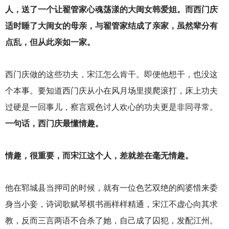
人，送了一个让翟管家心魂荡漾的大闺女韩爱姐。而西门庆
适时睡了大闺女的母亲，与翟管家结成了亲家，虽然辈分有
点乱，但从此亲如一家。
西门庆做的这些功夫，宋江怎么肯干。即便他想干，也没这
个本事。要知道西门庆从小在风月场里摸爬滚打，床上功夫
过硬是一回事儿，察言观色讨人欢心的功夫更是非同寻常。
一句话，西门庆最懂情趣。
情趣，很重要，而宋江这个人，差就差在毫无情趣。
他在郓城县当押司的时候，就有一位色艺双绝的阎婆惜来委
身当小妾，诗词歌赋琴棋书画样样精通，宋江不虚心向其求
教，反而三言两语不合杀了她，自己成了囚犯，发配江州。