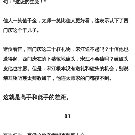
句：“这怎的生受！”
佳人一笑值千金，太师一笑比佳人更好看，这表示认下了西
门庆这个干儿子。
诸位看官，西门庆这二十杠礼物，宋江送不起吗？十倍他也
送得起。西门庆在阶下恭敬地磕头，宋江不会磕吗？磕破头
皮他也甘愿。但是，宋江根本没有送礼和磕头的机会，别说
亲耳聆听蔡太师教诲了，他连太师家的门都摸不到。
这就是高手和低手的差距。
03