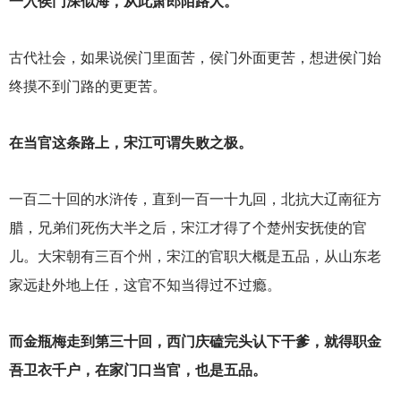
一入侯门深似海，从此萧郎陌路人。
古代社会，如果说侯门里面苦，侯门外面更苦，想进侯门始
终摸不到门路的更更苦。
在当官这条路上，宋江可谓失败之极。
一百二十回的水浒传，直到一百一十九回，北抗大辽南征方
腊，兄弟们死伤大半之后，宋江才得了个楚州安抚使的官
儿。大宋朝有三百个州，宋江的官职大概是五品，从山东老
家远赴外地上任，这官不知当得过不过瘾。
而金瓶梅走到第三十回，西门庆磕完头认下干爹，就得职金
吾卫衣千户，在家门口当官，也是五品。