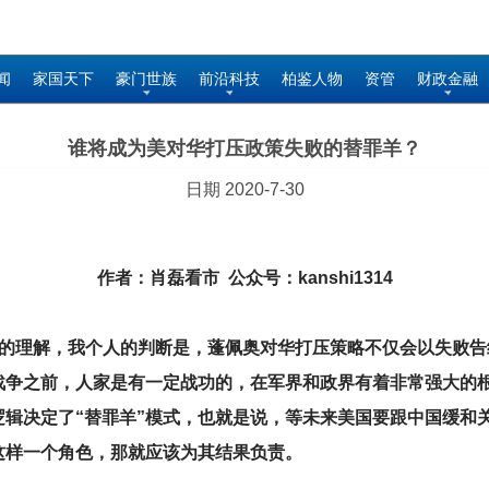
闻
家国天下
豪门世族
前沿科技
柏鉴人物
资管
财政金融
谁将成为美对华打压政策失败的替罪羊？
日期 2020-7-30
作者：肖磊看市 公众号：kanshi1314
的理解，我个人的判断是，蓬佩奥对华打压策略不仅会以失败告
战争之前，人家是有一定战功的，在军界和政界有着非常强大的
逻辑决定了“替罪羊”模式，也就是说，等未来美国要跟中国缓和
这样一个角色，那就应该为其结果负责。