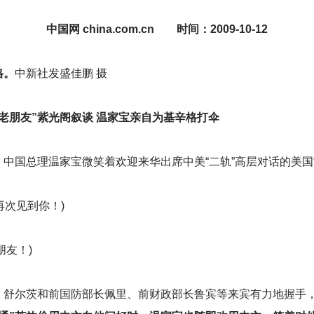
中国网 china.com.cn 时间：2009-10-12
格。
中新社发盛佳鹏 摄
“老朋友”紫光阁叙谈 温家宝亲自为基辛格打伞
中国总理温家宝微笑着欢迎来华出席中美“二轨”高层对话的美国“
很高兴再次见到你！)
老朋友！)
、舒尔茨和前国防部长佩里、前财政部长鲁宾等来宾有力地握手