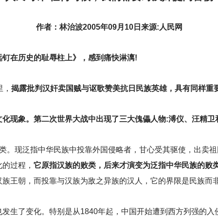
作者：林治波2005年09月10日来源:人民网
钉在历史的耻辱柱上》，感到痛快淋漓!
里，
揭露批判汉奸卖国贼与讴歌赞美抗日民族英雄，具有同样重
文化现象。第二次世界大战中出现了三大傀儡人物:溥仪、汪精
败类。现泛指中华民族中投靠外国侵略者，甘心受其驱使，出卖祖
化的过程，
它原指汉族的败类，后来才演变为泛指中华民族的败
汉族王朝，而投靠与汉族为敌之异族的汉人，它的界限是民族而
发生了变化。特别是从1840年起，中国开始遭到西方列强的