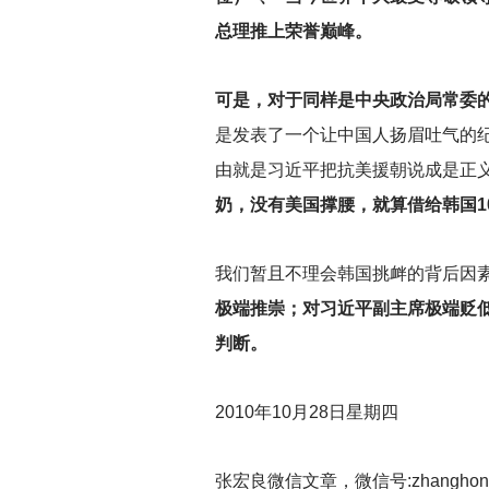
总理推上荣誉巅峰。
可是，对于同样是中央政治局常委
是发表了一个让中国人扬眉吐气的
由就是习近平把抗美援朝说成是正
奶，没有美国撑腰，就算借给韩国1
我们暂且不理会韩国挑衅的背后因
极端推崇；对习近平副主席极端贬
判断。
2010
年10月28日星期四
张宏良微信文章，微信号:zhanghongl