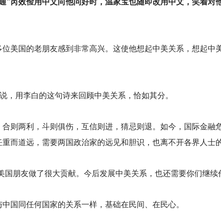
通”芮效俭用中文向他问好时，温家宝也随即改用中文，笑着对
多位美国的老朋友感到非常高兴。这使他想起中美关系，想起中
宝说，用李白的这句诗来回顾中美关系，恰如其分。
，合则两利，斗则俱伤，互信则进，猜忌则退。如今，国际金融
任重而道远，需要两国政治家的远见和胆识，也离不开各界人士
美国朋友做了很大贡献。今后发展中美关系，也还需要你们继续
与中国同任何国家的关系一样，基础在民间、在民心。