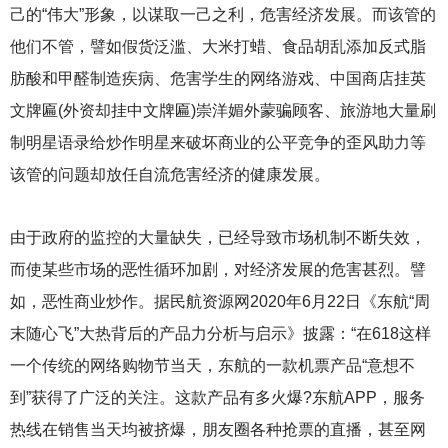
己的“伟大”形象，以谋取一己之利，危害经济发展。而该管的
他们不管，譬如假货泛滥、大米打蜡、食品胡乱添加反式脂
肪酸和甲醛制造疾病、危害学生的网络游戏、中国商店挂英
文牌匾(外资却挂中文牌匾)崇洋媚外蒙骗顾客、旅游地大量刷
制明星语录给炒作明星来破坏商业的公平竞争的歪风助力等
该管的问题却放任自流危害经济的健康发展。
由于政府的监控的大量缺失，已经导致市场机制不断失效，
而使某些市场的恶性循环加剧，对经济发展的危害甚烈。譬
如，恶性商业炒作。据民航资源网2020年6月22日《东航“周
末随心飞”大热背后的产品力分析与启示》披露：“在618这样
一个传统的网络购物节当天，东航的一款机票产品“意想不
到”获得了广泛的关注。这款产品有多火爆?东航APP，服务
热线在销售当天均被挤爆，朋友圈各种抢票的直播，甚至网