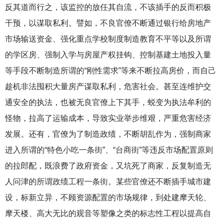
反其道而行之，该监控的放任其自流，不该插手的反而积极
干预，以谋取私利。譬如，不良官僚不断通过银行给房地产
市场输送资金、强化重点学校制度制造教育不平等以及所谓
的学区房、强制入学与房屋产权挂钩、控制基建土地投入量
等手段不断制造所谓的“刚性需求”等来不断拉高房价，而自己
趁机非法囤积大量房产谋取私利，危害社会。甚至连维护交
通安全的执法，也被无良官僚上下其手，蜕变为执法牟利的
怪物，拉高了运输成本，导致实业举步维艰，严重危害经济
发展。还有，官僚为了制造政绩，不断胡乱作为，强制商家
进入所谓的“特色小吃一条街”、“台商街”等违反市场配置原则
的拉郎配，既浪费了政府资金，又坑死了商家，反复制造无
人问津的所谓政绩工程一条街。某些官僚还不断插手城市建
设，标新立异，不顾资源配置的市场规律，到处建摩天轮、
摩天楼、高大无比的观音等塑像之类的标志性工程以提高自