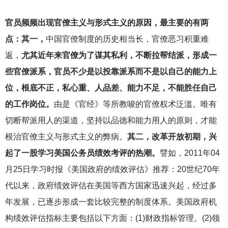
官员频频出现官僚主义与形式主义的原因，最主要的有两
点：其一，
中国官僚制度的历史相当长，官僚恶习积重难
返，
尤其近年来官僚为了谋其私利，不断拉帮结派，形成一
些官僚派系，官员不少是以投靠派系而不是以自己的能力上
位，根底不正，私心重、人品差、能力不足，不能胜任自己
的工作岗位。
由是《官经》等所教唆的官僚权术泛滥。唯有
切断帮派用人的渠道，坚持以品德和能力用人的原则，才能
根治官僚主义与形式主义的弊病。
其二，改革开放初期，兴
起了一股学习美国公务员绩效考评的热潮。
譬如，2011年04
月25日学习时报《美国政府的绩效评估》推荐：20世纪70年
代以来，政府绩效评估在美国等西方国家迅速兴起，经过多
年发展，已逐步形成一套比较完整的制度体系。美国政府机
构绩效评估指标主要包括以下方面：(1)财政指标管理。(2)领