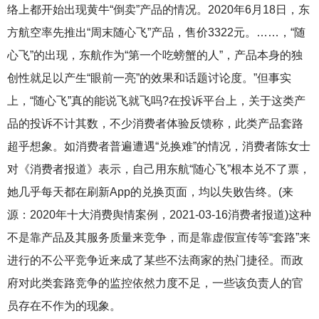
络上都开始出现黄牛“倒卖”产品的情况。2020年6月18日，东
方航空率先推出“周末随心飞”产品，售价3322元。……，“随
心飞”的出现，东航作为“第一个吃螃蟹的人”，产品本身的独
创性就足以产生“眼前一亮”的效果和话题讨论度。”但事实
上，“随心飞”真的能说飞就飞吗?在投诉平台上，关于这类产
品的投诉不计其数，不少消费者体验反馈称，此类产品套路
超乎想象。如消费者普遍遭遇“兑换难”的情况，消费者陈女士
对《消费者报道》表示，自己用东航“随心飞”根本兑不了票，
她几乎每天都在刷新App的兑换页面，均以失败告终。(来
源：2020年十大消费舆情案例，2021-03-16消费者报道)这种
不是靠产品及其服务质量来竞争，而是靠虚假宣传等“套路”来
进行的不公平竞争近来成了某些不法商家的热门捷径。而政
府对此类套路竞争的监控依然力度不足，一些该负责人的官
员存在不作为的现象。