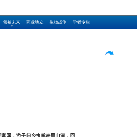
领袖未来
商业地立
生物战争
学者专栏
胡富国，游子归乡执掌表里山河，回