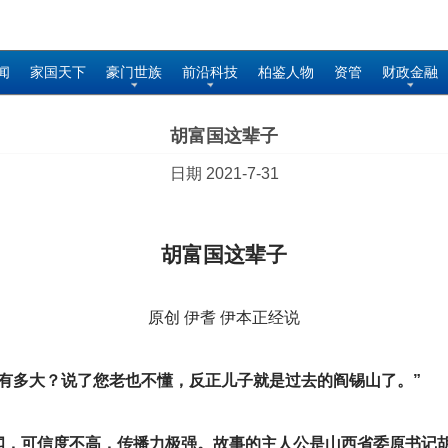
闻
家国天下
豪门世族
前沿科技
柏鉴人物
资管
财政金融
胡富国这辈子
日期 2021-7-31
胡富国这辈子
原创 伊耆 伊本正经说
有多大？说了您老也不懂，反正儿子就是过去的阎锡山了。”
闻，可信度不高，传播力极强。故事的主人公是山西省委原书记