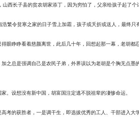
，山西长子县的贫农胡家添丁，因为穷怕了，父亲给孩子起了个
食指浩繁令贫寒之家的日子雪上加霜，孩子或夭折或送人，最终只
只得眼睁睁看着慈颜离世，此后几十年，回想起那一幕，老胡都
，加之总是强调自己是农民子弟，外界误以为老胡是个胸无点墨
国家。设想没有新中国，胡富国注定逃不脱祖辈的凄惨命运。
是高考的获胜者，一是调干生，即选拔优秀的工人、干部进入大