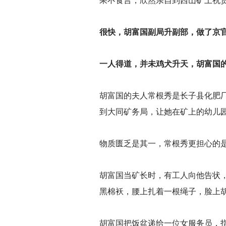
果不食言，欣然亲自到西山矿上祝
很快，胡富国副局升副部，做了京
一人得道，并未鸡犬升天，胡富国
胡富国的夫人常根秀是长子县化肥
到大同矿务局，让她在矿上的幼儿
物质匮乏是其一，常根秀更担心的
胡富国当矿长时，有工人向他告状
黑棉袄，腰上扎着一根绳子，脸上
胡富国把饭盆递给一位女服务员，指