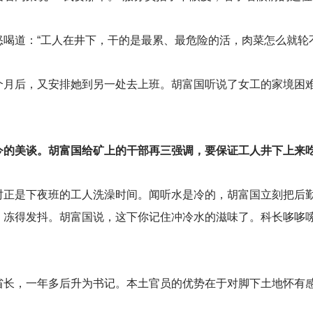
喝道：“工人在井下，干的是最累、最危险的活，肉菜怎么就轮
个月后，又安排她到另一处去上班。胡富国听说了女工的家境困难
今的美谈。胡富国给矿上的干部再三强调，要保证工人井下上来
时正是下夜班的工人洗澡时间。闻听水是冷的，胡富国立刻把后
，冻得发抖。胡富国说，这下你记住冲冷水的滋味了。科长哆哆嗦
省长，一年多后升为书记。本土官员的优势在于对脚下土地怀有