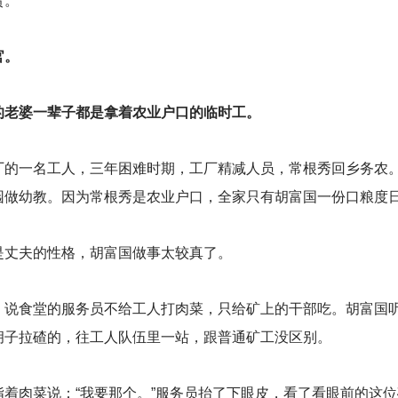
贺。
官。
的老婆一辈子都是拿着农业户口的临时工。
厂的一名工人，三年困难时期，工厂精减人员，常根秀回乡务农
园做幼教。因为常根秀是农业户口，全家只有胡富国一份口粮度
是丈夫的性格，胡富国做事太较真了。
，说食堂的服务员不给工人打肉菜，只给矿上的干部吃。胡富国
胡子拉碴的，往工人队伍里一站，跟普通矿工没区别。
着肉菜说：“我要那个。”服务员抬了下眼皮，看了看眼前的这位矿