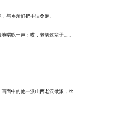
尾，与乡亲们把手话桑麻。
一声：哎，老胡这辈子......
，画面中的他一派山西老汉做派，丝