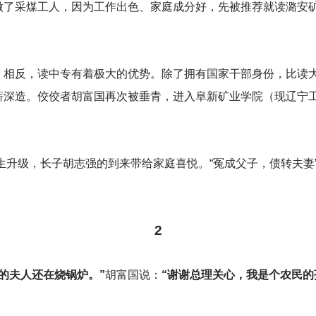
做了采煤工人，因为工作出色、家庭成分好，先被推荐就读潞安
，相反，读中专有着极大的优势。除了拥有国家干部身份，比读
薪深造。佼佼者胡富国再次被垂青，进入阜新矿业学院（现辽宁
生升级，长子胡志强的到来带给家庭喜悦。“冤成父子，债转夫妻
2
的夫人还在烧锅炉。”
胡富国说：
“谢谢总理关心，我是个农民