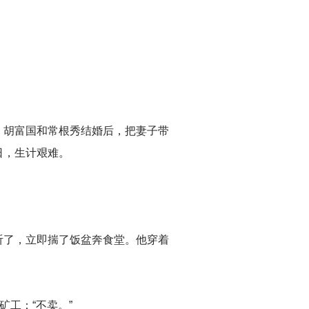
。胡富国和常根秀结婚后，把妻子带
日，生计艰难。
听了，立即揣了饭盆奔食堂。他穿着
工：“不卖。”