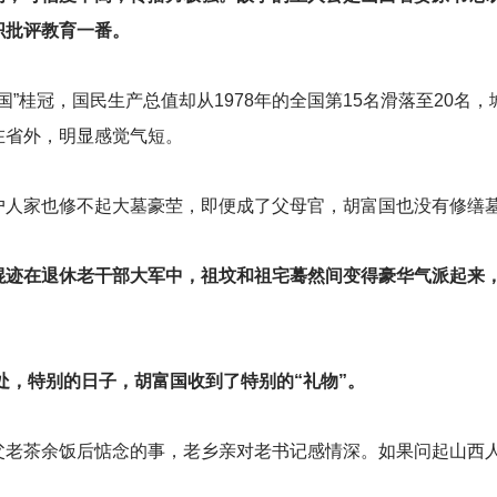
织批评教育一番。
国”桂冠，国民生产总值却从1978年的全国第15名滑落至20名，
在省外，明显感觉气短。
户人家也修不起大墓豪茔，即便成了父母官，胡富国也没有修缮
混迹在退休老干部大军中，祖坟和祖宅蓦然间变得豪华气派起来
处，特别的日子，胡富国收到了特别的“礼物”。
父老茶余饭后惦念的事，老乡亲对老书记感情深。如果问起山西
。