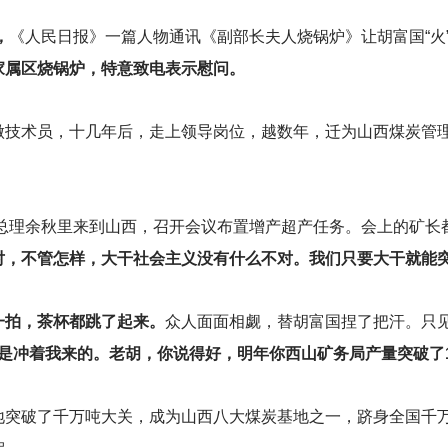
，
《人民日报》一篇人物通讯《副部长夫人烧锅炉》让胡富国“火
家属区烧锅炉，特意致电表示慰问。
做技术员，十几年后，走上领导岗位，越数年，迁为山西煤炭管
总理余秋里来到山西，召开会议布置增产超产任务。会上的矿长
，不管怎样，大干社会主义没有什么不对。我们只要大干就能突破
一拍，茶杯都跳了起来。
众人面面相觑，替胡富国捏了把汗。只
是冲着我来的。老胡，你说得好，明年你西山矿务局产量突破了1
地突破了千万吨大关，成为山西八大煤炭基地之一，跻身全国千