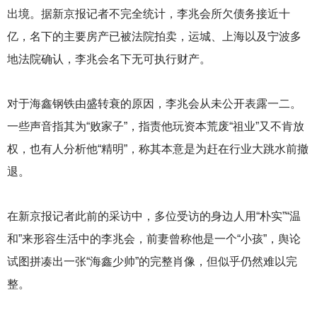
出境。据新京报记者不完全统计，李兆会所欠债务接近十
亿，名下的主要房产已被法院拍卖，运城、上海以及宁波多
地法院确认，李兆会名下无可执行财产。
对于海鑫钢铁由盛转衰的原因，李兆会从未公开表露一二。
一些声音指其为“败家子”，指责他玩资本荒废“祖业”又不肯放
权，也有人分析他“精明”，称其本意是为赶在行业大跳水前撤
退。
在新京报记者此前的采访中，多位受访的身边人用“朴实”“温
和”来形容生活中的李兆会，前妻曾称他是一个“小孩”，舆论
试图拼凑出一张“海鑫少帅”的完整肖像，但似乎仍然难以完
整。