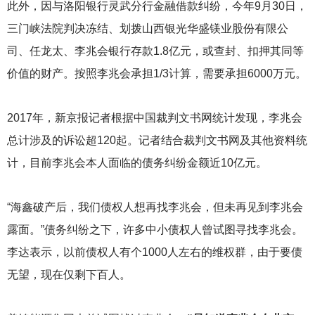
此外，因与洛阳银行灵武分行金融借款纠纷，今年9月30日，
三门峡法院判决冻结、划拨山西银光华盛镁业股份有限公
司、任龙太、李兆会银行存款1.8亿元，或查封、扣押其同等
价值的财产。按照李兆会承担1/3计算，需要承担6000万元。
2017
年，新京报记者根据中国裁判文书网统计发现，李兆会
总计涉及的诉讼超120起。记者结合裁判文书网及其他资料统
计，目前李兆会本人面临的债务纠纷金额近10亿元。
“海鑫破产后，我们债权人想再找李兆会，但未再见到李兆会
露面。”债务纠纷之下，许多中小债权人曾试图寻找李兆会。
李达表示，以前债权人有个1000人左右的维权群，由于要债
无望，现在仅剩下百人。