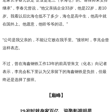
老家长李春元认定“企业是老三（李海仓）的。请律师来安排
继承”，李春元曾说，“他父亲搞企业33岁，他是22岁，差10
岁。我看以后比海仓低不了多少，海仓是高中生，他高中就
在国外上。他愿意，他听爷爷的话。”
“公司是我父亲的，不能让它败在我手里。”接班时，李兆会曾
这样表态。
不过，曾在海鑫钢铁工作13年的前高管朱文（化名）向记者
表示，李兆会私下里认为父亲留下的海鑫钢铁是负担，但最
终还是选择了接班。
【巅峰】
29
岁时就身家百亿，迎娶影视明星