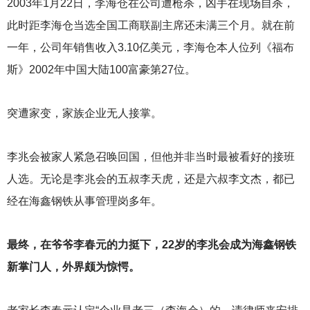
2003
年1月22日，李海仓在公司遭枪杀，凶手在现场自杀，
此时距李海仓当选全国工商联副主席还未满三个月。就在前
一年，公司年销售收入3.10亿美元，李海仓本人位列《福布
斯》2002年中国大陆100富豪第27位。
突遭家变，家族企业无人接掌。
李兆会被家人紧急召唤回国，但他并非当时最被看好的接班
人选。无论是李兆会的五叔李天虎，还是六叔李文杰，都已
经在海鑫钢铁从事管理岗多年。
最终，在爷爷李春元的力挺下，22岁的李兆会成为海鑫钢铁
新掌门人，外界颇为惊愕。