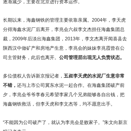
逐渐减少，主要在北京进行资本运作。
长期以来，海鑫钢铁的管理主要依靠亲属。2004年，李天虎
分得海鑫水泥厂后离开，李兆会六叔李文杰担任海鑫集团总
裁，2009年后淡出海鑫集团，2013年，李文杰离开闻喜县去
陕西汉中做矿产和房地产生意，李兆会的妹妹李兆霞曾在公
司主管财务，此后也离开。
公司管理层出现无人负责状态。
多位债权人告诉新京报记者，
五叔李天虎的水泥厂生意非常
不错，
还与上市公司冀东水泥一起合作。在海鑫集团破产前
夕，李兆会爷爷李春元希望李家几个兄弟能够各自出钱，把
海鑫钢铁救活，但李天虎和李文杰等，均不愿意出手。
“不能因为公司破产了，就认为李兆会是败家子。”朱文向新京