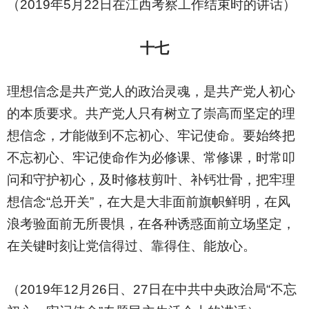
（2019年5月22日在江西考察工作结束时的讲话）
十七
理想信念是共产党人的政治灵魂，是共产党人初心
的本质要求。共产党人只有树立了崇高而坚定的理
想信念，才能做到不忘初心、牢记使命。要始终把
不忘初心、牢记使命作为必修课、常修课，时常叩
问和守护初心，及时修枝剪叶、补钙壮骨，把牢理
想信念“总开关”，在大是大非面前旗帜鲜明，在风
浪考验面前无所畏惧，在各种诱惑面前立场坚定，
在关键时刻让党信得过、靠得住、能放心。
（2019年12月26日、27日在中共中央政治局“不忘