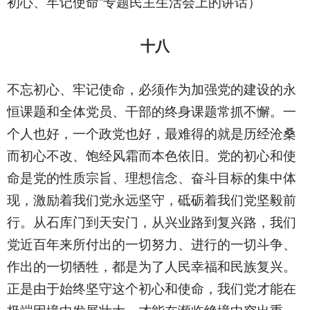
初心、牢记使命”专题民主生活会上的讲话）
十八
不忘初心、牢记使命，必须作为加强党的建设的永
恒课题和全体党员、干部的终身课题常抓不懈。一
个人也好，一个政党也好，最难得的就是历经沧桑
而初心不改、饱经风霜而本色依旧。党的初心和使
命是党的性质宗旨、理想信念、奋斗目标的集中体
现，激励着我们党永远坚守，砥砺着我们党坚毅前
行。从石库门到天安门，从兴业路到复兴路，我们
党近百年来所付出的一切努力、进行的一切斗争、
作出的一切牺牲，都是为了人民幸福和民族复兴。
正是由于始终坚守这个初心和使命，我们党才能在