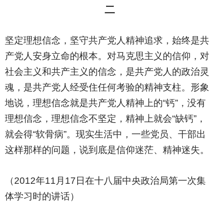
二
坚定理想信念，坚守共产党人精神追求，始终是共
产党人安身立命的根本。对马克思主义的信仰，对
社会主义和共产主义的信念，是共产党人的政治灵
魂，是共产党人经受住任何考验的精神支柱。形象
地说，理想信念就是共产党人精神上的“钙”，没有
理想信念，理想信念不坚定，精神上就会“缺钙”，
就会得“软骨病”。现实生活中，一些党员、干部出
这样那样的问题，说到底是信仰迷茫、精神迷失。
（2012年11月17日在十八届中央政治局第一次集
体学习时的讲话）