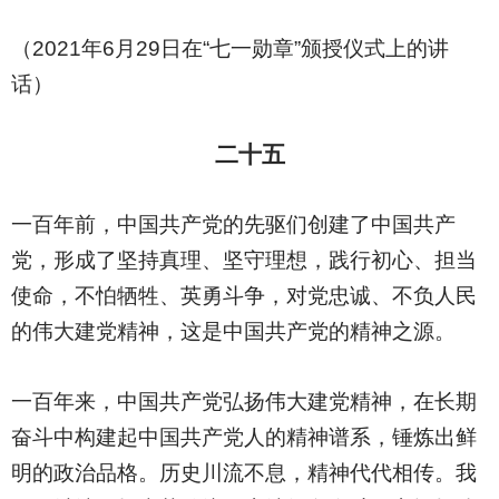
（2021年6月29日在“七一勋章”颁授仪式上的讲
话）
二十五
一百年前，中国共产党的先驱们创建了中国共产
党，形成了坚持真理、坚守理想，践行初心、担当
使命，不怕牺牲、英勇斗争，对党忠诚、不负人民
的伟大建党精神，这是中国共产党的精神之源。
一百年来，中国共产党弘扬伟大建党精神，在长期
奋斗中构建起中国共产党人的精神谱系，锤炼出鲜
明的政治品格。历史川流不息，精神代代相传。我