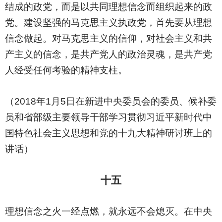
结成的政党，而是以共同理想信念而组织起来的政
党。建设坚强的马克思主义执政党，首先要从理想
信念做起。对马克思主义的信仰，对社会主义和共
产主义的信念，是共产党人的政治灵魂，是共产党
人经受任何考验的精神支柱。
（2018年1月5日在新进中央委员会的委员、候补委
员和省部级主要领导干部学习贯彻习近平新时代中
国特色社会主义思想和党的十九大精神研讨班上的
讲话）
十五
理想信念之火一经点燃，就永远不会熄灭。在中央