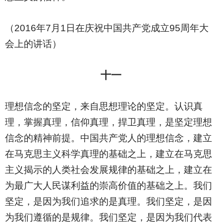
（2016年7月1日在庆祝中国共产党成立95周年大
会上的讲话）
十一
理想信念的坚定，来自思想理论的坚定。认识真
理，掌握真理，信仰真理，捍卫真理，是坚定理想
信念的精神前提。中国共产党人的理想信念，建立
在马克思主义科学真理的基础之上，建立在马克思
主义揭示的人类社会发展规律的基础之上，建立在
为最广大人民谋利益的崇高价值的基础之上。我们
坚定，是因为我们追求的是真理。我们坚定，是因
为我们遵循的是规律。我们坚定，是因为我们代表