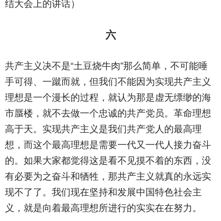
结大会上的讲话）
六
共产主义决不是“土豆烧牛肉”那么简单，不可能唾
手可得、一蹴而就，但我们不能因为实现共产主义
理想是一个漫长的过程，就认为那是虚无缥缈的海
市蜃楼，就不去做一个忠诚的共产党员。革命理想
高于天。实现共产主义是我们共产党人的最高理
想，而这个最高理想是需要一代又一代人接力奋斗
的。如果大家都觉得这是看不见摸不着的东西，没
有必要为之奋斗和牺牲，那共产主义就真的永远实
现不了了。我们现在坚持和发展中国特色社会主
义，就是向着最高理想所进行的实实在在努力。