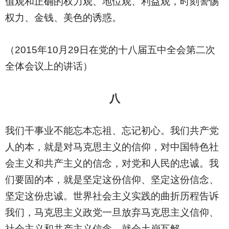
值观和正确的权力观、地位观、利益观，时刻警惕
权力、金钱、美色的诱惑。
（2015年10月29日在党的十八届五中全会第二次
全体会议上的讲话）
八
我们干事业不能忘本忘祖、忘记初心。我们共产党
人的本，就是对马克思主义的信仰，对中国特色社
会主义和共产主义的信念，对党和人民的忠诚。我
们要固的本，就是坚定这份信仰、坚定这份信念、
坚定这份忠诚。世界社会主义实践的曲折历程告诉
我们，马克思主义政党一旦放弃马克思主义信仰、
社会主义和共产主义信念，就会土崩瓦解。