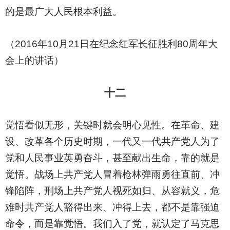
的是最广大人民根本利益。
（2016年10月21日在纪念红军长征胜利80周年大
会上的讲话）
十二
觉悟看似无形，关键时就会明心见性。在革命、建
设、改革各个历史时期，一代又一代共产党人为了
党和人民事业英勇奋斗，甚至献出生命，靠的就是
觉悟。战场上共产党人冒着枪林弹雨勇往直前、冲
锋陷阵，刑场上共产党人视死如归、从容就义，危
难时共产党人豁得出来、冲得上去，都不是靠强迫
命令，而是靠觉悟。我们入了党，就认定了马克思