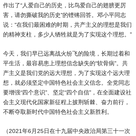
作出了“人爱自己的历史，比鸟爱自己的翅膀更厉
害，请勿撕破我的历史”的铿锵回答。邓小平同志
说：“在我们最困难的时期，共产主义的理想是我们
的精神支柱，多少人牺牲就是为了实现这个理想。”
今天，我们早已远离战火纷飞的险境，长期过着和
平生活，最容易患上理想信念缺失的“软骨病”。共
产主义是我们党的远大理想，为了实现这个远大理
想，就必须坚定中国特色社会主义信念。全党同志
要增强“四个意识”、坚定“四个自信”，在全面建设社
会主义现代化国家新征程上披荆斩棘、奋力前行，
不断夺取新时代中国特色社会主义新胜利。
（2021年6月25日在十九届中央政治局第三十一次