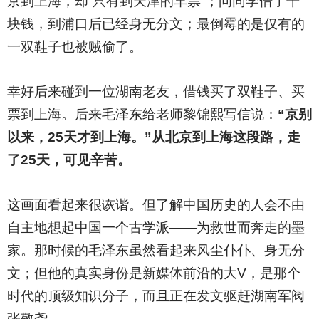
京到上海，却“只有到天津的车票”；问同学借了十
块钱，到浦口后已经身无分文；最倒霉的是仅有的
一双鞋子也被贼偷了。
幸好后来碰到一位湖南老友，借钱买了双鞋子、买
票到上海。后来毛泽东给老师黎锦熙写信说：
“京别
以来，25天才到上海。”从北京到上海这段路，走
了25天，可见辛苦。
这画面看起来很诙谐。但了解中国历史的人会不由
自主地想起中国一个古学派——为救世而奔走的墨
家。那时候的毛泽东虽然看起来风尘仆仆、身无分
文；但他的真实身份是新媒体前沿的大V，是那个
时代的顶级知识分子，而且正在发文驱赶湖南军阀
张敬尧。