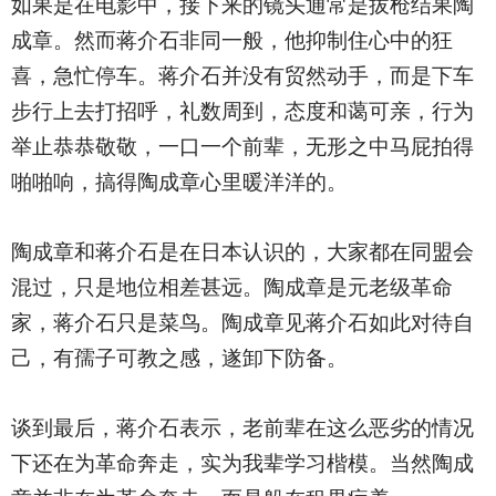
如果是在电影中，接下来的镜头通常是拔枪结果陶
成章。然而蒋介石非同一般，他抑制住心中的狂
喜，急忙停车。蒋介石并没有贸然动手，而是下车
步行上去打招呼，礼数周到，态度和蔼可亲，行为
举止恭恭敬敬，一口一个前辈，无形之中马屁拍得
啪啪响，搞得陶成章心里暖洋洋的。
陶成章和蒋介石是在日本认识的，大家都在同盟会
混过，只是地位相差甚远。陶成章是元老级革命
家，蒋介石只是菜鸟。陶成章见蒋介石如此对待自
己，有孺子可教之感，遂卸下防备。
谈到最后，蒋介石表示，老前辈在这么恶劣的情况
下还在为革命奔走，实为我辈学习楷模。当然陶成