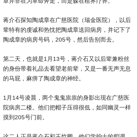
章并非在为革命奔走，而是躲在租界疗养。
蒋介石探知陶成章在广慈医院（瑞金医院），以后
辈特有的虔诚和热忱把陶成章送回病房，并记下了
陶成章的病房号码，205号，然后告别而去。
第二天，也就是1月13号，蒋介石又以后辈兼粉丝
的身份带着礼品去看望老前辈，又是一番无声无息
的马屁，麻痹了陶成章的神经。
1
月14号凌晨，两个鬼鬼祟祟的身影出现在广慈医
院病房二楼。他们把帽子压得很低，如同幽灵一样
摸到205号门前。
这二人正是蒋介石和王竹卿。他们学护士的腔调，