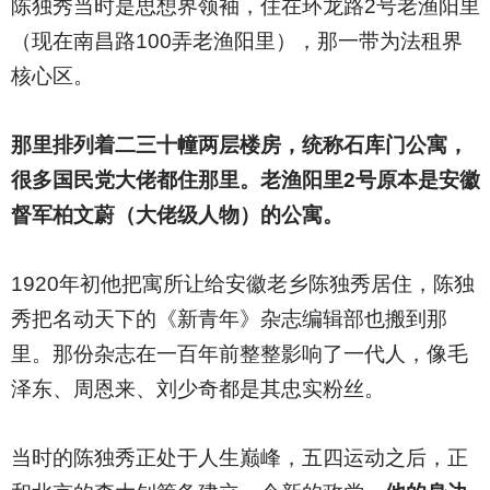
陈独秀当时是思想界领袖，住在环龙路2号老渔阳里
（现在南昌路100弄老渔阳里），那一带为法租界
核心区。
那里排列着二三十幢两层楼房，统称石库门公寓，
很多国民党大佬都住那里。老渔阳里2号原本是安徽
督军柏文蔚（大佬级人物）的公寓。
1920
年初他把寓所让给安徽老乡陈独秀居住，陈独
秀把名动天下的《新青年》杂志编辑部也搬到那
里。那份杂志在一百年前整整影响了一代人，像毛
泽东、周恩来、刘少奇都是其忠实粉丝。
当时的陈独秀正处于人生巅峰，五四运动之后，正