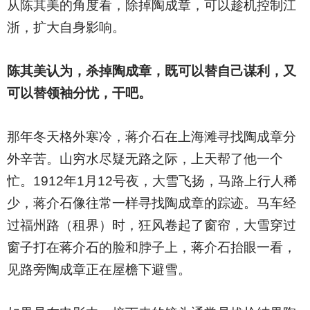
从陈其美的角度看，除掉陶成章，可以趁机控制江
浙，扩大自身影响。
陈其美认为，杀掉陶成章，既可以替自己谋利，又
可以替领袖分忧，干吧。
那年冬天格外寒冷，蒋介石在上海滩寻找陶成章分
外辛苦。山穷水尽疑无路之际，上天帮了他一个
忙。1912年1月12号夜，大雪飞扬，马路上行人稀
少，蒋介石像往常一样寻找陶成章的踪迹。马车经
过福州路（租界）时，狂风卷起了窗帘，大雪穿过
窗子打在蒋介石的脸和脖子上，蒋介石抬眼一看，
见路旁陶成章正在屋檐下避雪。