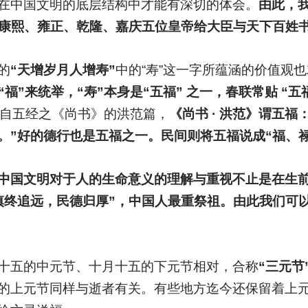
在中国文明的底层结构中才能有深切的体会。
由此，
、康熙、雍正、乾隆、嘉庆五位皇帝给大臣与天下百姓书
的
“天增岁月人增寿”
中的“寿”这一字所蕴涵的价值观
“福”来统举，“寿”本身是“五福” 之一，春联常贴 “五
出自五经之《尚书》的洪范篇，
《尚书 · 洪范》谓五
。”好的德行也是五福之一。民间则将五福说成“福、
中国文明对于人的生命意义的理解与重视不止是在生
慎终追远，民德归厚”，中国人最重祭祖。由此我们可
十五的中元节、十月十五的下元节相对，合称
“三元节
的上元节同样与逝者有关。有些地方迄今还保留着上