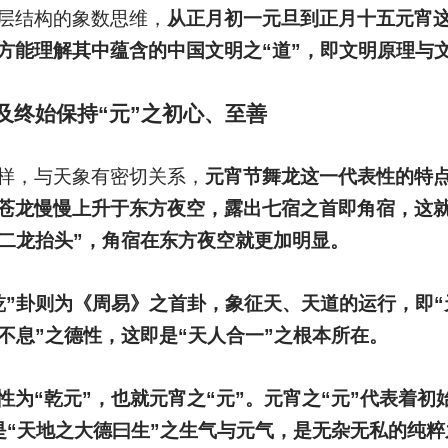
层结构的象数思维，
从正月初一元旦到正月十五元宵
方能理解其中蕴含的中国文明之“道”，即文明原理与
及终始保持“元”之初心、至善
样，与天象有密切关系，
元宵节舞龙这一代表性的特
苍龙慢慢上升于东方夜空，露出七宿之首即角宿，这就
月二龙抬头”，角宿在东方夜空就更加明显。
”卦则为《周易》之首卦，象征天、天道的运行，即“天
不息”之德性，这即是“天人合一”之根本所在。
为“乾元”，也就元宵之“元”。元宵之“元”代表着初
是“天地之大德曰生”之生气与元气，是无杂无私的纯粹