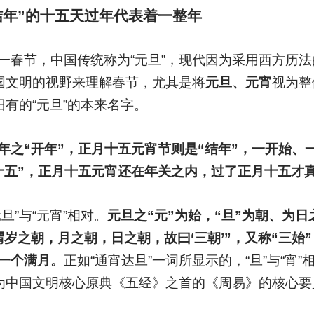
结年”的十五天过年代表着一整年
一春节，中国传统称为“元旦”，现代因为采用西方历法
中国文明的视野来理解春节，尤其是将
元旦、元宵
视为整
旧有的“元旦”的本来名字。
年之“开年”，正月十五元宵节则是“结年”，一开始、
十五”，正月十五元宵还在年关之内，过了正月十五才
旦”与“元宵”相对。
元旦之“元”为始，“旦”为朝、为日
谓岁之朝，月之朝，日之朝，故曰‘三朝’”，又称“三始”，
一个满月。
正如“通宵达旦”一词所显示的，“旦”与“宵”
作为中国文明核心原典《五经》之首的《周易》的核心要