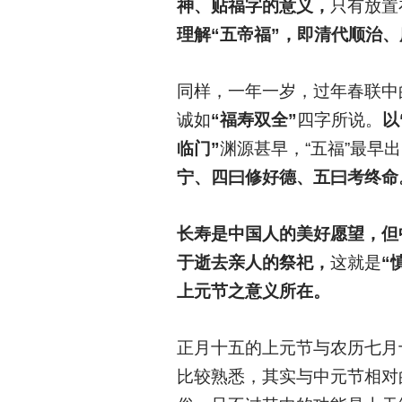
神、贴福字的意义，
只有放置
理解“五帝福”，即清代顺治
同样，一年一岁，过年春联中
诚如
“福寿双全”
四字所说。
以
临门”
渊源甚早，“五福”最早
宁、四曰修好德、五曰考终命
长寿是中国人的美好愿望，但
于逝去亲人的祭祀，
这就是
“
上元节之意义所在。
正月十五的上元节与农历七月
比较熟悉，其实与中元节相对