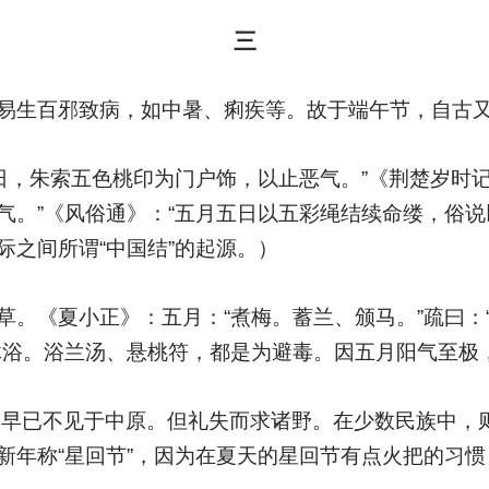
三
易生百邪致病，如中暑、痢疾等。故于端午节，自古
五日，朱索五色桃印为门户饰，以止恶气。”《荆楚岁时
气。”《风俗通》：“五月五日以五彩绳结续命缕，俗说
际之间所谓“中国结”的起源。）
草。《夏小正》：五月：“煮梅。蓄兰、颁马。”疏曰：
沐浴。浴兰汤、悬桃符，都是为避毒。因五月阳气至极
日早已不见于中原。但礼失而求诸野。在少数民族中，
新年称“星回节”，因为在夏天的星回节有点火把的习惯