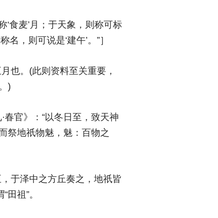
‘食麦’月；于天象，则称可标
称名，则可说是‘建午’。”］
五月也。(此则资料至关重要，
。)
·春官》：“以冬日至，致天神
升而祭地祇物魅，魅：百物之
至，于泽中之方丘奏之，地祇皆
“田祖”。