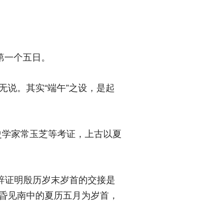
第一个五日。
无说。其实“端午”之设，是起
。
史学家常玉芝等考证，上古以夏
辞证明殷历岁末岁首的交接是
星昏见南中的夏历五月为岁首，