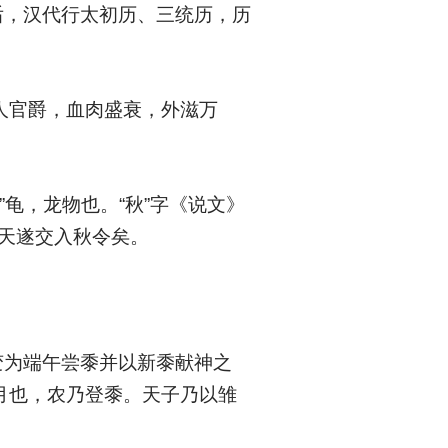
后，汉代行太初历、三统历，历
生人官爵，血肉盛衰，外滋万
”龟，龙物也。“秋”字《说文》
，天遂交入秋令矣。
变为端午尝黍并以新黍献神之
是月也，农乃登黍。天子乃以雏