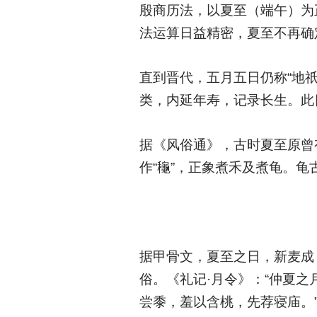
殷商历法，以夏至（端午）为
法运算日益精密，夏至不再确
直到晋代，五月五日仍称“地
类，内延年寿，记录长生。此
据《风俗通》，古时夏至原曾有
作“龝”，正象煮禾及煮龟。
据甲骨文，夏至之日，新麦成
俗。《礼记·月令》：“仲夏
尝黍，羞以含桃，先荐寝庙。