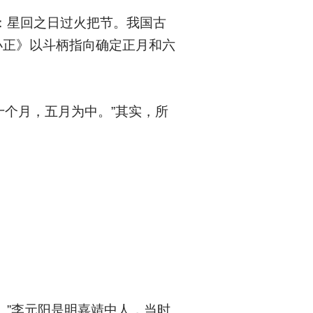
：星回之日过火把节。我国古
小正》以斗柄指向确定正月和六
十个月，五月为中。”其实，所
。”李元阳是明嘉靖中人，当时