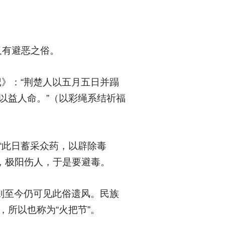
又有避恶之俗。
记》：“荆楚人以五月五日并蹋
以益人命。”（以彩绳系结祈福
“此日蓄采众药，以辟除毒
，极阳伤人，于是要避毒。
则至今仍可见此俗遗风。民族
，所以也称为“火把节”。