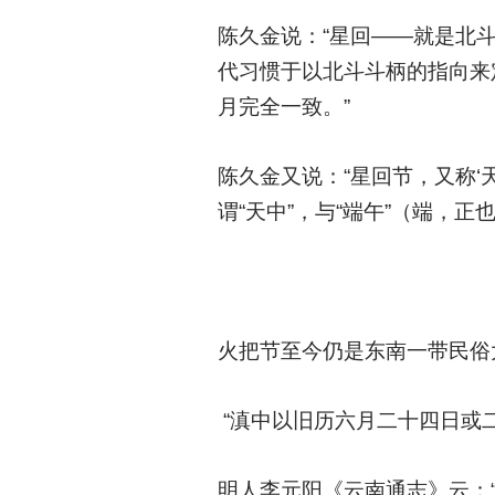
陈久金说：“星回——就是北
代习惯于以北斗斗柄的指向来
月完全一致。”
陈久金又说：“星回节，又称‘
谓“天中”，与“端午”（端，
火把节至今仍是东南一带民俗
“滇中以旧历六月二十四日或
明人李元阳《云南通志》云：