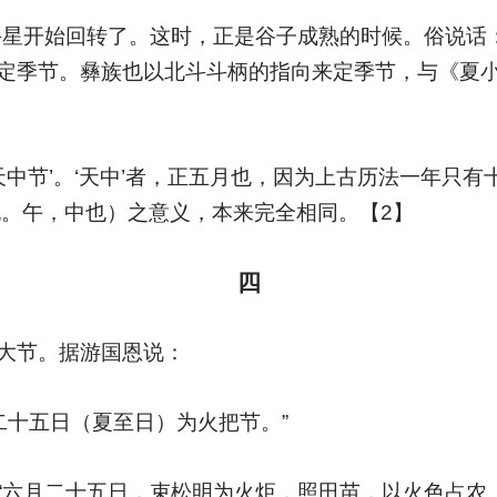
斗星开始回转了。这时，正是谷子成熟的时候。俗说话
定季节。彝族也以北斗斗柄的指向来定季节，与《夏
天中节’。‘天中’者，正五月也，因为上古历法一年只有
正也。午，中也）之意义，本来完全相同。【2】
四
大节。据游国恩说：
二十五日（夏至日）为火把节。”
“六月二十五日，束松明为火炬，照田苗，以火色占农