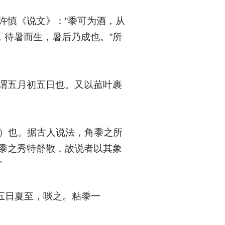
许慎《说文》：“黍可为酒，从
，待暑而生，暑后乃成也。”所
“谓五月初五日也。又以菰叶裹
具）也。据古人说法，角黍之所
“黍之秀特舒散，故说者以其象
”
五日夏至，啖之。粘黍一