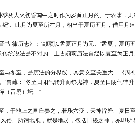
种黍及大火初昏南中之时作为岁首正月的。于农事，则称
子大纪’。此月为夏至所在月，相当于夏历五月，借用月建
晋书·律历志》：“颛顼以孟夏正月为元。”孟夏，夏历
”的传统说法是不对的。上古颛顼历法曾经以夏至为正月
至与冬至，是历法的分界线，其意义至关重大。《周礼
。”贾疏：“冬至日阳气转升而祭鬼神，夏至日阴气转
墠（音扇）坛。”
冬日至，于地上之圜丘奏之，若乐六变，天神皆降。夏日
的风俗。所谓地祇，就是地灵，包括田禝之神，亦即所谓