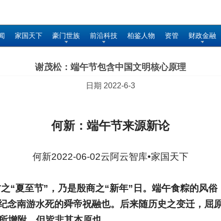
闻
家国天下
豪门世族
前沿科技
柏鉴人物
资管
财政金融
谢茂松：端午节包含中国文明核心原理
日期 2022-6-3
何新：端午节来源新论
何新2022-06-02云阿云智库•家国天下
之“夏至节”，乃是殷商之“新年”日。端午食粽的风
纪念南游水死的舜帝祝融也。后来随历史之变迁，屈
有所增附，但皆非其本原也。