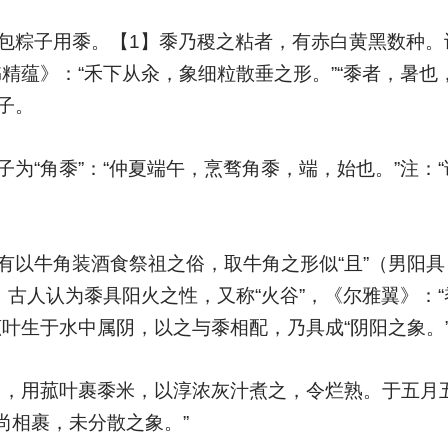
包粽子用黍。【1】黍乃稷之粘者，有赤白黄黑数种。
精蕴》：“禾下从汆，象细粒散垂之形。”“黍者，暑也
子。
为“角黍”：“仲夏端午，烹骛角黍，端，始也。”注：
有以牛角装酒食祭祖之俗，取牛角之形似“且”（男阳
。古人认为黍具阳火之性，又称“火谷”，《尔雅翼》：
菰叶生于水中属阴，以之与黍相配，乃具成“阴阳之象。
日，用菰叶裹黍米，以淳浓灰汁煮之，令烂熟。于五月
阳尚相裹，未分散之象。”