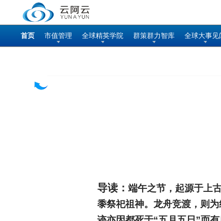
首页
市值管理
全球精英学院
群策群力智库
全球大事见
导读：
端午之节，起源于上古
黍祭祀祖神。龙舟竞渡，则为
迹亦因都死于“五月五日”而