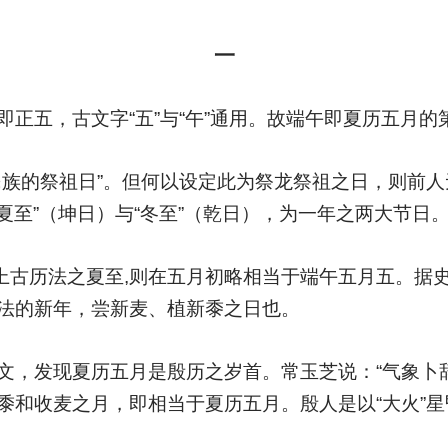
一
正五，古文字“五”与“午”通用。故端午即夏历五月的
民族的祭祖日”。但何以设定此为祭龙祭祖之日，则前人
“夏至”（坤日）与“冬至”（乾日），为一年之两大节日
。上古历法之夏至,则在五月初略相当于端午五月五。据
法的新年，尝新麦、植新黍之日也。
文，发现夏历五月是殷历之岁首。常玉芝说：“气象卜
黍和收麦之月，即相当于夏历五月。殷人是以“大火”