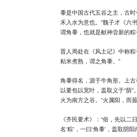
黍是中国古代五谷之主，古时
禾入水为意也。”魏子才《六书
谓角黍，也就是献神尝新的粽
晋人周处在《风土记》中称粽子
粘米煮熟，谓之角黍。”
角黍得名，源于牛角形。上古
以要包以宽叶，盖取义于“荫”
火为南方之谷。”火属阳，而
《齐民要术》：“俗，先以二
名‘粽’，一曰‘角黍’，盖取阴