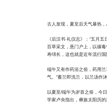
古人发现，夏至后天气暴热，
《后汉书·礼仪志》：“五月
百草采文，悬门户上，以禳毒
寿绵长，这也就是近年流行国
端午又有作药浴之俗，药用兰
气。”蓄兰即洗兰，以兰汤作
以夏至/端午为岁首之俗，今
学家卢央指出，彝族太阳历的