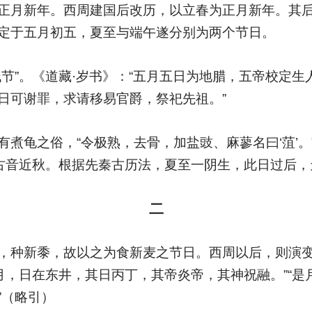
正月新年。西周建国后改历，以立春为正月新年。其
定于五月初五，夏至与端午遂分别为两个节日。
祇节”。《道藏·岁书》：“五月五日为地腊，五帝校定
日可谢罪，求请移易官爵，祭祀先祖。”
煮龟之俗，“令极熟，去骨，加盐豉、麻蓼名曰‘菹’。
龟古音近秋。根据先秦古历法，夏至一阴生，此日过后
二
，种新黍，故以之为食新麦之节日。西周以后，则演
之月，日在东井，其日丙丁，其帝炎帝，其神祝融。”“
”（略引）